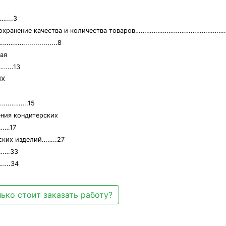
...3
щие сохранение качества и количества товаров………………………………………
……................8
ая
…..13
ЫХ
…….……….15
ения кондитерских
……17
ских изделий……..27
……33
….34
ько стоит заказать работу?