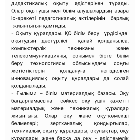
дидактикалық оқыту әдістерінен тұрады.
Олар оқытушы мен білім алушылардың өзара
іс-әрекеті педагогикалық актілерінің барлық
жиынтығын қамтиды.
- Оқыту құралдары. ҚО білім беру үрдісінде
оқытудың дәстүрлісі қалай қолданылса,
компьютерлік техниканы және
телекоммуникацияны, сонымен бірге білім
беру технологиясы облысындағы соңғы
жетістіктерін қолдануға негізделген
инновациялық оқыту құралдары да солай
қолданылады.
- Ғылыми – білім материалдық базасы. Оқу
бағдарламасына сәйкес оқу үшін қажетті
материалдық және техникалық құралдар
жиынтығы. Олар оқу және оқу-көмекші
бөлмелері; зертханалық қондырғылар,
техникалық оқыту құралдары, оқулықтар, оқу
құралдары және басқа да оқу - әдістемелік