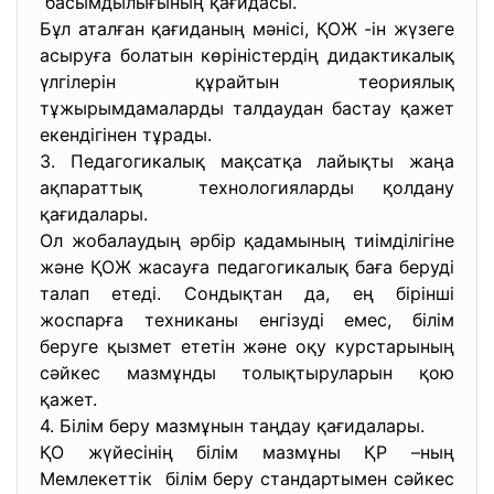
басымдылығының қағидасы.
Бұл аталған қағиданың мәнісі, ҚОЖ -ін жүзеге
асыруға болатын көріністердің дидактикалық
үлгілерін құрайтын теориялық
тұжырымдамаларды талдаудан бастау қажет
екендігінен тұрады.
3. Педагогикалық мақсатқа лайықты жаңа
ақпараттық технологияларды қолдану
қағидалары.
Ол жобалаудың әрбір қадамының тиімділігіне
және ҚОЖ жасауға педагогикалық баға беруді
талап етеді. Сондықтан да, ең бірінші
жоспарға техниканы енгізуді емес, білім
беруге қызмет ететін және оқу курстарының
сәйкес мазмұнды толықтыруларын қою
қажет.
4. Білім беру мазмұнын таңдау қағидалары.
ҚО жүйесінің білім мазмұны ҚР –ның
Мемлекеттік білім беру стандартымен сәйкес