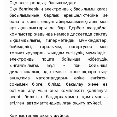
Оқу электрондық басылымдар:
Оқу белгілерінің электрондық басылымы қағаз
басылымының барлық ерекшеліктеріне ие
бола отырып, елеулі айырмашылықтары мен
артықшылықтары да бар. Дербес жағдайда:
компьютер жадында немесе дискетада сақтау
ықшамдылығы, гипермәтіндік мүмкіндіктер,
бейімділігі, таралымы, өзгертулер мен
толықтыруларды жылдам енгізудің мүмкіндігі,
электронды пошта бойынша жіберудің
ыңғайлылығы. Бұл - пән бойынша
дидактикалық, әдістемелік және ақпараттық-
анықтама материалдарын өзіне енгізген,
сонымен бірге, білімді бақылау және өз
бетімен алу үшін оны комплексті қолдануға
әсері болатын бағдарламамен қамтамасыз
етілген автоматтандырылған оқыту жүйесі.
Компьютерлік оқыту жүйесі: