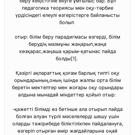
беру кеңістігіне енуге ұмтылыс бар. Бұл
педагогика теориясы мен оқу-тәрбие
үрдісіндегі елеулі өзгерістерге байланысты
болып
отыр: білім беру парадигмасы өзгерді, білім
берудің мазмұны жаңарып,жаңа
көзқарас,жаңаша қарым-қатынас пайда
болды[1].
Қазіргі ақпараттық қоғам барлық типті оқу
орындарының,оның ішінде жалпы орта білім
беретін мектептер мен жоғары оқу орындары
алдына мынадай міндеттер қойып отыр:
-қажетті білімді өз бетінше ала отырып пайда
болған алуан түрлі мәселелерді шешу үшін
оларды тәжірибеде біліктілікпен пайдалануға,
өзгеріп отырған өмір жағдайларына оңай