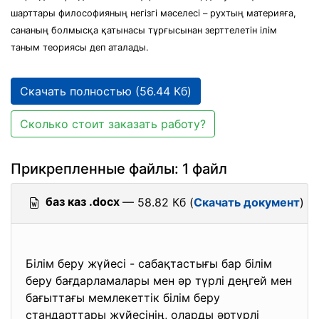
шарттары философияның негiзгi мәселесi – рухтың материяға,
сананың болмысқа қатынасы тұрғысынан зерттелетiн iлiм
таным теориясы деп аталады.
Скачать полностью (56.44 Кб)
Сколько стоит заказать работу?
Прикрепленные файлы: 1 файл
баз каз .docx
— 58.82 Кб (
Скачать документ
)
Білім беру жүйесі - сабақтастығы бар білім
беру бағдарламалары мен әр түрлі деңгей мен
бағыттағы мемлекеттік білім беру
стандарттары жүйесінің, оларды әртүрлі