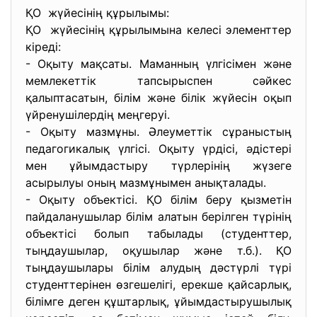
ҚО жүйесінің құрылымы:
ҚО жүйесінің құрылымына келесі элементтер
кіреді:
- Оқыту мақсаты. Маманның үлгісімен және
мемлекеттік тапсырыспен сәйкес
қалыптасатын, білім және білік жүйесін оқып
үйренушілердің меңгеруі.
- Оқыту мазмұны. Әлеуметтік сұраныстың
педагогикалық үлгісі. Оқыту үрдісі, әдістері
мен ұйымдастыру түрлерінің жүзеге
асырылуы оның мазмұнымен анықталады.
- Оқыту объектісі. ҚО білім беру қызметін
пайдаланушылар білім алатын берілген түрінің
объектісі болып табылады (студенттер,
тыңдаушылар, оқушылар және т.б.). ҚО
тыңдаушылары білім алудың дәстүрлі түрі
студенттерінен өзгешелігі, ерекше қайсарлық,
білімге деген құштарлық, ұйымдастырушылық