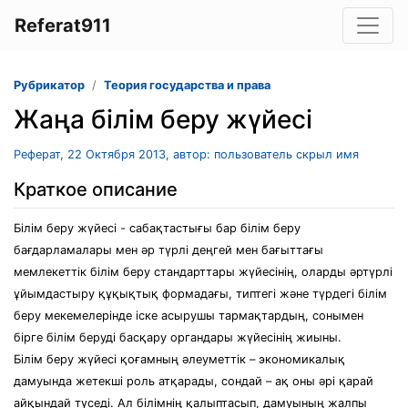
Referat911
Рубрикатор
Теория государства и права
Жаңа білім беру жүйесі
Реферат, 22 Октября 2013, автор: пользователь скрыл имя
Краткое описание
Білім беру жүйесі - сабақтастығы бар білім беру
бағдарламалары мен әр түрлі деңгей мен бағыттағы
мемлекеттік білім беру стандарттары жүйесінің, оларды әртүрлі
ұйымдастыру құқықтық формадағы, типтегі және түрдегі білім
беру мекемелерінде іске асырушы тармақтардың, сонымен
бірге білім беруді басқару органдары жүйесінің жиыны.
Бiлiм беру жүйесi қоғамның әлеуметтiк – экономикалық
дамуында жетекшi роль атқарады, сондай – ақ оны әрi қарай
айқындай түседi. Ал бiлiмнiң қалыптасып, дамуының жалпы