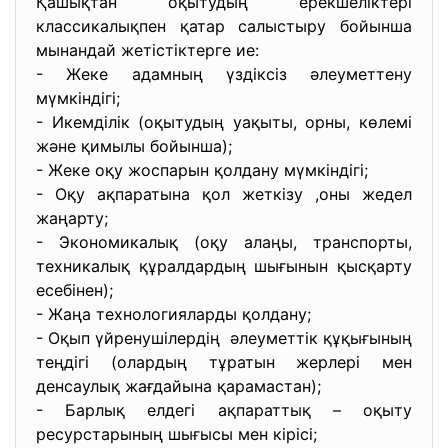
Қашықтан оқытудың ерекшеліктері
классикалықпен қатар салыстыру бойынша
мынандай жетістіктерге ие:
- Жеке адамның үздіксіз әлеуметтену
мүмкіндігі;
- Икемділік (оқытудың уақыты, орны, көлемі
және қимылы бойынша);
- Жеке оқу жоспарын қолдану мүмкіндігі;
- Оқу ақпаратына қол жеткізу ,оны жедел
жаңарту;
- Экономикалық (оқу алаңы, транспорты,
техникалық құралдардың шығынын қысқарту
есебінен);
- Жаңа технологияларды қолдану;
- Оқып үйренушілердің әлеуметтік құқығының
теңдігі (олардың тұратын жерлері мен
денсаулық жағдайына қарамастан);
- Барлық елдегі ақпараттық – оқыту
ресурстарының шығысы мен кірісі;