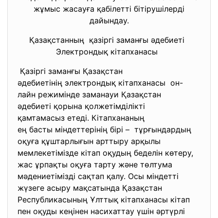
жұмыс жасауға қабілетті бітірушілерді
дайындау.
Қазақстанның қазіргі заманғы әдебиеті
Электрондық кітапханасы
Қазіргі заманғы Қазақстан
әдебиетінің электрондық
кітапханасы он-
лайн режимінде заманауи
Қазақстан
әдебиеті қорына
қолжетімділікті
қамтамасыз етеді.
Кітапхананың
ең басты міндеттерінің бірі – тұрғындардың
оқуға құштарлығын арттыру арқылы
мемлекетімізде кітап оқудың беделін көтеру,
жас ұрпақты оқуға тарту және төлтума
мәдениетімізді сақтап қалу. Осы міндетті
жүзеге асыру мақсатында Қазақстан
Республикасының Ұлттық кітапханасы кітап
пен оқуды кеңінен насихаттау үшін әртүрлі