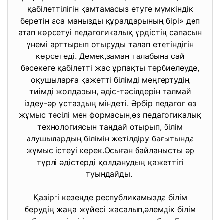
қабілеттілігін қамтамасыз етуге мүмкіндік
беретін аса маңызды құралдарының бірі» деп
атап көрсетуі педагогикалық үрдістің сапасын
үнемі арттырып отыруды талап ететіндігін
көрсетеді. Демек,заман талабына сай
бәсекеге қабілетті жас ұрпақты тәрбиелеуде,
оқушыларға қажетті білімді меңгертудің
тиімді жолдарын, әдіс-тәсілдерін талмай
іздеу-әр ұстаздың міндеті. Әрбір педагог өз
жұмыс тәсілі мен формасын,өз педагогикалық
технологиясын таңдай отырып, білім
алушылардың білімін жетілдіру бағытында
жұмыс істеуі керек.Осыған байланысты әр
түрлі әдістерді қолданудың қажеттігі
туындайды.
Қазіргі кезеңде республикамызда білім
берудің жаңа жүйесі жасалып,әлемдік білім