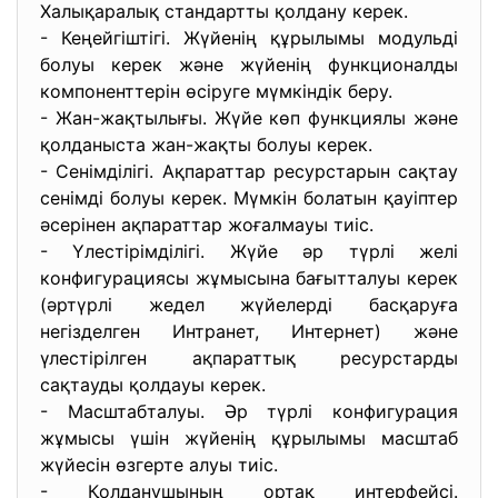
Халықаралық стандартты қолдану керек.
- Кеңейгіштігі. Жүйенің құрылымы модульді
болуы керек және жүйенің функционалды
компоненттерін өсіруге мүмкіндік беру.
- Жан-жақтылығы. Жүйе көп функциялы және
қолданыста жан-жақты болуы керек.
- Сенімділігі. Ақпараттар ресурстарын сақтау
сенімді болуы керек. Мүмкін болатын қауіптер
әсерінен ақпараттар жоғалмауы тиіс.
- Үлестірімділігі. Жүйе әр түрлі желі
конфигурациясы жұмысына бағытталуы керек
(әртүрлі жедел жүйелерді басқаруға
негізделген Интранет, Интернет) және
үлестірілген ақпараттық ресурстарды
сақтауды қолдауы керек.
- Масштабталуы. Әр түрлі конфигурация
жұмысы үшін жүйенің құрылымы масштаб
жүйесін өзгерте алуы тиіс.
- Қолданушының ортақ интерфейсі.