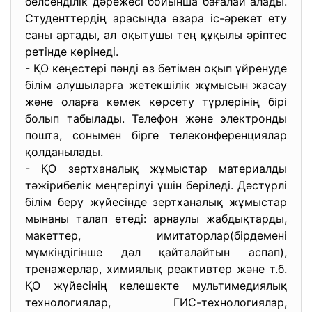
белсенділік дәрежесі бойынша бағалай алады.
Студенттердің арасында өзара іс-әрекет ету
саны артады, ал оқытушы тең құқылы әріптес
ретінде көрінеді.
- ҚО кеңестері пәнді өз бетімен оқып үйренуде
білім алушыларға жетекшілік жұмысын жасау
және оларға көмек көрсету түрлерінің бірі
болып табылады. Телефон және электронды
пошта, сонымен бірге телеконференциялар
қолданылады.
- ҚО зертханалық жұмыстар материалды
тәжірибелік меңгерілуі үшін беріледі. Дәстүрлі
білім беру жүйесінде зертханалық жұмыстар
мынаны талап етеді: арнаулы жабдықтарды,
макеттер, имитаторлар(бірдемені
мүмкіндігінше дәл қайталайтын аспап),
тренажерлар, химиялық реактивтер және т.б.
ҚО жүйесінің келешекте мультимедиялық
технологиялар, ГИС-технологиялар,