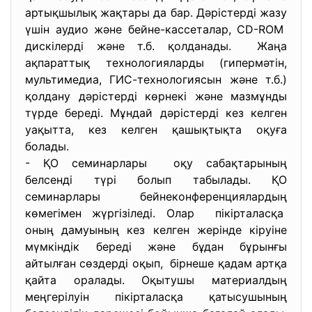
артықшылық жақтары да бар. Дәрістерді жазу
үшін аудио және бейне-кассеталар, CD-ROM
дискілерді және т.б. қолданады. Жаңа
ақпараттық технологияларды (гипермәтін,
мультимедиа, ГИС-технологиясын және т.б.)
қолдану дәрістерді көрнекі және мазмұнды
түрде береді. Мұндай дәрістерді кез келген
уақытта, кез келген қашықтықта оқуға
болады.
- ҚО семинарлары оқу сабақтарының
белсенді түрі болып табылады. ҚО
семинарлары бейнеконференциялардың
көмегімен жүргізіледі. Олар пікірталасқа
оның дамуының кез келген жерінде кіруіне
мүмкіндік береді және бұдан бұрынғы
айтылған сөздерді оқып, бірнеше қадам артқа
қайта оралады. Оқытушы материалдың
меңгерілуін пікірталасқа қатысушының