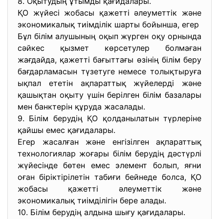
8. Оқытудың ұтымды қағидалары.
ҚО жүйесі жобасы қажетті әлеуметтік және
экономикалық тиімділік шарты бойынша, егер
Бұл білім алушының оқып жүрген оқу орнында
сәйкес қызмет көрсетулер болмаған
жағдайда, қажетті бағыттағы өзінің білім беру
бағдарламасын түзетуге немесе толықтыруға
ықпал ететін ақпараттық жүйелерді және
қашықтан оқыту үшін берілген білім базалары
мен банктерін құруда жасалады.
9. Білім берудің ҚО қолданылатын түрлеріне
қайшы емес қағидалары.
Егер жасалған және енгізілген ақпараттық
технологиялар жоғары білім берудің дәстүрлі
жүйесінде бөтен емес элемент болып, яғни
оған біріктірілетін табиғи бейнеде болса, ҚО
жобасы қажетті әлеуметтік және
экономикалық тиімділігін бере алады.
10. Білім берудің алдына шығу қағидалары.