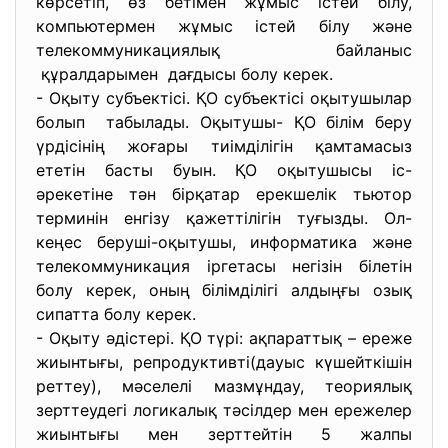
көрсетіп, өз бетімен жұмыс істей білу,
компьютермен жұмыс істей білу және
телекоммуникациялық байланыс
құралдарымен дағдысы болу керек.
- Оқыту субъектісі. ҚО субъектісі оқытушылар
болып табылады. Оқытушы- ҚО білім беру
үрдісінің жоғары тиімділігін қамтамасыз
ететін басты буын. ҚО оқытушысы іс-
әрекетіне тән бірқатар ерекшелік тьютор
терминін енгізу қажеттілігін туғызды. Ол-
кеңес беруші-оқытушы, информатика және
телекоммуникация іргетасы негізін білетін
болу керек, оның білімділігі алдыңғы озық
сипатта болу керек.
- Оқыту әдістері. ҚО түрі: ақпараттық – ереже
жиынтығы, репродуктивті(дауыс күшейткішін
реттеу), мәселелі мазмұндау, теориялық
зерттеудегі логикалық тәсілдер мен ережелер
жиынтығы мен зерттейтін 5 жалпы