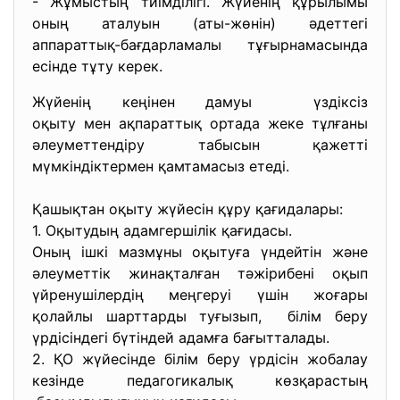
- Жұмыстың тиімділігі. Жүйенің құрылымы
оның аталуын (аты-жөнін) әдеттегі
аппараттық-бағдарламалы тұғырнамасында
есінде тұту керек.
Жүйенің кеңінен дамуы үздіксіз
оқыту мен ақпараттық ортада жеке тұлғаны
әлеуметтендіру табысын қажетті
мүмкіндіктермен қамтамасыз етеді.
Қашықтан оқыту жүйесін құру қағидалары:
1. Оқытудың адамгершілік қағидасы.
Оның ішкі мазмұны оқытуға үндейтін және
әлеуметтік жинақталған тәжірибені оқып
үйренушілердің меңгеруі үшін жоғары
қолайлы шарттарды туғызып, білім беру
үрдісіндегі бүтіндей адамға бағытталады.
2. ҚО жүйесінде білім беру үрдісін жобалау
кезінде педагогикалық көзқарастың