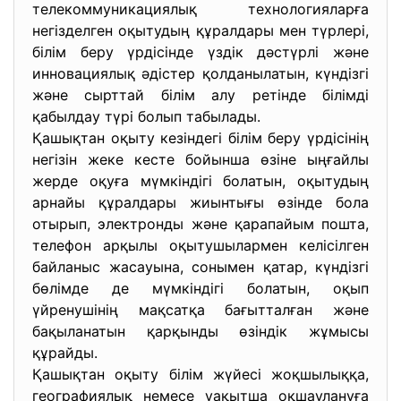
телекоммуникациялық технологияларға
негізделген оқытудың құралдары мен түрлері,
білім беру үрдісінде үздік дәстүрлі және
инновациялық әдістер қолданылатын, күндізгі
және сырттай білім алу ретінде білімді
қабылдау түрі болып табылады.
Қашықтан оқыту кезіндегі білім беру үрдісінің
негізін жеке кесте бойынша өзіне ыңғайлы
жерде оқуға мүмкіндігі болатын, оқытудың
арнайы құралдары жиынтығы өзінде бола
отырып, электронды және қарапайым пошта,
телефон арқылы оқытушылармен келісілген
байланыс жасауына, сонымен қатар, күндізгі
бөлімде де мүмкіндігі болатын, оқып
үйренушінің мақсатқа бағытталған және
бақыланатын қарқынды өзіндік жұмысы
құрайды.
Қашықтан оқыту білім жүйесі жоқшылыққа,
географиялық немесе уақытша оқшаулануға