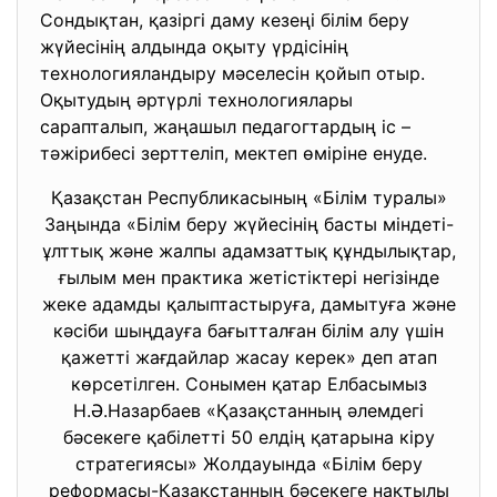
Сондықтан, қазіргі даму кезеңі білім беру
жүйесінің алдында оқыту үрдісінің
технологияландыру мәселесін қойып отыр.
Оқытудың әртүрлі технологиялары
сарапталып, жаңашыл педагогтардың іс –
тәжірибесі зерттеліп, мектеп өміріне енуде.
Қазақстан Республикасының «Білім туралы»
Заңында «Білім беру жүйесінің басты міндеті-
ұлттық және жалпы адамзаттық құндылықтар,
ғылым мен практика жетістіктері негізінде
жеке адамды қалыптастыруға, дамытуға және
кәсіби шыңдауға бағытталған білім алу үшін
қажетті жағдайлар жасау керек» деп атап
көрсетілген. Сонымен қатар Елбасымыз
Н.Ә.Назарбаев «Қазақстанның әлемдегі
бәсекеге қабілетті 50 елдің қатарына кіру
стратегиясы» Жолдауында «Білім беру
реформасы-Қазақстанның бәсекеге нақтылы