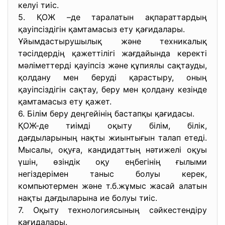
келуі тиіс.
5. ҚОЖ –де таралатын ақпараттардың
қауіпсіздігін қамтамасыз ету қағидалары.
Ұйымдастырушылық және техникалық
тәсілдердің қажеттілігі жағдайында керекті
мәліметтерді қауіпсіз және құпиялы сақтауды,
қолдану мен беруді қарастыру, оның
қауіпсіздігін сақтау, беру мен қолдану кезінде
қамтамасыз ету қажет.
6. Білім беру деңгейінің бастапқы қағидасы.
ҚОЖ-де тиімді оқыту білім, білік,
дағдыларының нақты жиынтығын талап етеді.
Мысалы, оқуға, кандидаттың нәтижелі оқуы
үшін, өзіндік оқу еңбегінің ғылыми
негіздерімен таныс болуы керек,
компьютермен және т.б.жұмыс жасай алатын
нақты дағдыларына ие болуы тиіс.
7. Оқыту технологиясының сәйкестендіру
қағидалары.