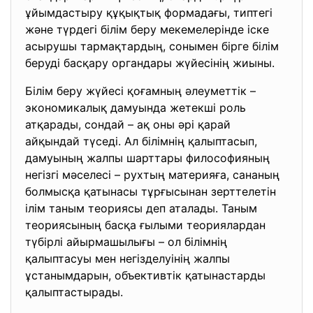
ұйымдастыру құқықтық формадағы, типтегі
және түрдегі білім беру мекемелерінде іске
асырушы тармақтардың, сонымен бірге білім
беруді басқару органдары жүйесінің жиыны.
Бiлiм беру жүйесi қоғамның әлеуметтiк –
экономикалық дамуында жетекшi роль
атқарады, сондай – ақ оны әрi қарай
айқындай түседi. Ал бiлiмнiң қалыптасып,
дамуының жалпы шарттары философияның
негiзгi мәселесi – рухтың материяға, сананың
болмысқа қатынасы тұрғысынан зерттелетiн
iлiм таным теориясы деп аталады. Таным
теориясының басқа ғылыми теориялардан
түбiрлi айырмашылығы – ол бiлiмнiң
қалыптасуы мен негiзделуiнiң жалпы
ұстанымдарын, объективтiк қатынастарды
қалыптастырады.