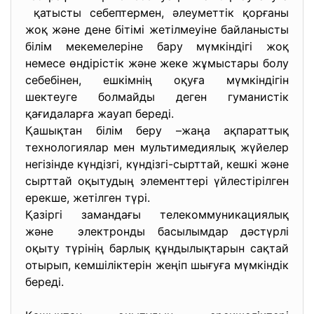
қатысты себептермен, әлеуметтік қорғаны
жоқ және дене бітімі жетілмеуіне байланысты
білім мекемелеріне бару мүмкіндігі жоқ
немесе өндірістік және жеке жұмыстары болу
себебінен, ешкімнің оқуға мүмкіндігін
шектеуге болмайды деген гуманистік
қағидаларға жауап береді.
Қашықтан білім беру –жаңа ақпараттық
технологиялар мен мультимедиялық жүйелер
негізінде күндізгі, күндізгі-сырттай, кешкі және
сырттай оқытудың элементтері үйлестірілген
ерекше, жетілген түрі.
Қазіргі замандағы телекоммуникациялық
және электронды басылымдар дәстүрлі
оқыту түрінің барлық құндылықтарын сақтай
отырып, кемшіліктерін жеңіп шығуға мүмкіндік
береді.