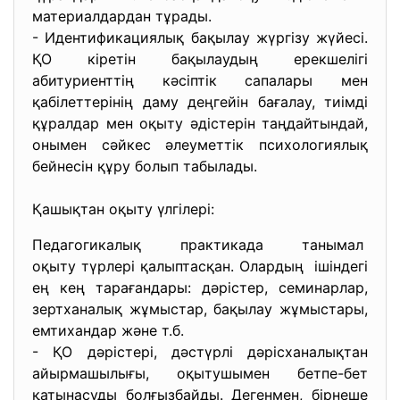
материалдардан тұрады.
- Идентификациялық бақылау жүргізу жүйесі.
ҚО кіретін бақылаудың ерекшелігі
абитуриенттің кәсіптік сапалары мен
қабілеттерінің даму деңгейін бағалау, тиімді
құралдар мен оқыту әдістерін таңдайтындай,
онымен сәйкес әлеуметтік психологиялық
бейнесін құру болып табылады.
Қашықтан оқыту үлгілері:
Педагогикалық практикада танымал
оқыту түрлері қалыптасқан. Олардың ішіндегі
ең кең тарағандары: дәрістер, семинарлар,
зертханалық жұмыстар, бақылау жұмыстары,
емтихандар және т.б.
- ҚО дәрістері, дәстүрлі дәрісханалықтан
айырмашылығы, оқытушымен бетпе-бет
қатынасуды болғызбайды. Дегенмен, бірнеше