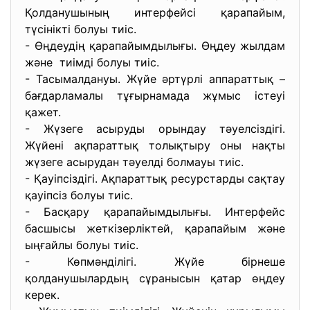
Қолданушының интерфейсі қарапайым,
түсінікті болуы тиіс.
- Өңдеудің қарапайымдылығы. Өңдеу жылдам
және тиімді болуы тиіс.
- Тасымалдануы. Жүйе әртүрлі аппараттық –
бағдарламалы тұғырнамада жұмыс істеуі
қажет.
- Жүзеге асыруды орындау тәуелсіздігі.
Жүйені ақпараттық толықтыру оны нақты
жүзеге асырудан тәуелді болмауы тиіс.
- Қауіпсіздігі. Ақпараттық ресурстарды сақтау
қауіпсіз болуы тиіс.
- Басқару қарапайымдылығы. Интерфейс
басшысы жеткізерліктей, қарапайым және
ыңғайлы болуы тиіс.
- Көпмәнділігі. Жүйе бірнеше
қолданушылардың сұранысын қатар өңдеу
керек.