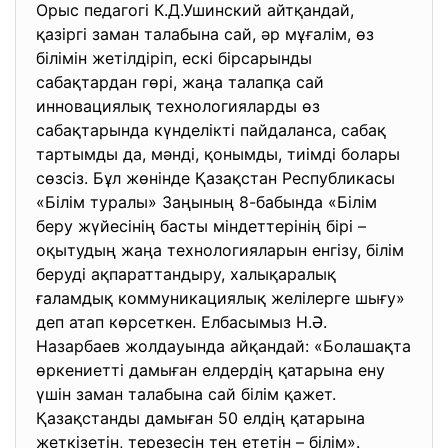
Орыс педагогі К.Д.Ушинский айтқандай,
қазіргі заман талабына сай, әр мұғалім, өз
білімін жетілдіріп, ескі бірсарынды
сабақтардан гөрі, жаңа талапқа сай
инновациялық технологияларды өз
сабақтарында күнделікті пайдаланса, сабақ
тартымды да, мәнді, қонымды, тиімді болары
сөзсіз. Бұл жөнінде Қазақстан Республикасы
«Білім туралы» Заңының 8-бабында «Білім
беру жүйесінің басты міндеттерінің бірі –
оқытудың жаңа технологияларын енгізу, білім
беруді ақпараттандыру, халықаралық
ғаламдық коммуникациялық желілерге шығу»
деп атап көрсеткен. Елбасымыз Н.Ә.
Назарбаев жолдауында айқандай: «Болашақта
өркениетті дамыған елдердің қатарына ену
үшін заман талабына сай білім қажет.
Қазақстанды дамыған 50 елдің қатарына
жеткізетін, терезесін тең ететін – білім».