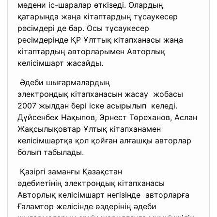
мәдени іс-шаралар өткізеді. Олардың
қатарында жаңа кітаптардың тұсаукесер
рәсімдері де бар. Осы тұсаукесер
рәсімдерінде ҚР Ұлттық кітапханасы жаңа
кітаптардың авторларымен Авторлық
келісімшарт жасайды.
Әдеби шығармалардың
электрондық кітапханасын
жасау жобасы
2007 жылдан бері іске асырылып келеді.
Дүйсенбек Нақыпов, Эрнест Төреханов, Аслан
Жақсылықовтар Ұлтық кітапханамен
келісімшартқа қол қойған алғашқы авторлар
болып табылады.
Қазіргі заманғы Қазақстан
әдебиетінің электрондық
кітапханасы
Авторлық келісімшарт
негізінде авторларға
Ғаламтор желісінде өздерінің әдеби