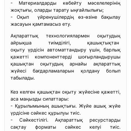
- Материалдарды көбейту мәселелерінің
жоқтығы, оларды тарату ыңғайлылығы;
- Оқып үйренушілердің өз-өзіне бақылау
жасауын қамтамасыз ету.
Ақпараттық технологиялармен оқытудың
айрықша тиімділігі, қашықтықтан
оқыту үрдісін автоматтандыру үшін, барлық
қажетті компоненттерді шоғырландырушы
қашықтан оқытудың арнайы ақпараттық
жүйесі бағдарламаларын қолдану болып
табылады.
Кез келген қашықтан оқыту жүйесіне қажетті,
аса маңызды сипаттары:
- Құрылымының ашықтығы. Жүйе ашық жүйе
үрдісіне сәйкес құрылуы тиіс.
- Сәйкестілігі. Ақпараттық ресурстарды
сақтау форматы сәйкес келуі тиіс.