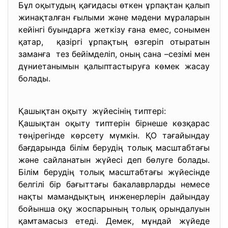
Бұл оқытудың қағидасы өткен ұрпақтан қалып
жинақталған ғылыми және мәдени мұраларын
кейінгі буындарға жеткізу ғана емес, сонымен
қатар, қазіргі ұрпақтың өзгеріп отыратын
заманға тез бейімделіп, оның сана –сезімі мен
дүниетанымын қалыптастыруға көмек жасау
болады.
Қашықтан оқыту жүйесінің типтері:
Қашықтан оқыту типтерін бірнеше көзқарас
төңірегінде көрсету мүмкін. ҚО тағайындау
бағдарында білім берудің толық масштабтағы
және сайланатын жүйесі деп бөлуге болады.
Білім берудің толық масштабтағы жүйесінде
белгілі бір бағыттағы бакалаврларды немесе
нақты мамандықтың инженерлерін дайындау
бойынша оқу жоспарының толық орындалуын
қамтамасыз етеді. Демек, мұндай жүйеде