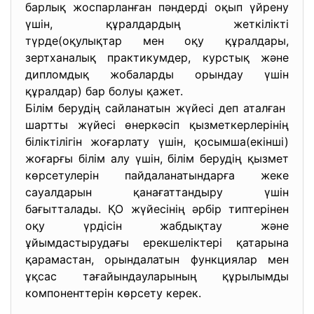
барлық жоспарланған пәндерді оқып үйрену
үшін, құралдардың жеткілікті
түрде(оқулықтар мен оқу құралдары,
зертханалық практикумдер, курстық және
дипломдық жобаларды орындау үшін
құралдар) бар болуы қажет.
Білім берудің сайланатын жүйесі деп аталған
шартты жүйесі өнеркәсіп қызметкерлерінің
біліктілігін жоғарлату үшін, қосымша(екінші)
жоғарғы білім алу үшін, білім берудің қызмет
көрсетулерін пайдаланатындарға жеке
сауалдарын қанағаттандыру үшін
бағытталады. ҚО жүйесінің әрбір типтерінен
оқу үрдісін жабдықтау және
ұйымдастырудағы ерекшеліктері қатарына
қарамастан, орындалатын функциялар мен
ұқсас тағайындауларының құрылымды
компоненттерін көрсету керек.