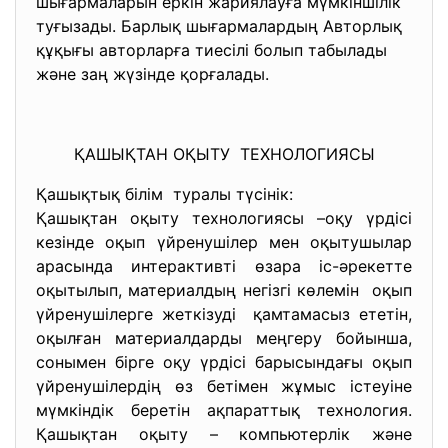
шығармаларын еркін жариялауға мүмкіншілік
туғызады. Барлық шығармалардың Авторлық
құқығы авторларға тиесілі болып табылады
және заң жүзінде қорғалады.
ҚАШЫҚТАН ОҚЫТУ ТЕХНОЛОГИЯСЫ
Қашықтық білім туралы түсінік:
Қашықтан оқыту технологиясы –оқу үрдісі
кезінде оқып үйренушілер мен оқытушылар
арасында интерактивті өзара іс-әрекетте
оқытылып, материалдың негізгі көлемін оқып
үйренушілерге жеткізуді қамтамасыз ететін,
оқылған материалдарды меңгеру бойынша,
сонымен бірге оқу үрдісі барысындағы оқып
үйренушілердің өз бетімен жұмыс істеуіне
мүмкіндік беретін ақпараттық технология.
Қашықтан оқыту – компьютерлік және