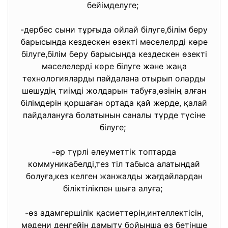
бейімделуге;
-дербес сыни тұрғыда ойлай білуге,білім беру
барысында кездескен өзекті мәселелрді көре
білуге,білім беру барысында кездескен өзекті
мәселелерді көре білуге және жаңа
технологияларды пайдалана отырып оларды
шешудің тиімді жолдарын табуға,өзінің алған
білімдерін қоршаған ортада қай жерде, қалай
пайдалануға болатынын саналы түрде түсіне
білуге;
-әр түрлі әлеуметтік топтарда
коммуникабелді,тез тіл табыса алатындай
болуға,кез келген жанжалды жағдайлардан
біліктілікпен шыға алуға;
-өз адамгершілік қасиеттерін,интеллектісін,
мәдени деңгейін дамыту бойынша өз бетінше