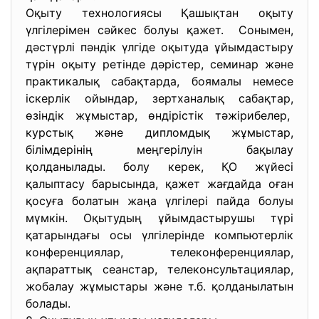
Оқыту технологиясы Қашықтан оқыту
үлгілерімен сәйкес болуы қажет. Сонымен,
дәстүрлі пәндік үлгіде оқытуда ұйымдастыру
түрін оқыту ретінде дәрістер, семинар және
практикалық сабақтарда, боямалы немесе
іскерлік ойындар, зертханалық сабақтар,
өзіндік жұмыстар, өндірістік тәжірибелер,
курстық және дипломдық жұмыстар,
білімдерінің меңгерілуін бақылау
қолданылады. болу керек, ҚО жүйесі
қалыптасу барысында, қажет жағдайда оған
қосуға болатын жаңа үлгілері пайда болуы
мүмкін. Оқытудың ұйымдастырушы түрі
қатарындағы осы үлгілерінде компьютерлік
конференциялар, телеконференциялар,
ақпараттық сеанстар, телеконсультациялар,
жобалау жұмыстары және т.б. қолданылатын
болады.