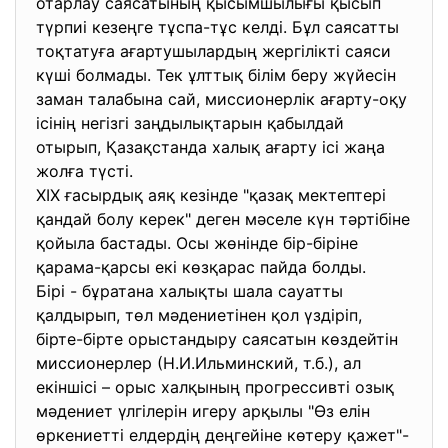
отарлау саясатының қысымшылығы қысып
түрпиі кезеңге тұспа-тұс келді. Бұл саясатты
тоқтатуға ағартушылардың жергілікті саяси
күші болмады. Тек ұлттық білім беру жүйесін
заман талабына сай, миссионерлік ағарту-оқу
ісінің негізгі заңдылықтарын қабылдай
отырып, Қазақстанда халық ағарту ісі жаңа
жолға түсті.
XIX ғасырдық аяқ кезінде "қазақ мектептері
қандай болу керек" деген мәселе күн тәртібіне
қойыла бастады. Осы жөнінде бір-біріне
қарама-қарсы екі көзқарас пайда болды.
Бірі - бұратана халықты шала сауатты
қалдырып, төл мәдениетінен қол үздіріп,
бірте-бірте орыстандыру саясатын көздейтін
миссионерлер (Н.И.Ильминский, т.б.), ал
екіншісі – орыс халқының прогрессивті озық
мәдениет үлгілерін игеру арқылы "Өз елін
өркениетті елдердің деңгейіне көтеру қажет"-