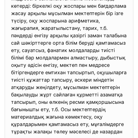
көтерді: біркелкі оқу жоспары мен бағдарлама
жасау арқылы мұсылман мектептерін бір ізге
түсіру, оқу жоспарына арифметика,
жағырапия, жаратылыстану, тарих, т.б.
пәндерді енгізу арқылы қазіргі заман талабына
сай шәкірттерге орта білім беруді қамтамасыз
ету, сауатсыз, фанатик молдаларды тиісті
білімі бар молдалармен алмастыру, дыбыстық
оқыту әдісін енгізу, мектеп пен медресе
бітіргендерге емтихан тапсыртып, оқушыларға
тиісті құжаттар тапсыру, әскери міндетін
атқаруды жеңілдету, мұсылман мектептерін
бақылауды жұрт сайлаған құрметті азаматқа
тапсырып, оны өлкенің ресми қамқоршысына
бағынышты ету, т.б. Осы мектептердің
материалдық жағына көмектесу, оқу
құралдарымен қамтамасыз ету, мұғалімдерге
тұрақты жалақы төлеу мәселесі де назардан