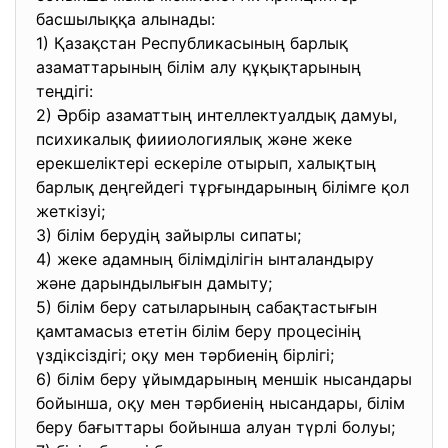
басшылыққа алынады:
1) Қазақстан Республикасының барлық
азаматтарының білім алу құқықтарының
теңдігі:
2) Әрбір азаматтың интеллектуалдық дамуы,
психикалық фиииологиялық және жеке
ерекшеліктері ескеріле отырып, халықтың
барлық деңгейдегі тұрғындарының білімге қол
жеткізуі;
3) білім берудің зайырлы сипаты;
4) жеке адамның білімділігін ынталандыру
және дарындылығын дамыту;
5) білім беру сатыларының сабақтастығын
қамтамасыз ететін білім беру процесінің
үздіксіздігі; оқу мен тәрбиенің бірлігі;
6) білім беру ұйымдарының меншік нысандары
бойынша, оқу мен тәрбиенің нысандары, білім
беру бағыттары бойынша алуан түрлі болуы;