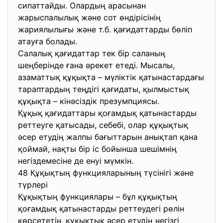
сипаттайды. Олардың арасынан
жарыспалылық және сот өндірісінің
жариялылығы және т.б. қағидаттарды бөліп
атауға болады.
Салалық қағидаттар тек бір саланың
шеңберінде ғана әрекет етеді. Мысалы,
азаматтық құқықта – мүліктік қатынастардағы
тараптардың теңдігі қағидаты, қылмыстық
құқықта – кінәсіздік презумпциясы.
Құқық қағидаттары қоғамдық қатынастарды
реттеуге қатысады, себебі, олар құқықтық
әсер етудің жалпы бағыттарын анықтап қана
қоймай, нақты бір іс бойынша шешімнің
негіздемесіне де енуі мүмкін.
48 Құқықтың функцияларының түсінігі және
түрлері
Құқықтың функциялары – бұл құқықтың
қоғамдық қатынастарды реттеудегі рөлін
көрсететін, құқықтық әсер етудің негізгі