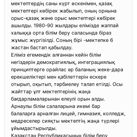
мектептердің саны күрт өскенімен, қазақ
мектептері көбірек жабылып, оның орнына
орыс-қазақ және орыс мектептері көбірек
ашылды. 1980-90 жылдары елімізде жаппай
халыққа орта білім беру саласында біраз
жұмыс жүргізілді. Соның бірі -мектепке 6
жастан бастап қабылдау.
Еліміз егемендік алғаннан кейін білім
негіздерін демократиялық, интеграциялық
принциптерге орайлас әр баланың жеке-дара
ерекшеліктері мен қабілеттерін ескере
отырып, оқытып, тәрбиелеу талап етілді. Осы
жайттар ұлт мектептерінің жаңа
бағдарламаларынан елеулі орын алды.
Арнаулы білім салаларына икемі бар
балаларға арналған лицей, гимназия, колледж,
медреселер сияқты мектептің жаңа түрлері
ұйымдастырылды.
Қазақстан Республикасының білім беру