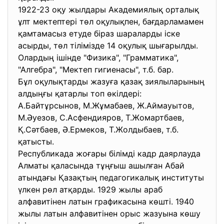
1922-23 оқу жылдары Академиялық орталық
ұлт мектептері төл оқулықпен, бағдарламамен
қамтамасыз етуде біраз шараларды іске
асырды, төл тілімізде 14 оқулық шығарылды.
Олардың ішінде "Физика", "Грамматика",
"Алгебра", "Мектеп гигиенасы", т.б. бар.
Бұл оқулықтарды жазуға қазақ зиялыларының
алдыңғы қатарлы топ өкілдері:
А.Байтұрсынов, М.Жұмабаев, Ж.Аймауытов,
М.Әуезов, С.Асфендияров, Т.Жомартбаев,
Қ.Сәтбаев, Ә.Ермеков, Т.Жолдыбаев, т.б.
қатысты.
Республикада жоғары білімді кадр даярлауда
Алматы қаласында тұңғыш ашылған Абай
атындағы Қазақтың педагогикалық институты
үлкен рөл атқарды. 1929 жылы араб
алфавитінен латын графикасына көшті. 1940
жылы латын алфавитінен орыс жазуына көшу