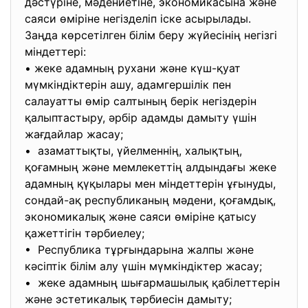
дәстүріне, мәдениетіне, экономикасына және
саяси өміріне негізделіп іске асырылады.
Заңда көрсетілген білім беру жүйесінің негізгі
міндеттері:
• жеке адамның рухани және күш-қуат
мүмкіндіктерін ашу, адамгершілік пен
салауатты өмір салтының берік негіздерін
қалыптастыру, әрбір адамды дамыту үшін
жағдайлар жасау;
• азаматтықты, үйелменнің, халықтың,
қоғамның және мемлекеттің алдындағы жеке
адамның қүқылары мен міндеттерін ұғынуды,
сондай-ақ республиканың мәдени, қоғамдық,
экономикалық және саяси өміріне қатысу
қажеттігін тәрбиелеу;
• Республика тұрғындарына жалпы және
кәсіптік білім алу үшін мүмкіндіктер жасау;
• жеке адамның шығармашылық қабілеттерін
және эстетикалық тәрбиесін дамыту;