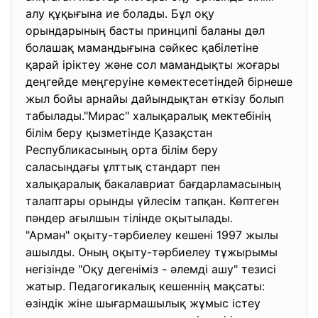
алу құқығына ие болады. Бұл оқу
орындарының басты принципі баланы дәл
болашақ мамандығына сәйкес қабілетіне
қарай іріктеу және сол мамандықты жоғары
деңгейде меңгеруіне көмектесетіндей бірнеше
жыл бойы арнайы дайындықтан өткізу болып
табылады."Мирас" халықаралық мектебінің
білім беру қызметінде Қазақстан
Республикасының орта білім беру
саласындағы ұлттық стандарт пен
халықаралық бакалавриат бағдарламасының
талаптары орынды үйлесім тапқан. Көптеген
пәндер ағылшын тілінде оқытылады.
"Арман" оқыту-тәрбиелеу кешені 1997 жылы
ашылды. Оның оқыту-тәрбиелеу тұжырымы
негізінде "Оқу дегеніміз - әлемді ашу" тезисі
жатыр. Педагогикалық кешеннің мақсаты:
өзіндік жіне шығармашылық жұмыс істеу