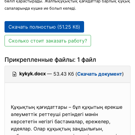
бөліп қарастырады. Жалпықұқықтық қағидаттар барлық құқық
салаларында күшке ие болып келеді.
Скачать полностью (51.25 Кб)
Сколько стоит заказать работу?
Прикрепленные файлы: 1 файл
kykyk.docx
— 53.43 Кб (
Скачать документ
)
Құқықтың қағидаттары – бұл құқытың ерекше
әлеуметтік реттеуші ретіндегі мәнін
көрсететін негізгі бастамалар, ережелер,
идеялар. Олар құқықтың заңдылығын,