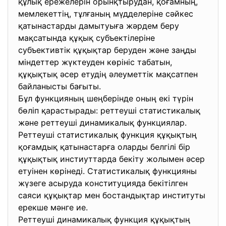
құлық ережелерін орынқтырудан, қоғамның,
мемлекеттің, тұлғаның мүдделеріне сәйкес
қатынастарды дамытуыға жәрдем беру
мақсатында құқық субъектілеріне
субъективтік құқықтар беруден және заңды
міндеттер жүктеуден көрініс табатын,
құқықтық әсер етудің әлеуметтік мақсатпен
байланысты бағыты.
Бұл функцияның шеңберінде оның екі түрін
бөліп қарастырады: реттеуші статистикалық
және реттеуші динамикалық функциялар.
Реттеуші статистикалық функция құқықтың
қоғамдық қатынастарға оларды белгілі бір
құқықтық инстиуттарда бекіту жолымен әсер
етуінен көрінеді. Статистикалық функцияны
жүзеге асыруда конституцияда бекітілген
саяси құқықтар мен бостандықтар институты
ерекше мәнге ие.
Реттеуші динамикалық функция құқықтың