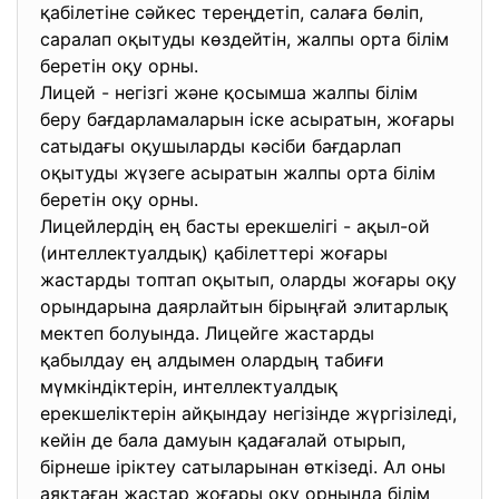
қабілетіне сәйкес тереңдетіп, салаға бөліп,
саралап оқытуды көздейтін, жалпы орта білім
беретін оқу орны.
Лицей - негізгі және қосымша жалпы білім
беру бағдарламаларын іске асыратын, жоғары
сатыдағы оқушыларды кәсіби бағдарлап
оқытуды жүзеге асыратын жалпы орта білім
беретін оқу орны.
Лицейлердің ең басты ерекшелігі - ақыл-ой
(интеллектуалдық) қабілеттері жоғары
жастарды топтап оқытып, оларды жоғары оқу
орындарына даярлайтын бірыңғай элитарлық
мектеп болуында. Лицейге жастарды
қабылдау ең алдымен олардың табиғи
мүмкіндіктерін, интеллектуалдық
ерекшеліктерін айқындау негізінде жүргізіледі,
кейін де бала дамуын қадағалай отырып,
бірнеше іріктеу сатыларынан өткізеді. Ал оны
аяқтаған жастар жоғары оқу орнында білім