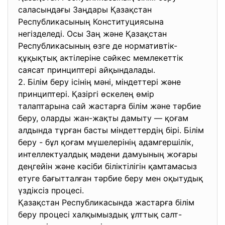
саласындағы Заңдары Қазақстан
Республикасының Конституциясына
негізделеді. Осы Заң және Қазақстан
Республикасының өзге де нормативтік-
құқықтық актілеріне сәйкес мемлекеттік
саясат принциптері айқындалады.
2. Білім беру ісінің мәні, міндеттері және
принциптері. Қазіргі өскелең өмір
талаптарына сай жастарға білім және тәрбие
беру, оларды жан-жақты дамыту — қоғам
алдында тұрған басты міндеттердің бірі. Білім
беру - бұл қоғам мүшелерінің адамгершілік,
интеллектуалдық мәдени дамуының жоғары
деңгейін және кәсіби біліктілігін қамтамасыз
етуге бағытталған тәрбие беру мен оқытудық
үздіксіз процесі.
Қазақстан Республикасында жастарға білім
беру процесі халқымыздық ұлттық салт-