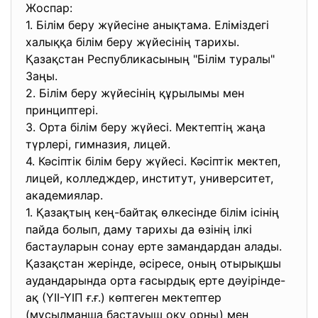
Жоспар:
1. Білім беру жүйесіне анықтама. Еліміздегі
халыққа білім беру жүйесінің тарихы.
Қазақстан Республикасының "Білім туралы"
Заңы.
2. Білім беру жүйесінің құрылымы мен
принциптері.
3. Орта білім беру жүйесі. Мектептің жаңа
түрлері, гимназия, лицей.
4. Кәсіптік білім беру жүйесі. Кәсіптік мектеп,
лицей, колледждер, институт, университет,
академиялар.
1. Қазақтың кең-байтақ өлкесінде білім ісінің
пайда болып, даму тарихы да өзінің ілкі
бастауларын сонау ерте замандардан алады.
Қазақстан жерінде, әсіресе, оның отырықшы
аудандарында орта ғасырдық ерте дәуірінде-
ақ (ҮІІ-ҮІП ғ.ғ.) көптеген мектептер
(мұсылманша бастауыш оқу орны) мен