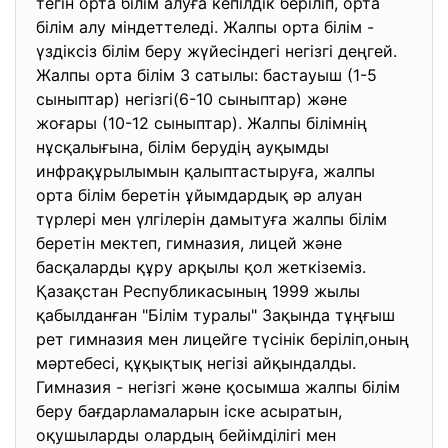
тегін орта білім алуға кепілдік беріліп, орта
білім алу міндеттеледі. Жалпы орта білім -
үздіксіз білім беру жүйесіндегі негізгі деңгей.
Жалпы орта білім 3 сатылы: бастауыш (1-5
сыныптар) негізгі(6-10 сыныптар) және
жоғары (10-12 сыныптар). Жалпы білімнің
нұсқалығына, білім берудің ауқымды
инфрақұрылымын қалыптастыруға, жалпы
орта білім беретін ұйымдардық әр алуан
түрлері мен үлгілерін дамытуға жалпы білім
беретін мектеп, гимназия, лицей және
басқаларды құру арқылы қол жеткіземіз.
Қазақстан Республикасының 1999 жылы
қабылданған "Білім туралы" Зақында тұңғыш
рет гимназия мен лицейге түсінік беріліп,оның
мәртебесі, құқықтық негізі айқындалды.
Гимназия - негізгі және қосымша жалпы білім
беру бағдарламаларын іске асыратын,
оқушыларды олардың бейімділігі мен