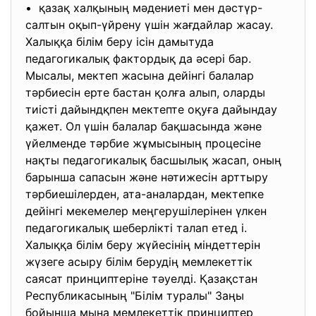
• қазақ халқының мәдениеті мен дәстүр-
салтын оқып-үйрену үшін жағдайлар жасау.
Халыққа білім беру ісін дамытуда
педагогикалық фактордық да әсері бар.
Мысалы, мектеп жасына дейінгі балалар
тәрбиесін ерте бастан қолға алып, оларды
тиісті дайындқпен мектепте оқуға дайындау
қажет. Ол үшін балалар бақшасында және
үйелменде тәрбие жұмысының процесіне
нақты педагогикалық басшылық жасап, оның
барынша сапасын және нәтижесін арттыру
тәрбиешілерден, ата-аналардан, мектепке
дейінгі мекемелер меңгерушілерінен үлкен
педагогикалық шеберлікті талап етед і.
Халыққа білім беру жүйесінің міндеттерін
жүзеге асыру білім берудің мемлекеттік
саясат принциптеріне тәуелді. Қазақстан
Республикасының "Білім туралы" Заңы
бойынша мына мемлекеттік принциптер