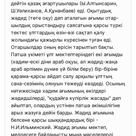
дейтін қазақ ағартушылары (Ы.Алтынсарин,
Ш.Уәлиханов, А.Құнанбаев) еді. Оқытудық
жәдид (төте оқу) деп аталатын ағымы отар-
шылдық орыстандыру саясатына қарсы түркі
тектес үлттардың өзін-өзі сақтап қалу
жолындағы қажырлы күресінен туған еді.
Отаршылдар оның өрісін тарылтып бақты.
Патша үкіметі ұлт мектептеріндегі екі ағымды
(хадим-ескі діни араб оқуы, ал жәдид-жаңа
араб әрпімен дүние үй білім беру) бір-біріне
қарама-қарсы айдап салу арқылы ұлттың
сана-сезімнің оянуын тежеуді көздеді. Осының
нәтижесінде хадим ағымының өкілдері
жәдидшілерді, "қүдайға күпірлік жасады" деп
айыптап, олардың үстінен патша әкімшілігіне
арыз жазуға дейін барды. Жәдид ағымына
белсене қарсы шыққандардық бірі -
Н.И.Ильминский. Жәдид ағымы мектеп,
медресеге байланысты мына мәселелерді