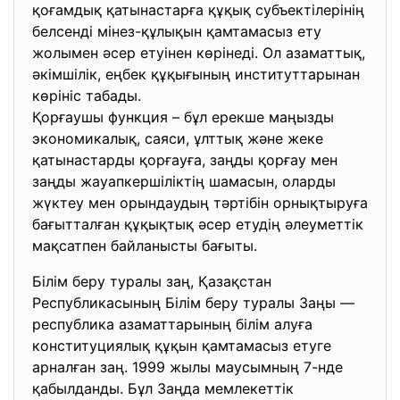
қоғамдық қатынастарға құқық субъектілерінің
белсенді мінез-құлықын қамтамасыз ету
жолымен әсер етуінен көрінеді. Ол азаматтық,
әкімшілік, еңбек құқығының институттарынан
көрініс табады.
Қорғаушы функция – бұл ерекше маңызды
экономикалық, саяси, ұлттық және жеке
қатынастарды қорғауға, заңды қорғау мен
заңды жауапкершіліктің шамасын, оларды
жүктеу мен орындаудың тәртібін орнықтыруға
бағытталған құқықтық әсер етудің әлеуметтік
мақсатпен байланысты бағыты.
Білім беру туралы заң, Қазақстан
Республикасының Білім беру туралы Заңы —
республика азаматтарының білім алуға
конституциялық құқын қамтамасыз етуге
арналған заң. 1999 жылы маусымның 7-нде
қабылданды. Бұл Заңда мемлекеттік