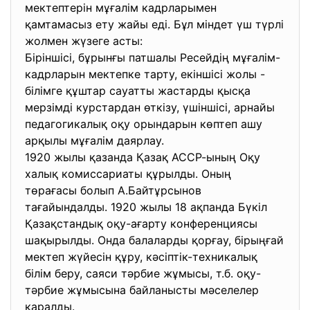
мектептерін мұғалім кадрларымен
қамтамасыз ету жайы еді. Бұл міндет үш түрлі
жолмен жүзеге асты:
Біріншісі, бұрынғы патшалы Ресейдің мұғалім-
кадрларын мектепке тарту, екіншісі жолы -
білімге құштар сауатты жастарды қысқа
мерзімді курстардан өткізу, үшіншісі, арнайы
педагогикалық оқу орындарын көптеп ашу
арқылы мұғалім даярлау.
1920 жылы қазанда Қазақ АССР-ының Оқу
халық комиссариаты құрылды. Оның
төрағасы болып А.Байтұрсынов
тағайындалды. 1920 жылы 18 ақпанда Бүкіл
Қазақстандық оқу-ағарту конференциясы
шақырылды. Онда балаларды қорғау, бірыңғай
мектеп жүйесін құру, кәсіптік-техникалық
білім беру, саяси тәрбие жұмысы, т.б. оқу-
тәрбие жұмысына байланысты мәселелер
қаралды.