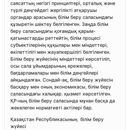
саясаттың негізгі принциптері, орталық және
түрлі деңгейдегі жергілікті атқарушы
органдар арасының білім беру саласындағы
құзыретін шектеу белгіленген. Заңда білім
беру саласындағы қоғамдық қарым-
қатынастарды реттейтін, білім процесі
субъектілерінің құқылары мен міндеттері,
өкілеттілігі мен жауапкершілігі белгіленген.
Білім беру жүйесінің міндеттері көрсетіліп,
осы сала ұйымдарының ережелері,
бағдарламалары мен білім деңгейлері
айқындалған. Сондай-ақ, білім беру жүйесін
басқару мен оның экономикасы, білім беру
саласындағы халықар. қызмет көрсетілген.
ҚР-ның білім беру саласында мұнан басқа да
жекелеген нормативті актілері бар.
Қазақстан Республикасының білім беру
жүйесі