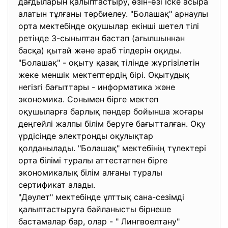
дағдыларын қалыптастыру, өзін-өзі іске асыра
алатын тұлғаны тәрбиелеу. "Болашақ" арнаулы
орта мектебінде оқушылар екінші шетел тілі
ретінде 3-сыныптан бастап (ағылшыннан
басқа) қытай және араб тілдерін оқиды.
"Болашақ" - оқыту қазақ тілінде жүргізілетін
жеке меншік мектептердің бірі. Оқытудық
негізгі бағыттары - информатика және
экономика. Сонымен бірге мектеп
оқушыларға барлық пәндер бойынша жоғары
деңгейлі жалпы білім беруге бағытталған. Оқу
үрдісінде электронды оқулықтар
қолданылады. "Болашақ" мектебінің түлектері
орта білімі туралы аттестатпен бірге
экономикалық білім алғаны туралы
сертификат алады.
"Дәулет" мектебінде ұлттық сана-сезімді
қалыптастыруға байланысты бірнеше
бастамалар бар, олар - " Лингвоелтану"