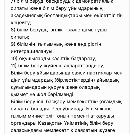
7) білім беруді басқарудық демократиялық
сипаты және білім беру ұйымдарының
академиялық бостандықтары мен өкілеттілігін
кеңейту;
8) білім берудің ізгілікті және дамытушы
сипаты;
9) білімнің, ғылымның және өндірістің
интеграциялануы;
10) оқушыларды кәсіптік бағдарлау;
11) білім беру жүйесін ақпараттандыру;
Білім беру ұйымдарында саяси партиялар мен
діни ұйымдардық (бірлестіктердің) ұйымдық
құғылымдарын құруға және олардың
қызметіне жол берілмейді.
Білім беру ісін басқару мемлекеттік-қоғамдық
сипатта болады. Республикада Білім және
ғылым министрлігі оның төменгі атқарушы
органдары Қазақстан Үкіметінің білім беру
саласындағы мемлекеттік саясатын жүзеге