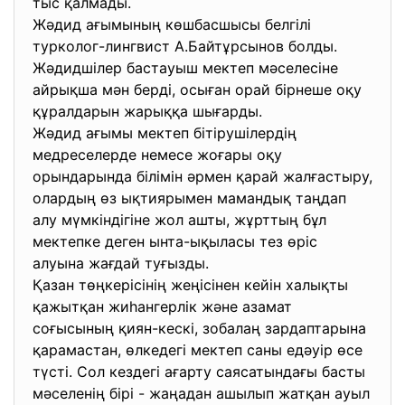
тыс қалмады.
Жәдид ағымының көшбасшысы белгілі
турколог-лингвист А.Байтұрсынов болды.
Жәдидшілер бастауыш мектеп мәселесіне
айрықша мән берді, осыған орай бірнеше оқу
құралдарын жарыққа шығарды.
Жәдид ағымы мектеп бітірушілердің
медреселерде немесе жоғары оқу
орындарында білімін әрмен қарай жалғастыру,
олардың өз ықтиярымен мамандық таңдап
алу мүмкіндігіне жол ашты, жұрттың бұл
мектепке деген ынта-ықыласы тез өріс
алуына жағдай туғызды.
Қазан төңкерісінің жеңісінен кейін халықты
қажытқан жиһангерлік және азамат
соғысының қиян-кескі, зобалаң зардаптарына
қарамастан, өлкедегі мектеп саны едәуір өсе
түсті. Сол кездегі ағарту саясатындағы басты
мәселенің бірі - жаңадан ашылып жатқан ауыл