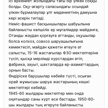
ісі өркениет жолындағы тағы бір үлкен соққы
болды. Оқу-ағарту саласындағы осындай
үлкен бұрмалаулар ұлт мәдениетінің дамуына
кері әсерін тигізді.
Неміс-фашист басқыншылары шабуылына
байланысты көпшілік ер мұғалімдер майданға,
Отанды жаудан қорғауға аттанды, оқушылар
болса колхоз, совхоз шаруашылығына
көмектесіп, майдан қажетін өтеуге ат
салысты, 15-16 жастағылар ФЗО мектептеріне
түсіп, қысқа мерзімді курстардан өтіп,
фабрика, зауыт, шахталарда ер-азаматтардың
орнын басты.
Өндіріске барушылар көбейе түсті, осыған
орай жұмысшы шаруа жастарының кешкі
мектептері көбейді.
1945-60 жылдары мектептер мен онда
оқитындар саны күрт өсе бастады. 1950-60-
шы жылдары тың игеруге байланысты