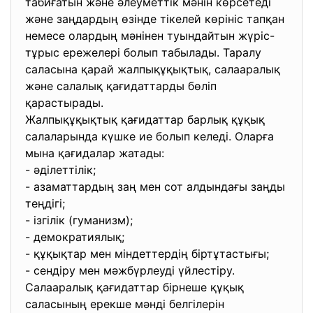
табиғатын және әлеуметтік мәнін көрсетеді
және заңдардың өзінде тікелей көрініс тапқан
немесе олардың мәнінен туындайтын жүріс-
тұрыс ережелері болып табылады. Таралу
саласына қарай жалпықұқықтық, салааралық
және салалық қағидаттарды бөліп
қарастырады.
Жалпықұқықтық қағидаттар барлық құқық
салаларында күшке ие болып келеді. Оларға
мына қағидалар жатады:
- әділеттілік;
- азаматтардың заң мен сот алдындағы заңды
теңдігі;
- ізгілік (гуманизм);
- демократиялық;
- құқықтар мен міндеттердің біртұтастығы;
- сендіру мен мәжбүрлеуді үйлестіру.
Салааралық қағидаттар бірнеше құқық
саласының ерекше мәнді белгілерін