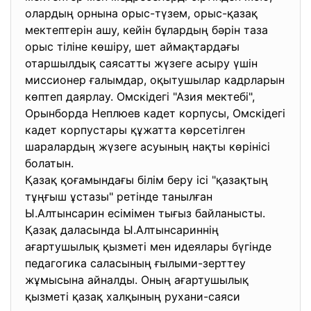
олардың орнына орыс-түзем, орыс-қазақ
мектептерін ашу, кейін бұлардың бәрін таза
орыс тіліне көшіру, шет аймақтардағы
отаршылдық саясатты жүзеге асыру үшін
миссионер ғалымдар, оқытушылар кадрларын
көптеп даярлау. Омскідегі "Азия мектебі",
Орынборда Неплюев кадет корпусы, Омскідегі
кадет корпустары құжатта көрсетілген
шаралардың жүзеге асуының нақты көрінісі
болатын.
Қазақ қоғамындағы білім беру ісі "қазақтың
тұңғыш ұстазы" ретінде танылған
Ы.Алтынсарин есімімен тығыз байланысты.
Қазақ даласында Ы.Алтынсариннің
ағартушылық қызметі мен идеялары бүгінде
педагогика саласының ғылыми-зерттеу
жұмысына айналды. Оның ағартушылық
қызметі қазақ халқының рухани-саяси