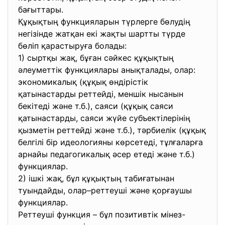
бағыттары.
Құқықтың функцияларын түрлерге бөлудің
негізінде жатқан екі жақты шартты түрде
бөліп қарастыруға болады:
1) сыртқы жақ, бұған сәйкес құқықтың
әлеуметтік функциялары анықталады, олар:
экономикалық (құқық өндірістік
қатынастарды реттейді, меншік нысанын
бекітеді және т.б.), саяси (құқық саяси
қатынастарды, саяси жүйе субъектілерінің
қызметін реттейді және т.б.), тәрбиелік (құқық
белгілі бір идеологияны көрсетеді, тұлғаларға
арнайы педагогикалық әсер етеді және т.б.)
функциялар.
2) ішкі жақ, бұл құқықтың табиғатынан
туындайды, олар–реттеуші және қорғаушы
функциялар.
Реттеуші функция – бұл позитивтік мінез-