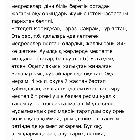
медреселер, діни білім беретін ортадан
жоғары оқу орындары жұмыс істей бастағаны
тарихтан белгілі.
Ертедегі Исфиджаб, Тараз, Сайрам, Түркістан,
Отырар, т.б. қалаларында көптеген
медреселер болған, олардың жалпы саны 84-
ке жеткен. Ауылдық жерлерде мектепте
молдалар (татар, башқұрт, т.б.) ұстаздық
еткен. Оқыту ақысы халықтан жиналған.
Балалар қыс, күз айларында оқыған. Оқу
мерзімі 4 жыл, оқуға 7 жастан бастап
қабылдаған, жыл аяғында емтихан тапсыру
мектеп бітіргені үшін балаға ресми куәлік
тапсыру тәртібі сақталмаған. Медреселер
мұсылмандық рәсімдерін таратушы оқу орны
болып қана қоймай, ірі мәдениет орталығы
ретінде де қызмет атқарған. Бұл оқу
орындарында заңтану, тарих, логика,