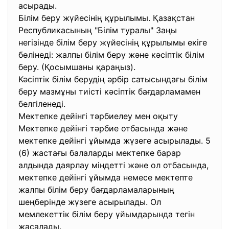
асырады.
Білім беру жүйесінің құрылымы. Қазақстан
Республикасының "Білім туралы" Заңы
негізінде білім беру жүйесінің құрылымы екіге
бөлінеді: жалпы білім беру және кәсіптік білім
беру. (Қосымшаны қараңыз).
Кәсіптік білім берудің әрбір сатысындағы білім
беру мазмұны тиісті кәсіптік бағдарламамен
белгіленеді.
Мектепке дейінгі тәрбиелеу мен оқыту
Мектепке дейінгі тәрбие отбасында және
мектепке дейінгі ұйымда жүзеге асырылады. 5
(6) жастағы балаларды мектепке барар
алдында даярлау міндетті және ол отбасында,
мектепке дейінгі ұйымда немесе мектепте
жалпы білім беру бағдарламаларының
шеңберінде жүзеге асырылады. Ол
мемлекеттік білім беру ұйымдарында тегін
жасалады.