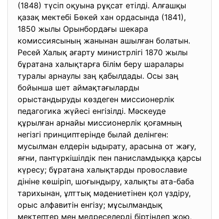
(1848) түсіп оқуына рұқсат етілді. Алғашқы
қазақ мектебі Бөкей хан ордасында (1841),
1850 жылы Орынбордағы шекара
комиссиясының жанынан ашылған болатын.
Ресей Халық ағарту министрлігі 1870 жылы
бұратана халықтарға білім беру шаралары
туралы арнаулы заң қабылдады. Осы заң
бойынша шет аймақтағыларды
орыстандыруды көздеген миссионерлік
педагогика жүйесі енгізілді. Мәскеуде
құрылған арнайы миссионерлік қоғамның
негізгі принциптерінде былай делінген:
мусылман елдерін ыдырату, арасына от жағу,
яғни, пантүркішілдік пен панисламдыққа қарсы
күресу; бұратана халықтарды провославие
дініне көшіріп, шоғындыру, халықты ата-баба
тарихынан, ұлттық мәдениетінен қол үздіру,
орыс алфавитін енгізу; мұсылмандық
мектептер мен медреселерді біртіндеп жою,