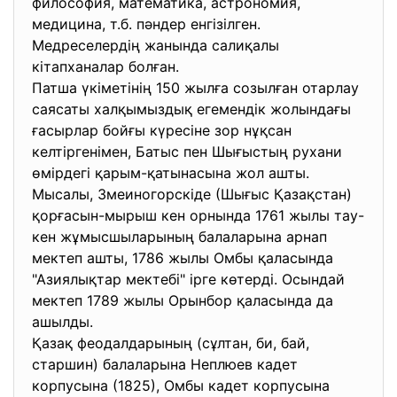
философия, математика, астрономия,
медицина, т.б. пәндер енгізілген.
Медреселердің жанында салиқалы
кітапханалар болған.
Патша үкіметінің 150 жылға созылған отарлау
саясаты халқымыздық егемендік жолындағы
ғасырлар бойғы күресіне зор нұқсан
келтіргенімен, Батыс пен Шығыстың рухани
өмірдегі қарым-қатынасына жол ашты.
Мысалы, Змеиногорскіде (Шығыс Қазақстан)
қорғасын-мырыш кен орнында 1761 жылы тау-
кен жұмысшыларының балаларына арнап
мектеп ашты, 1786 жылы Омбы қаласында
"Азиялықтар мектебі" ірге көтерді. Осындай
мектеп 1789 жылы Орынбор қаласында да
ашылды.
Қазақ феодалдарының (сұлтан, би, бай,
старшин) балаларына Неплюев кадет
корпусына (1825), Омбы кадет корпусына