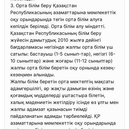
3. Орта білім беру Қазақстан
Республикасының азаматтарына мемлекеттік
оқу орындарында тегін орта білім алуға
кепілдік беріледі. Орта білім алу міндетті.
Қазақстан Республикасының білім беру
жүйесін дамытудық 2010 жылға дейінгі
бағдарламасы негізінде жалпы орта білім үш
сатылы: бастауыш (1-5 сынып-тар), негізгі (6-
10 сыныптар) және жоғары (11-12 сыныптар)
жалпы орта білім беретін оқу орнында кезең-
кезеңмен алынады.
Жалпы білім беретін орта мектептің мақсаты
адамгершілігі, әр жақты дамыған өзінің және
қоғамдық мүдделерді ұштастыра білетін,
халық мәдениетін жетілдіру ісінде өз ұлты мен
жалпы адамзат қазынасын тиімді
пайдаланатын адамды тәрбиелейді. ҚР
азаматтарына мемлекеттік оқу орындарында