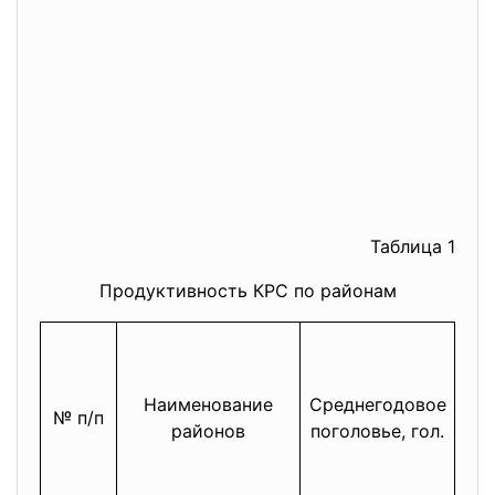
Таблица 1
Продуктивность КРС по районам
Ва
Наименование
Среднегодовое
№ п/п
пр
районов
поголовье, гол.
К