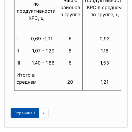
Число
Продуктивность
по
районов
КРС в среднем
продуктивности
в группе
по группе, ц
КРС, ц
с
х
I 0,69 -1,01
6
0,92
II 1,07 - 1,29
8
1,18
III 1,40 - 1,86
6
1,53
Итого в
среднем
20
1,21
Страница 1
»