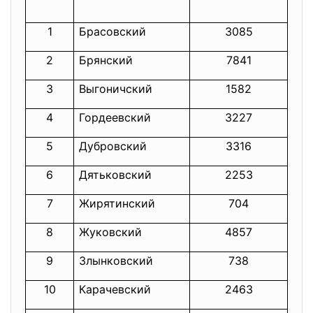
1
Брасовский
3085
5
2
Брянский
7841
1
3
Выгоничский
1582
4
Гордеевский
3227
3
5
Дубровский
3316
4
6
Дятьковский
2253
3
7
Жирятинский
704
8
Жуковский
4857
5
9
Злынковский
738
10
Карачевский
2463