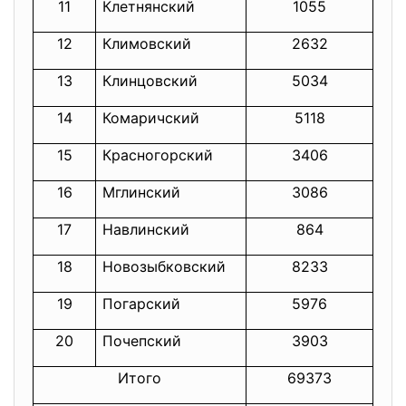
11
Клетнянский
1055
12
Климовский
2632
2
13
Клинцовский
5034
7
14
Комаричский
5118
15
Красногорский
3406
2
16
Мглинский
3086
17
Навлинский
864
18
Новозыбковский
8233
8
19
Погарский
5976
6
20
Почепский
3903
Итого
69373
8