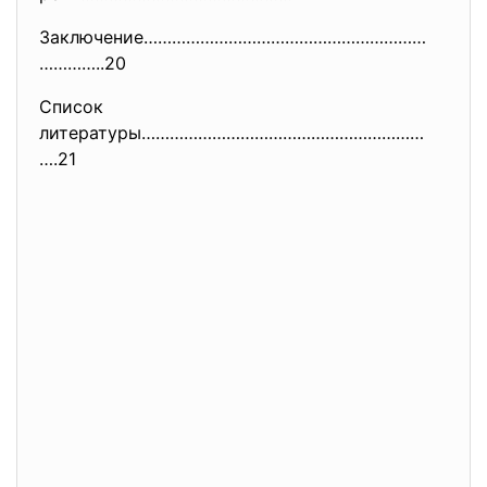
Заключение……………………………………………………
…………..20
Список
литературы……………………………………………………
….21