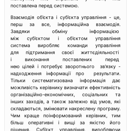
поставлена перед системою.
Взаємодія об’єкта і суб’єкта управління - це,
перш за все, інформаційна взаємодія.
Завдяки обміну інформацією
між суб’єктом і об’єктом управління
система виробляє команди управління
для підтримання своєї
життєдіяльності
і виконання поставлених перед
нею цілей і потребує зворотнього зв’язку -
надходження інформації про результати.
Тільки систематизована інформація дає
можливість керівнику визначати ефективність
організаційно-економічних, соціальних та
інших заходів, а також залежно від умов, які
складаються, змінювати накреслену програму.
Чим краще поінформований керівник, тим
більш оперативні і вищі за якістю його
рішення. Суб’єкт управління, виробляючи