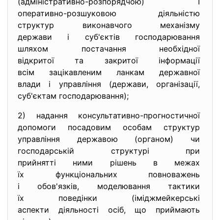
(адміністративно-розпорядчою)
І
оперативно-розшуковою
діяльністю
структур виконавчого
механізму
держави і суб'єктів
господарювання
шляхом постачання необхідної
відкритої та закритої
інформації
всім зацікавленим ланкам
державної
влади і управління (держави, організації,
суб'єктам господарювання);
2) надання консультативно-
прогностичної
допомоги посадовим особам
структур
управління державою (органом) чи
господарській структурі при
прийнятті ними рішень в межах
їх функціональних повноважень
і обов'язків, моделювання
тактики
їх поведінки (іміджмейкерські
аспекти діяльності осіб, що приймають