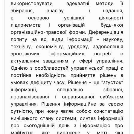
використовувати адекватні методи її
збирання, аналізу і надання,
є основою успішної діяльності
підприємств і організацій будь-якої
організаційно-правової форми. Диференціація
попиту на всі види інформації – наукову,
технічну, економічну, урядову, задоволення
зростаючих інформаційних потреб є
актуальним завданням у сфері управління.
Однією з особливостей управлінської праці є
постійна необхідність прийняття рішень в
умовах дефіциту часу. Рішення – це “згусток”
інформації, спеціально зібраної,
проаналізованої і опрацьованої суб’єктом
управління. Рішення інформаційне за своєю
сутністю, при чому являє собою констатацію
нинішнього стану системи, синтез інформації
про сьогоднішній день з інформацією про
майбутнє, яке виражене у меті, яка