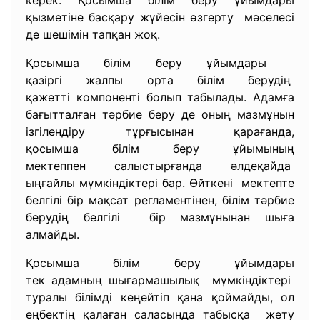
керек. Қосымша білім беру ұйымдары
қызметіне басқару жүйесін
өзгерту мәселесі
де шешімін тапқан жоқ.
Қосымша білім беру ұйымдары
қазіргі жалпы орта білім берудің
қажетті компоненті болып табылады. Адамға
бағытталған тәрбие беру де оның мазмұнын
ізгілендіру тұрғысынан қарағанда,
қосымша білім беру ұйымының
мектеппен салыстырғанда
әлдеқайда
ыңғайлы мүмкіндіктері бар. Өйткені мектепте
белгілі бір мақсат регламентінен, білім тәрбие
берудің белгілі бір мазмұнынан шыға
алмайды.
Қосымша білім беру ұйымдары
тек адамның шығармашылық мүмкіндіктері
туралы білімді кеңейтіп қана қоймайды, ол
еңбектің қалаған саласында табысқа жету