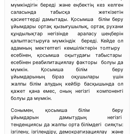
мүмкіндігін береді және еңбектің кез келген
саласында табысқа жеткізетін
қасиеттерді дамытады. Қосымша білім беру
ұйымдары ортақ қызығушылық, ортақ рухани
құндылықтар негізінде араласу шеңберін
қалыптастыруға мүмкіндік береді. Кейде ол
адамның мектептегі кемшіліктерін толтыру
есебінен, қосымша оқытудағы табыстары
есебінен реабилитациялау факторы болуы да
мүмкін. Қосымша білім беру
ұйымдарының біраз оқушылары үшін
жалпы білім алудың кейбір басқышында ол
қажет қана емес, оның негізгі компоненті
болуы да мүмкін.
Сонымен, қосымша білім беру
ұйымдарын дамытудың негізгі
тенденциясы да жалпы орта білімдегі сияқты:
ізгілену, ізгілендіру, демократизациялау және