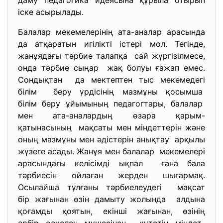
даму педагогика идеясына құрыла отырып
іске асырылады.
Балалар мекемелерінің ата-аналар арасында
да атқаратын игілікті істері мол. Тегінде,
жанұядағы тәрбие талапқа сай жүргізілмесе,
онда тәрбие сыңар жақ болуы ғажап емес.
Сондықтан да мектептен тыс мекемедегі
білім беру үрдісінің мазмұны қосымша
білім беру ұйымының педагогтары, балалар
мен ата-аналардың өзара қарым-
қатынасының мақсаты мен міндеттерін және
оның мазмұны мен әдістерін анықтау арқылы
жүзеге асады. Жанұя мен балалар мекемелері
арасындағы келісімді ықпал ғана бала
тәрбиесін ойлаған жерден шығармақ.
Осылайша тұлғаны тәрбиелеудегі мақсат
бір жағынан өзін дамыту жолында алдына
қоғамды қоятын, екінші жағынан, өзінің