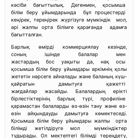
кәсіби бағыттылық. Дегенмен, қосымша
білім беру ұйымдарында бұл процестерді
кеңірек, тереңірек жүргізуге мүмкіндік мол,
әрі жалпы орта білімге қарағанда адамға
бағытталған.
Барлық өмірді коммерциялау кезінде,
соның ішінде балалар мен
жастардың бос уақыты да, нақ осы
қосымша білім беру ұйымдары әркімнің қолы
жететін нәрсеге айналады және баланың күш-
қайратын дамытуға қажетті
жағдайлар жасайды. Балалардың ерікті
бірлестіктерінің барлық түрі, профиліне
қарамастан балаларды өз-өзін тану және өз-
өзін айқындауды дамытуға көмектеседі.
Қосымша білім беру ұйымдары жалпы орта
білімді жетілдіруге мол мүмкіндіктер
тудырады. Ол мектептегі білімді тереңдету,