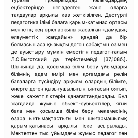
туралы тұжырымдар ғалымдардың
еңбектерінде негізделген және оларға
талдаулар арқылы көз жеткізілген. Дәстүрлі
педагогика ілімі балаға қарым-қатынас ортасы
мен істің кең өрісі арқылы жасалған «дамудың
әлеуметтік жағдайын» қандай да бір
болмасын аса қызықты деген сабақтың өзімен
де ауыстыру мүмкін еместігін педагог-ғалым
Л.С.Выготский да терістемейді [37,108б.].
Шынында да, қосымша білім беру ұйымдары
білімнің адам өмірі мен қоғамдағы рөлін
балаларға түсіндіру арқылы олардың білімге,
өнерге деген қызығушылығын, ынтасын оятып,
жеке қажеттіліктерін қанағаттандырады. Бұл
жағдайда жұмыс обьект-субьектілер, яғни
бала мен қосымша білім беру мекемесінің
өзара ынтымақтастығы мен шығармашылық
қарым-қатынасы арқылы іске асырылады.
Мектептен тыс ұйымдағы жұмыс педагог пен