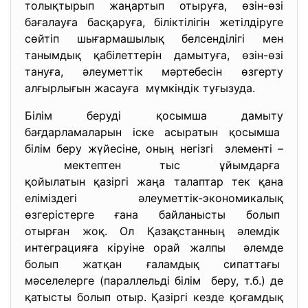
толықтырып жаңартып отыруға, өзін-өзі
бағалауға басқаруға, біліктілігін жетілдіруге
сөйтіп шығармашылық белсенділігі мен
танымдық қабілеттерін дамытуға, өзін-өзі
тануға, әлеуметтік мәртебесін өзгерту
алғырлығын жасауға мүмкіндік туғызуда.
Білім беруді қосымша дамыту
бағдарламаларын іске асыратын қосымша
білім беру жүйесіне, оның негізгі элементі –
мектептен тыс ұйымдарға
қойылатын қазіргі жаңа талаптар тек қана
еліміздегі әлеуметтік-экономикалық
өзгерістерге ғана байланысты болып
отырған жоқ. Ол Қазақстанның әлемдік
интеграцияға кіруіне орай жалпы әлемде
болып жатқан ғаламдық сипаттағы
мәселелерге (параллельді білім беру, т.б.) де
қатысты болып отыр. Қазіргі кезде қоғамдық