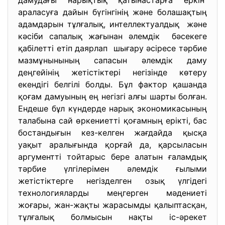
дамудағы нарықтық қатынастарға еркін
араласуға дайын бүгінгінің және болашақтың
адамдарын тұлғалық, интеллектуалдық және
кәсіби сапалық жағынан әлемдік бәсекеге
қабілетті етіп даярлап шығару әсіресе тәрбие
мазмұнынының сапасын әлемдік даму
деңгейінің жетістіктері негізінде көтеру
екендігі белгілі болды. Бұл фактор қашанда
қоғам дамуының ең негізгі алғы шарты болған.
Ендеше бұл күндерде нарық экономикасының
талабына сай өркениетті қоғамның ерікті, бас
бостандығын кез-келген жағдайда қысқа
уақыт аралығында қорғай да, қарсыласын
аргументті тойтарыс бере алатын ғаламдық
тәрбие үлгілерімен әлемдік ғылыми
жетістіктерге негізделген озық үлгідегі
технологияларды меңгерген мәдениеті
жоғары, жан-жақты жарасымды қалыптасқан,
тұлғалық болмысын нақты іс-әрекет