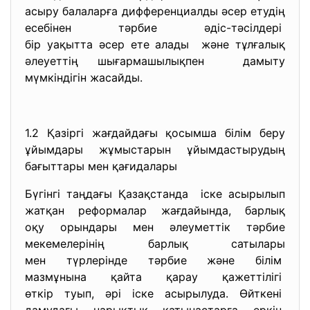
асыру балаларға дифференциалды әсер етудің
есебінен тәрбие әдіс-тәсілдері
бір уақытта әсер ете алады және тұлғалық
әлеуеттің шығармашылықпен дамыту
мүмкіндігін жасайды.
1.2 Қазіргі жағдайдағы қосымша білім беру
ұйымдары жұмыстарын ұйымдастырудың
бағыттары мен қағидалары
Бүгінгі таңдағы Қазақстанда іске асырылып
жатқан реформалар жағдайында, барлық
оқу орындары мен әлеуметтік тәрбие
мекемелерінің барлық сатылары
мен түрлерінде тәрбие және білім
мазмұнына қайта қарау
қажеттілігі
өткір туып, әрі іске асырылуда. Өйткені