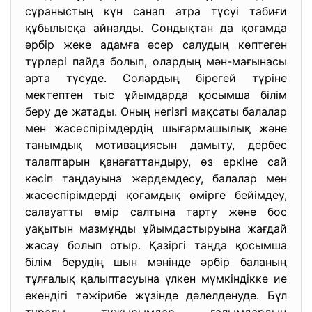
сұраныстың күн санап атра түсуі табиғи
құбылысқа айналды. Сондықтан да қоғамда
әрбір жеке адамға әсер салудың көптеген
түрлері пайда болып, олардың мән-мағынасы
арта түсуде. Солардың бірегей түріне
мектептен тыс ұйымдарда қосымша білім
беру де жатады. Оның негізгі мақсаты балалар
мен жасөспірімдердің шығармашылық және
танымдық мотивациясын дамыту, дербес
талаптарын қанағаттандыру, өз еркіне сай
кәсіп таңдауына жәрдемдесу, балалар мен
жасөспірімдерді қоғамдық өмірге бейімдеу,
салауатты өмір салтына тарту және бос
уақытын мазмұнды ұйымдастыруына жағдай
жасау болып отыр. Қазіргі таңда қосымша
білім берудің шын мәнінде әрбір баланың
тұлғалық қалыптасуына үлкен мүмкіндікке ие
екендігі тәжірибе жүзінде дәлелденуде. Бұл