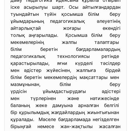
даму педагогика идеясына құрыла отырып
іске асырылуы шарт. Осы айтылғандардан
туындайтын түйін қосымша білім беру
ұйымдарының педагогикалық әлеуетінің
айтарлықтай жоғары екендігі
толық аңғарылады. Қосымша білім беру
мекемелерінің жалпы талаптары
білім беретін бағдарламалардың
педагогикалық технологиясы ретінде
қарастырылады, яғни күрделі тәсілдер
мен әдістер жүйесінен, жалпыға бірдей
білім беретін мекемелердің мақсаттары мен
мазмұнынан, білім беру
үрдісін ұйымдастырудағы
әдістері
мен түрлерінен және нәтижесінде
баланың жеке дамуына арналған белгілі
бір құрылымдық жағдайлардың жиынтығынан
құралады. Мәселе бағдарламада негізделген
бірыңғай немесе жан-жақтылы жасалған