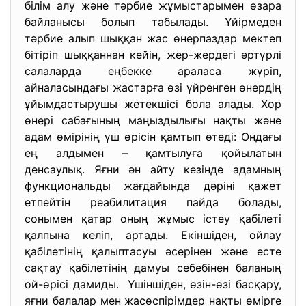
білім алу және тәрбие жұмыстарымен өзара
байланысы болып табылады. Үйірмеден
тәрбие алып шыққан жас өнерпаздар мектеп
бітіріп шыққаннан кейін, жер-жердегі әртүрлі
салаларда еңбекке араласа жүріп,
айналасындағы жастарға өзі үйренген өнердің
ұйымдастырушы жетекшісі бола алады. Хор
өнері сабағының маңыздылығы нақты және
адам өмірінің үш өрісін қамтып өтеді: Ондағы
ең алдымен – қамтылуға қойылатын
денсаулық. Яғни ән айту кезінде адамның
функциональды жағдайында дәріні қажет
етпейтін реабилитация пайда болады,
сонымен қатар оның жұмыс істеу қабілеті
қалпына келіп, артады. Екіншіден, ойлау
қабілетінің қалыптасуы әсерінен және есте
сақтау қабілетінің дамуы себебінен баланың
ой-өрісі дамиды. Үшіншіден, өзін-өзі басқару,
яғни балалар мен жасөспірімдер нақты өмірге