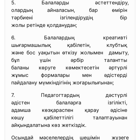
5. Балаларды әстеттендіру,
олардың айналасын, бар өмірін
тәрбиені ізгілендірудің бір
жолы ретінде қолданудан;
6. Балалардың креативті
шығармашылық қабілетін,
клубтық
және бос уақытын өткізу
жолымен дамыту,
бұл үшін әрбір талантты
баланы көруге көмектесетін
әртүрлі
жұмыс формалары мен әдістерді
пайдалану мүмкіндігінің
жоғарылығынан;
7. Педагогтардың дәстүрлі
әдістен балаларға ізгілікті,
адамша көзқараспен қарау
әдісіне
көшу қабілеттілігі
талаптауынан
айқындалатына көз жеткіздік.
Осындай мәселелердің шешімін жүзеге