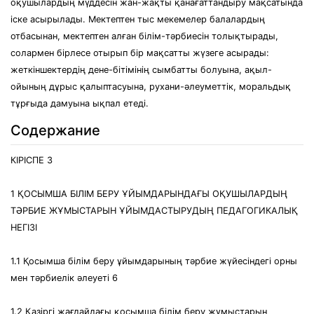
оқушылардың мүддесін жан-жақты қанағаттандыру мақсатында
іске асырылады. Мектептен тыс мекемелер балалардың
отбасынан, мектептен алған білім-тәрбиесін толықтырады,
солармен бірлесе отырып бір мақсатты жүзеге асырады:
жеткіншектердің дене-бітімінің сымбатты болуына, ақыл-
ойының дұрыс қалыптасуына, рухани-әлеуметтік, моральдық
тұрғыда дамуына ықпал етеді.
Содержание
КІРІСПЕ 3
1 ҚОСЫМША БІЛІМ БЕРУ ҰЙЫМДАРЫНДАҒЫ ОҚУШЫЛАРДЫҢ
ТӘРБИЕ ЖҰМЫСТАРЫН ҰЙЫМДАСТЫРУДЫҢ ПЕДАГОГИКАЛЫҚ
НЕГІЗІ
1.1 Қосымша білім беру ұйымдарының тәрбие жүйесіндегі орны
мен тәрбиелік әлеуеті 6
1.2 Қазіргі жағдайдағы қосымша білім беру жұмыстарын