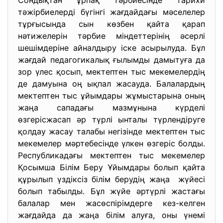
Сондықтан ұрпақ тәрбиесінде тарихи
тәжірбиелерді бүгінгі жағдайдағы мәселелер
тұрғысында сын көзбен қайта қарап
нәтижелерін тәрбие міндеттерінің әсерлі
шешімдеріне айналдыру іске асырылуда. Бұл
жағдай педагогикалық ғылымды дамытуға да
зор үлес қосып, мектептен тыс мекемелердің
де дамуына оң ықпал жасауда. Балалардың
мектептен тыс ұйымдары жұмыстарына оның
жаңа сападағы мазмұнына күрделі
өзгерісжасап әр түрлі ынталы түрлендіруге
қолдау жасау талабы негізінде мектептен тыс
мекемелер мәртебесінде үлкен өзгеріс болды.
Республикадағы мектептен тыс мекемелер
Қосымша Білім Беру Ұйымдары болып қайта
құрылып үздіксіз білім берудің жаңа жүйесі
болып табылды. Бұл жүйе әртүрлі жастағы
балалар мен жасөспірімдерге кез-келген
жағдайда да жаңа білім алуға, оны үнемі