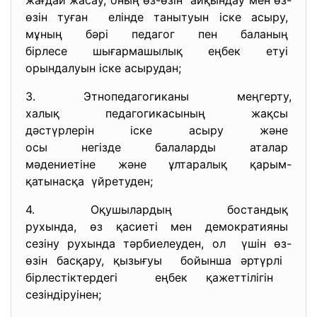
жағдай жасау, оның өз-өзін айқындау мен өз-
өзін туған елінде танытуын іске асыру,
мұның бәрі педагог пен
баланың
бірлесе шығармашылық еңбек
етуі
орындалуын іске асырудан;
3. Этнопедагогиканы меңгерту,
халық педагогикасының жақсы
дәстүрлерін іске асыру және
осы негізде балаларды аталар
мәдениетіне және ұлтаралық
қарым-
қатынасқа үйретуден;
4. Оқушылардың бостандық
рухында, өз қасиеті мен
демократияны
сезіну рухында тәрбиелеуден, ол үшін өз-
өзін басқару, қызығуы бойынша әртүрлі
бірлестіктердегі еңбек қажеттілігін
сезіндіруінен;