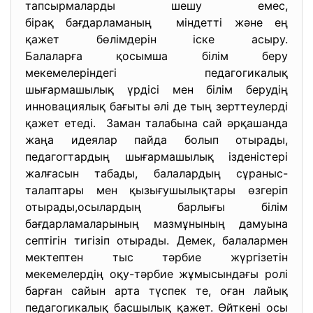
тапсырмаларды шешу емес,
бірақ бағдарламаның міндетті және ең
қажет бөлімдерін іске асыру.
Балаларға қосымша білім беру
мекемелеріндегі педагогикалық
шығармашылық үрдісі мен білім берудің
инновациялық бағыты әлі де тың зерттеулерді
қажет етеді. Заман талабына сай әрқашанда
жаңа идеялар пайда болып отырады,
педагогтардың шығармашылық ізденістері
жалғасын табады, балалардың сұраныс-
талаптары мен қызығушылықтары өзгеріп
отырады,осылардың барлығы білім
бағдарламаларының мазмұнының дамуына
септігін тигізіп отырады. Демек, балалармен
мектептен тыс тәрбие жүргізетін
мекемелердің оқу-тәрбие жұмысындағы ролі
барған сайын арта түспек те, оған лайық
педагогикалық басшылық қажет. Өйткені осы