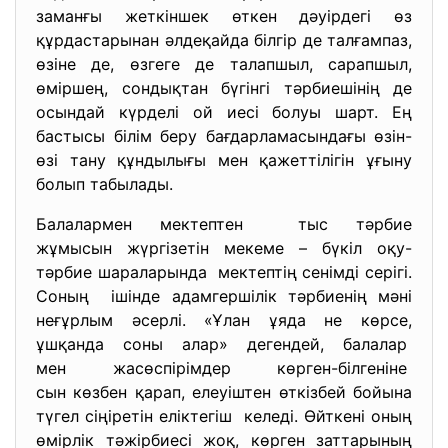
заманғы жеткіншек өткен дәуірдегі өз
құрдастарынан әлдеқайда білгір де талғампаз,
өзіне де, өзгеге де талапшыл, сарапшыл,
өміршең, сондықтан бүгінгі тәрбиешінің де
осындай күрделі ой иесі болуы шарт. Ең
бастысы білім беру бағдарламасындағы өзін-
өзі тану құндылығы мен қажеттілігін ұғыну
болып табылады.
Балалармен мектептен тыс тәрбие
жұмысын жүргізетін мекеме – бүкіл оқу-
тәрбие шараларында мектептің сенімді серігі.
Соның ішінде адамгершілік тәрбиенің мәні
неғұрлым әсерлі. «Ұлан ұяда не көрсе,
ұшқанда соны алар» дегендей, балалар
мен жасөспірімдер көрген-
білгеніне
сын көзбен қарап, елеуіштен өткізбей бойына
түгел сіңіретін еліктегіш келеді. Өйткені оның
өмірлік тәжірбиесі жоқ, көрген заттарының