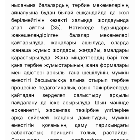
нысанына балалардың тәрбие мекемелерінің
айналуына бұдан былай ешқандайда да жол
берілмейтінін кезекті халыққа жолдауында
атап айтты [35]. Нәтижеде бұрындары
жекешелендірілген балалар мекемелері
қайтарылуда, жаңалары ашылуда, оларда
жаңаша жұмыс жолдары, жағдайы, амалдары
қарастырылуда. Жаңа міндеттердің бәрі тек
қана тәрбие жұмыстарының жаңа формалары
мен әдістері арқылы ғана шешілуінің мүмкін
еместігі басшылыққа алына отырып тәрбие
процесіне педагогикалық озық тәжірбиелерді
қайтадан зерделеп салыстыру арқылы
пайдалану да іске асырылуда. Шын мәнінде
өркениетті, жасампаз тәжірбие үлгілеріне
арқа сүйемей жаңаны дамытудың мүмкін
еместігін қоғамынң даму тарихындағы
сабақтастық принципі толық растайды.