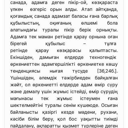
санада, адамға деген пікір-ой, көзқараста
үлкен өзгеріс орын алды. Атап айтқанда,
қоғамдық санада адамзат баласы ғана барлық
құбылыстың, оқиғаның өлшемі бола
алатындағы туралы пікір берік орнықты.
Адамға тек маман ретінде қарау орнына оған
бірегей құбылыс – тұлға
ретінде қарау көзқарасы
қалыптасты.
Екіншіден, дамыған елдерде техногендік
өркениеттен адамгершілікті өркениетке көшу
тенденциясы нығая түсуде [36,24б.].
Үшіншіден, әлемдік тәжірбиеден байқалған
жәйт, ол өркениетті елдерде адам өмір сүру
және демалу үшін жұмыс істейді, өмір сүрудің
мағынасы тек жұмыс істеумен ғана
шектелмейтіні туралы сенім күшеюде. Осыған
байланысты қазіргі кезде мәдени, рухани,
кәсіби білім беру, қол бос уақытты тиімді
пайдалану, ақпаратты қызмет түрлеріне деген