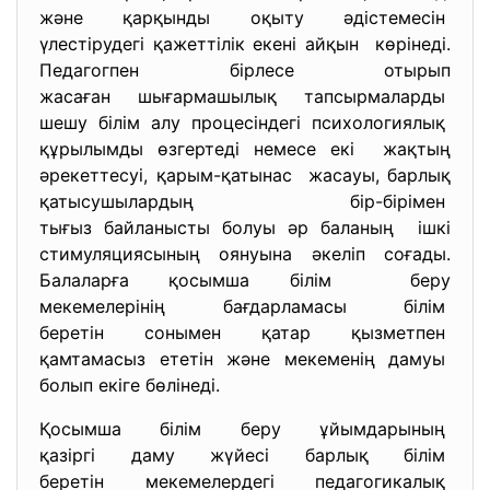
және қарқынды оқыту әдістемесін
үлестірудегі қажеттілік екені айқын көрінеді.
Педагогпен бірлесе отырып
жасаған шығармашылық тапсырмаларды
шешу білім алу процесіндегі психологиялық
құрылымды өзгертеді немесе екі жақтың
әрекеттесуі, қарым-қатынас жасауы, барлық
қатысушылардың бір-бірімен
тығыз байланысты болуы әр баланың ішкі
стимуляциясының оянуына әкеліп соғады.
Балаларға қосымша білім беру
мекемелерінің бағдарламасы білім
беретін сонымен қатар
қызметпен
қамтамасыз ететін және мекеменің дамуы
болып екіге бөлінеді.
Қосымша білім беру ұйымдарының
қазіргі даму жүйесі барлық білім
беретін мекемелердегі
педагогикалық