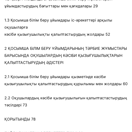
ұйымдастырудың бағыттары мен қағидалары 29
1.3 Қосымша білім беру ұйымдары іс-әрекеттері арқылы
оқушыларға
кәсіби қызығушылықты қалыптастырудың жолдары 52
2 ҚОСЫМША БІЛІМ БЕРУ ҰЙЫМДАРЫНЫҢ ТӘРБИЕ ЖҰМЫСТАРЫ
БАРЫСЫНДА ОҚУШЫЛАРДЫҢ КӘСІБИ ҚЫЗЫҒУШЫЛЫҚТАРЫН
ҚАЛЫПТАСТЫРУДЫҢ ӘДІСТЕРІ
2.1 Қосымша білім беру ұйымдары қызметінде кәсіби
қызығушылықты қалыптастырудың құрылымы мен жолдары 60
2.2 Оқушылардың кәсіби қызығушылығын қалыптастастырудың
тәсілдері 73
ҚОРЫТЫНДЫ 78