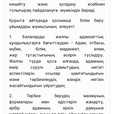
кеңейту және қолдану есебінен
толығырақ пайдалануға мүмкіндік береді.
Қорыта айтқанда қосымша білім беру
ұйымдары жұмысының әлеуеті:
1. Балаларды жалпы адамзаттық
құндылықтарға бағыттаудан - Адам, отбасы,
еңбек, білім, мәдениет, әлем,
жер тұтастығының әсерін
түсіндіру.
Жалпы түрде қоса алғанда,
адамның
өмір сүруін дамытудың негізгі
аспектілерін осылар
қамтитындығын
және тәрбиелеудің өзіндік
негізін
жасайтындығын үйретуден;
2. Тәрбие берудің мазмұнын,
формалары мен әдістерін
жаңарту,
әрбір адамның еркін дамуына