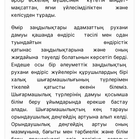
әрбір өскелең мүшесінен күтетін міндет-
мақсаттан, яғни үйлесімділіктен және
келісуден тұрады.
Өмір заңдылықтары адамзаттың рухани
дамуы қашанда өндіріс тәсілі мен одан
туындайтын өндірістік
қатынас заңдылықтарына және оның
жағдайына тәуелді болатынын көрсетіп берді.
Ендеше осы бір әлеуметтік заңдылықтың
рухани өндіріс жүйелерін құрушылардың бірі
халық шығармашылығының түрлерімен
тікелей қатысты екенін білеміз.
Шығармашылық түрлерінің дамуы қосымша
білім беру ұйымдарында ерекше бастау
алады. Шығармашылықтың кең тарауы
орындаушылық деңгейдің артуына алып келді.
Орындаушылық деңгейдің артуы оның
мазмұнына, бағыты мен тәрбиелік және білім