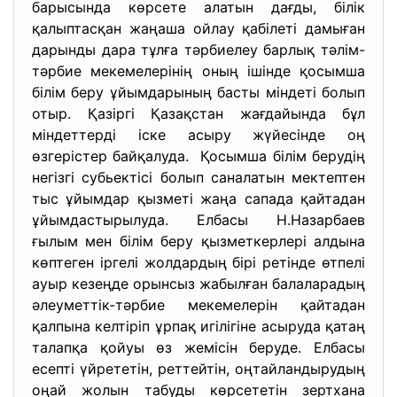
барысында көрсете алатын дағды, білік
қалыптасқан жаңаша ойлау қабілеті дамыған
дарынды дара тұлға тәрбиелеу барлық тәлім-
тәрбие мекемелерінің оның ішінде қосымша
білім беру ұйымдарының басты міндеті болып
отыр. Қазіргі Қазақстан жағдайында бұл
міндеттерді іске асыру жүйесінде оң
өзгерістер байқалуда. Қосымша білім берудің
негізгі субьектісі болып саналатын мектептен
тыс ұйымдар қызметі жаңа сапада қайтадан
ұйымдастырылуда. Елбасы Н.Назарбаев
ғылым мен білім беру қызметкерлері алдына
көптеген іргелі жолдардың бірі ретінде өтпелі
ауыр кезеңде орынсыз жабылған балаларадың
әлеуметтік-тәрбие мекемелерін қайтадан
қалпына келтіріп ұрпақ игілігіне асыруда қатаң
талапқа қойуы өз жемісін беруде. Елбасы
есепті үйрететін, реттейтін, оңтайландырудың
оңай жолын табуды көрсететін зертхана