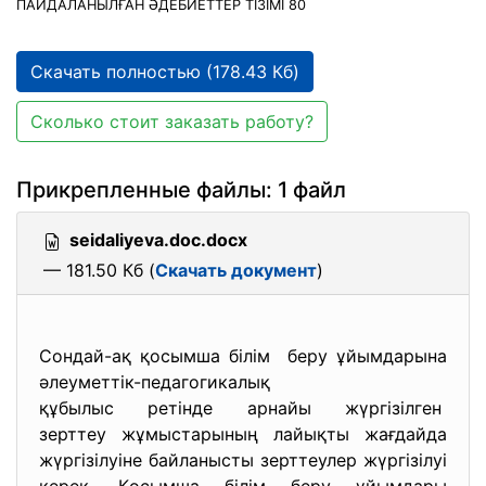
ПАЙДАЛАНЫЛҒАН ӘДЕБИЕТТЕР ТІЗІМІ 80
Скачать полностью (178.43 Кб)
Сколько стоит заказать работу?
Прикрепленные файлы: 1 файл
seidaliyeva.doc.docx
— 181.50 Кб (
Скачать документ
)
Сондай-ақ қосымша білім беру ұйымдарына
әлеуметтік-педагогикалық
құбылыс ретінде арнайы жүргізілген
зерттеу жұмыстарының лайықты жағдайда
жүргізілуіне байланысты зерттеулер жүргізілуі