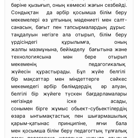
бәріне қызығып, оның көмескі жағын сезбейді.
Сондықтан да әрбір қосымша білім беру
мекемелері өз ұлтының мәдениеті мен салт-
санасын, бағыт пен тапсырмалардың дұрыс
таңдалуын негізге ала отырып, білім беру
үрдісіндегі құрылымға, оның
жалпы мазмұнына, бейімделу бағытына және
технологиясына мән бере отырып
мекеменің педагогикалық
жүйесін құрастырады. Бұл жүйе белгілі
бір мақсаттар мен міндеттерге сәйкес
мекемедегі әрбір бөлімдердің әр алуан,
белгілі бір жүйеге түскен бағдарламалары
негізінде іске асады,
сонымен бірге жұмыс обьект-
субьектілердің
өзара ынтымақтастық пен
шығармашылық
қарым-қатынас принципіне, яғни бала
мен қосымша білім беру педагогтың тұлғалық