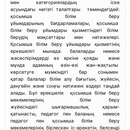
мен категориялардың іске
асуындағы негізгі талаптары төмендегідей:
қосымша білім беру
ұйымдарының бағдарламалары, қосымша
білім беру ұйымдары қызметіндегі білім
берудің мақсаттары мен нәтижелері.
Қосымша білім беру ұйымдары қызметінің
еркешелігі мынада: балаларды немесе
жасөспірімдерді өз еркіне қояды және
мұнда адамның өзін-өзі жан-
жақтылы
көрсетуге мүмкіндігі бар сонымен
қатар балалар білім алу
бағытын, жүйесін,
деңгейін және соңғы нәтижені өздері таңдай
алады. Бұл ерекшелік қосымша білім беру
мекемелерінің білім беру
жүйесіндегі шығармашылық қарым-
қатынасты, педагог пен баланың немесе
педагог пен қосымша білім беру
мекемелерінің бірлескен іс-
әрекетін, белсенді