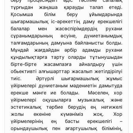
беру процесіндегі әдіс тәсіліне сапалық
тұрғыдан жаңаша қарауды талап етеді.
Қосымша білім беру ұйымдарында
шығармашылық іс-әрекеттің даму ерекшелігі
балалар мен жасөспірімдердің рухани
сұранымдарының өсуіне, дүниетанымдық
талғамдарының дамуына байланысты болды.
Мұндай жағдайдан әрбір адамды рухани
құндылықтарға тарту оларды тұтынушыдан
бірте-бірте жасампазға айналдыру үшін
обьективті алғышарттар жасалып жетілдірілуі
тиіс. Әртүрлі шығармашылық жұмыс
үйірмелері дүниетаным мәдениетін дамытуда
ерекше мәнге ие болады. Мәселен, хор
үйірмелері оқушыларға музыкалық және
эстетикалық тәрбие берудің ең нәтижелі
жолы екеніне күмәніміз жоқ. Хор
үйірмелерінің ең басты ерекшелігі –
орындаушылық пен ағартушылық білімінің,