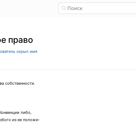
е право
зователь скрыл имя
ва собственности.
Конвенции либо,
юбого из ее положе-