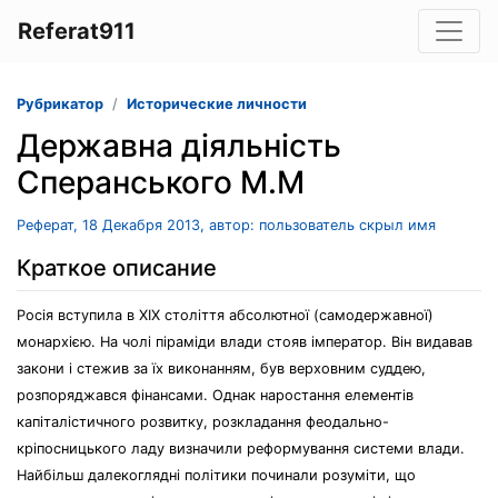
Referat911
Рубрикатор
Исторические личности
Державна діяльність
Сперанського М.М
Реферат, 18 Декабря 2013, автор: пользователь скрыл имя
Краткое описание
Росія вступила в XIX століття абсолютної (самодержавної)
монархією. На чолі піраміди влади стояв імператор. Він видавав
закони і стежив за їх виконанням, був верховним суддею,
розпоряджався фінансами. Однак наростання елементів
капіталістичного розвитку, розкладання феодально-
кріпосницького ладу визначили реформування системи влади.
Найбільш далекоглядні політики починали розуміти, що