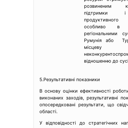
розвиненим
підтримки і
продуктивного п
особливо в 
регіональними су
Румунія або Тур
місцеву пр
неконкурентос
відношенню до сусі
5.Результативні показники
В основу оцінки ефективності роботи
виконаних заходів, результативні по
опосередковані результати, що сві
області.
У відповідності до стратегічних на