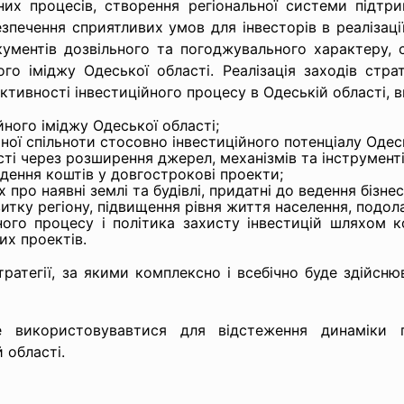
них процесів, створення регіональної системи підтр
зпечення сприятливих умов для інвесторів в реалізації
ументів дозвільного та погоджувального характеру,
ого іміджу Одеської області. Реалізація заходів стр
тивності інвестиційного процесу в Одеській області, 
ного іміджу Одеської області;
ної спільноти стосовно інвестиційного потенціалу Одесь
ості через розширення джерел, механізмів та інструменті
адення коштів у довгострокові проекти;
про наявні землі та будівлі, придатні до ведення бізнес
итку регіону, підвищення рівня життя населення, подола
ного процесу і політика захисту інвестицій шляхом к
них проектів.
ратегії, за якими комплексно і всебічно буде здійснюв
 використовувавтися для відстеження динаміки п
 області.