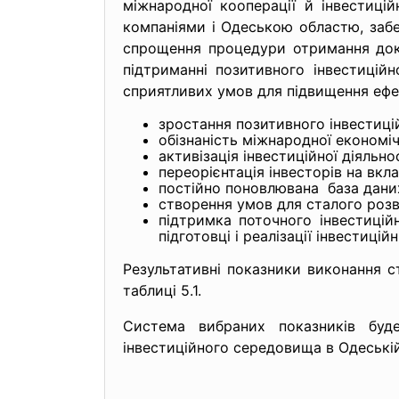
міжнародної кооперації й інвестицій
компаніями і Одеською областю, забе
спрощення процедури отримання док
підтриманні позитивного інвестиційн
сприятливих умов для підвищення ефек
зростання позитивного інвестицій
обізнаність міжнародної економіч
активізація інвестиційної діяльн
переорієнтація інвесторів на вкл
постійно поновлювана база даних 
створення умов для сталого розв
підтримка поточного інвестицій
підготовці і реалізації інвестицій
Результативні показники виконання ст
таблиці 5.1.
Система вибраних показників буде
інвестиційного середовища в Одеській