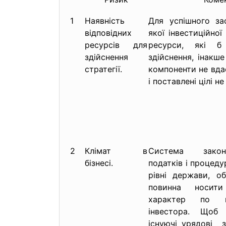
1
Наявність
Для успішного за
відповідних
якої інвестиційної 
ресурсів для
ресурси, які б 
здійснення
здійснення, інакше
стратегії.
компоненти не вда
і поставлені цілі н
2
Клімат в
Система законі
бізнесі.
податків і процеду
рівні держави, об
повинна носити
характер по в
інвестора. Щоб
існуючі урядові за