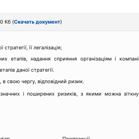
0 Кб (
Скачать документ
)
стратегії, її легалізація;
их етапів, надання сприяння організаціям і компан
тапів даної стратегії.
 в свою чергу, відповідний ризик.
значних і поширених ризиків, з якими можна зіткнут
нтар
Пропозиції