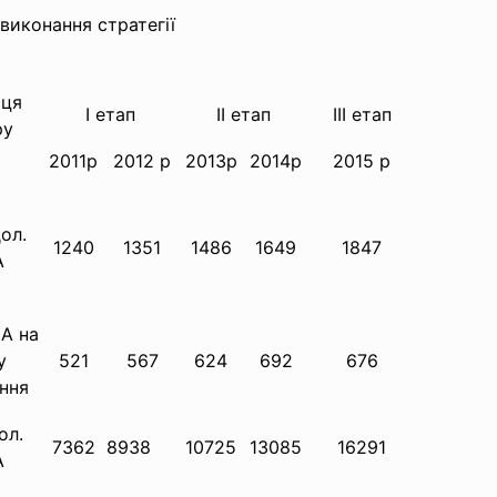
виконання стратегії
ця
I етап
II етап
III етап
ру
2011р
2012 р
2013р
2014р
2015 р
ол.
1240
1351
1486
1649
1847
А
А на
у
521
567
624
692
676
ння
ол.
7362
8938
10725
13085
16291
А