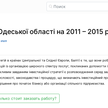
Одеської області на 2011 – 2015 
л имя
гій в країнах Центральної та Східної Європи, Балтії є те, що вони роб
цій із організацією широкого спектру послуг, покликаних допомогти ін
жливим завданням інвестиційної стратегії є розповсюдження серед заці
словості, законодавства і процедур, що визначають інвестиційний проц
шення про початок бізнесу або організації спільного підприємства.
лько стоит заказать работу?