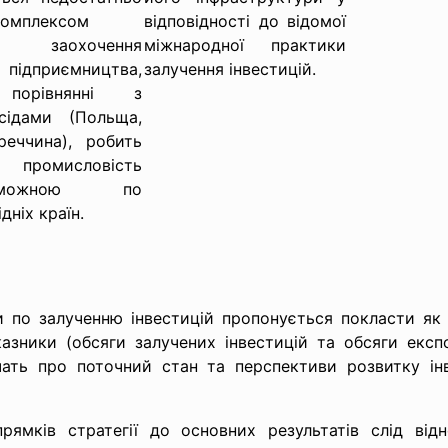
 комплексом
відповідності до відомої
 заохочення
міжнародної практики
ідприємництва,
залучення інвестицій.
порівнянні з
сідами (Польща,
еччина), робить
омисловість
проможною по
дніх країн.
 по залученню інвестицій пропонується покласти як к
казники (обсяги залучених інвестицій та обсяги екс
дчать про поточний стан та перспективи розвитку ін
прямків стратегії до основних результатів слід відн