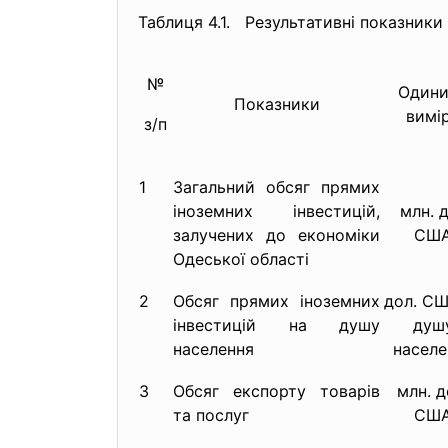
Таблиця 4.1. Результативні показники 
№
Одини
Показники
вимі
з/п
1
Загальний обсяг прямих
іноземних інвестицій,
млн. д
залучених до економіки
СШ
Одеської області
2
Обсяг прямих іноземних
дол. СШ
інвестицій на душу
душ
населення
населе
3
Обсяг експорту товарів
млн. д
та послуг
СШ