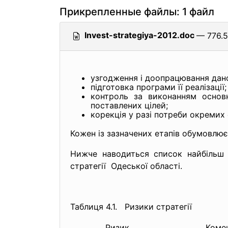
Прикрепленные файлы: 1 файл
Invest-strategiya-2012.doc
— 776.5
узгодження і доопрацювання даної 
підготовка програми її реалізації;
контроль за виконанням основн
поставлених цілей;
корекція у разі потреби окремих е
Кожен із зазначених етапів обумовлює,
Нижче наводиться список найбільш 
стратегії Одеської області.
Таблиця 4.1. Ризики стратегії
Ризик
Коме