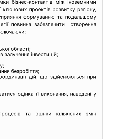
имки бізнес-контактів між іноземними
 ключових проектів розвитку регіону,
 сприяння формуванню та подальшому
атегії повинна забезпечити створення
включаючи:
кої області;
в залучення інвестицій;
у;
ння безробіття;
оординації дій, що здійснюються при
атися оцінка її виконання, наведені у
роцесів та оцінки кількісних змін