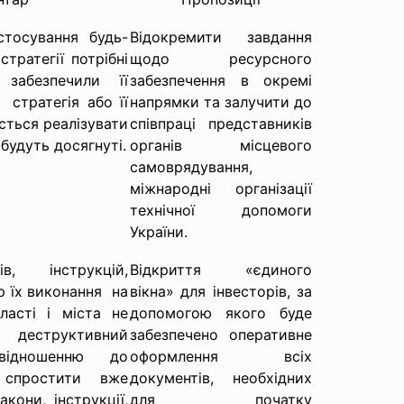
стосування будь-
Відокремити завдання
стратегії потрібні
щодо ресурсного
забезпечили її
забезпечення в окремі
 стратегія або її
напрямки та залучити до
сться реалізувати
співпраці представників
е будуть досягнуті.
органів місцевого
самоврядування,
міжнародні організації
технічної допомоги
України.
в, інструкцій,
Відкриття «єдиного
р їх виконання на
вікна» для інвесторів, за
ласті і міста не
допомогою якого буде
 деструктивний
забезпечено оперативне
ідношенню до
оформлення всіх
 спростити вже
документів, необхідних
кони, інструкції,
для початку