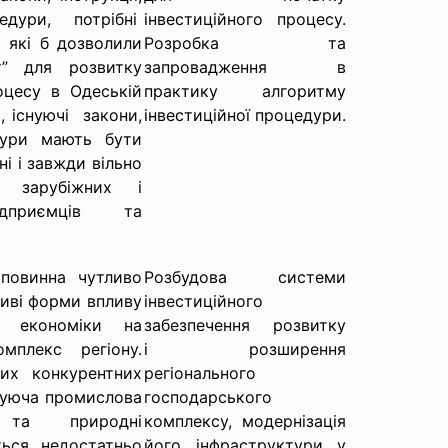
дури, потрібні
інвестиційного процесу.
, які б дозволили
Розробка та
т” для розвитку
запровадження в
оцесу в Одеській
практику алгоритму
, існуючі закони,
інвестиційної процедури.
дури мають бути
і і завжди вільно
зарубіжних і
ідприємців та
повинна чутливо
Розбудова системи
иві форми впливу
інвестиційного
ї економіки на
забезпечення розвитку
мплекс регіону.
і розширення
их конкурентних
регіонального
нуюча промислова
господарського
а та природні
комплексу, модернізація
ься недостатньо
його інфраструктури у