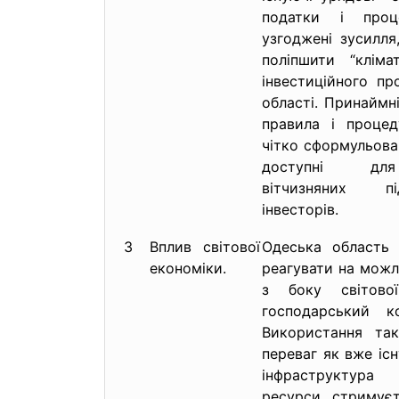
податки і проце
узгоджені зусилля
поліпшити “кліма
інвестиційного пр
області. Принаймні
правила і проце
чітко сформульован
доступні для 
вітчизняних п
інвесторів.
3
Вплив світової
Одеська область 
економіки.
реагувати на можл
з боку світово
господарський ко
Використання так
переваг як вже іс
інфраструктур
ресурси стримуєт