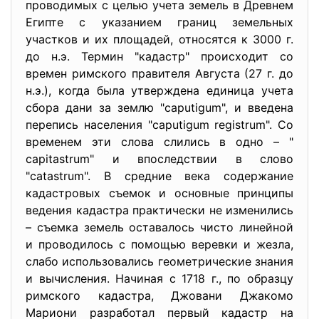
проводимых с целью учета земель в Древнем
Египте с указанием границ земельных
участков и их площадей, относятся к 3000 г.
до н.э. Термин "кадастр" происходит со
времен римского правителя Августа (27 г. до
н.э.), когда была утверждена единица учета
сбора дани за землю "caputigum", и введена
перепись населения "caputigum registrum". Со
временем эти слова слились в одно – "
capitastrum" и впоследствии в слово
"catastrum". В средние века содержание
кадастровых съемок и основные принципы
ведения кадастра практически не изменились
– съемка земель оставалось чисто линейной
и проводилось с помощью веревки и жезла,
слабо использовались геометрические знания
и вычисления. Начиная с 1718 г., по образцу
римского кадастра, Джовани Джакомо
Мариони разработал первый кадастр на