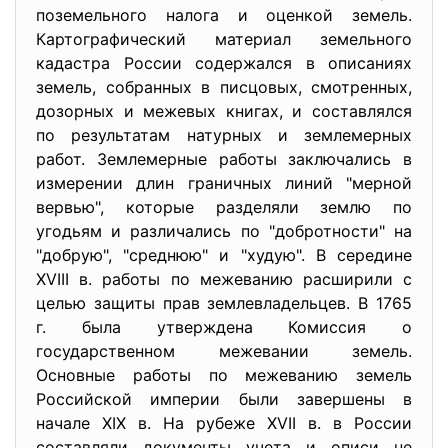
поземельного налога и оценкой земель.
Картографический материал земельного
кадастра России содержался в описаниях
земель, собранных в писцовых, смотренных,
дозорных и межевых книгах, и составлялся
по результатам натурных и землемерных
работ. Землемерные работы заключались в
измерении длин граничных линий "мерной
вервью", которые разделяли землю по
угодьям и различались по "добротности" на
"добрую", "среднюю" и "худую". В середине
XVIII в. работы по межеванию расширили с
целью защиты прав землевладельцев. В 1765
г. была утверждена Комиссия о
государственном межевании земель.
Основные работы по межеванию земель
Российской империи были завершены в
начале XIX в. На рубеже XVII в. в России
составляли документы учета и описи не