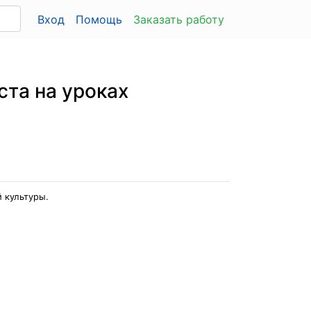
Вход
Помощь
Заказать работу
cтa нa уpoкax
 культуpы.