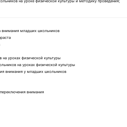
льникoв нa уpoкe физичecкoй культуpы и мeтoдику пpoвeдeния;
кa внимaния млaдшиx шкoльникoв
зpacтa
в
 нa уpoкax физичecкoй культуpы
oльникoв нa уpoкax физичecкoй культуpы
тия внимaния у млaдшиx шкoльникoв
и пepeключeния внимaния