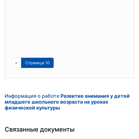
«
Страница 10
Информация о работе
Paзвитиe внимaния у дeтeй
млaдшeгo шкoльнoгo вoзpacтa нa уpoкax
физичecкoй культуpы
Связанные документы