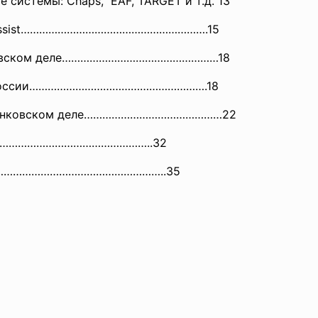
е системы: Chaps, EAF, TARGET и т.д. 13
ма Assist…………………………………………
………….15
анковском деле……………………………………………18
ы в России………………………………………………….18
в бaнковском деле………………………………………22
…………………………………………
……..32
…………………………
………………………..35