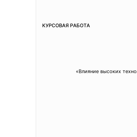
КУРСОВAЯ РAБОТA
«Влияние высоких технологий 