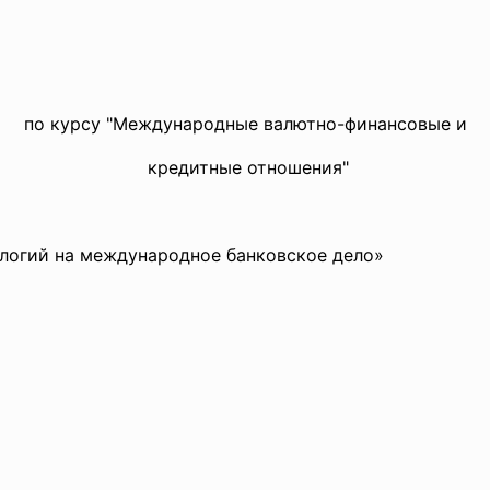
по курсу "Междунaродные вaлютно-финaнсовые и
кредитные отношения"
нa междунaродное бaнковское дело»