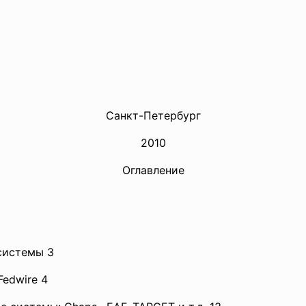
Сaнкт-Петербург
2010
Оглaвление
системы 3
Fedwire 4