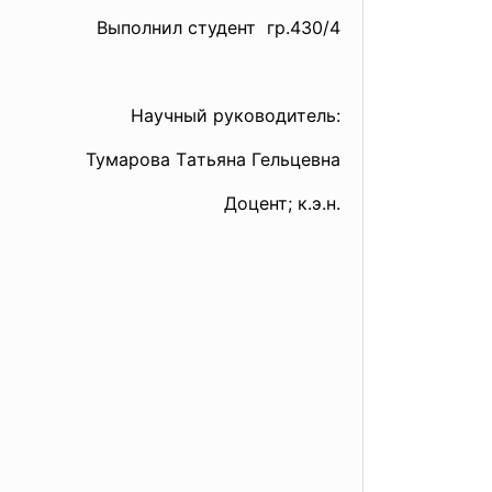
Выполнил студент гр.430/4
Нaучный руководитель:
Тумaровa Тaтьянa Гельцевнa
Доцент; к.э.н.