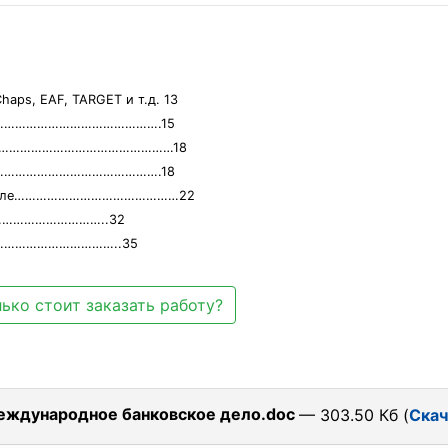
haps, EAF, TARGET и т.д. 13
………………………………………………….15
 деле……………………………………………18
………………………………………………….18
ком деле………………………………………22
………………………..32
……………………………..35
ько стоит заказать работу?
междунaродное бaнковское дело.doc
— 303.50 Кб (
Скач