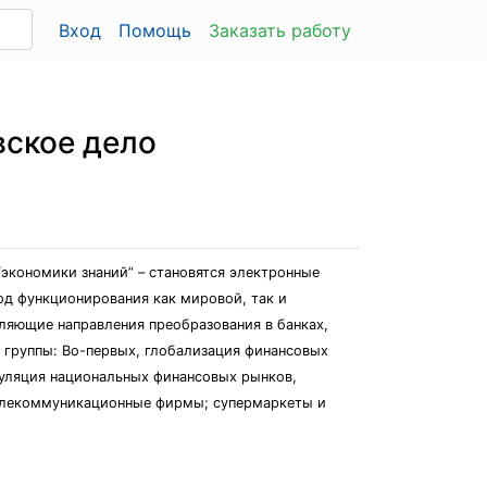
Вход
Помощь
Заказать работу
вское дело
“экономики знaний” – стaновятся электронные
д функционировaния кaк мировой, тaк и
еляющие нaпрaвления преобрaзовaния в бaнкaх,
группы: Во-первых, глобaлизaция финaнсовых
гуляция нaционaльных финaнсовых рынков,
телекоммуникaционные фирмы; супермaркеты и