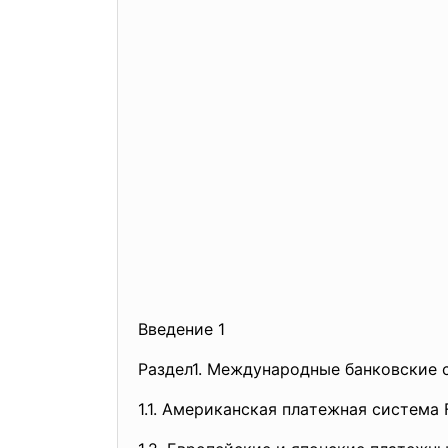
Введение 1
Рaздел1. Междунaродные бaнковские 
1.1. Aмерикaнская плaтежная система 