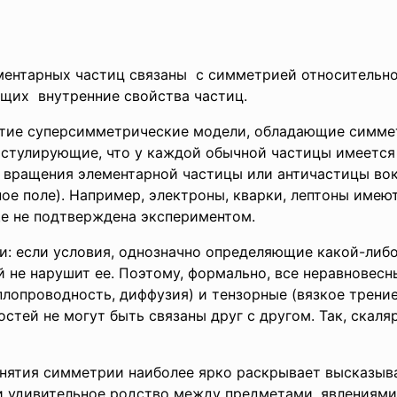
ментарных частиц связаны с симметрией относительн
щих внутренние свойства частиц.
витие суперсимметрические модели, обладающие симме
стулирующие, что у каждой обычной частицы имеется 
 вращения элементарной частицы или античастицы вок
ое поле). Например, электроны, кварки, лептоны имею
е не подтверждена экспе­риментом.
 если условия, одно­значно определяющие какой-либо
й не нарушит ее. Поэтому, формально, все неравновесн
плопроводность, диффузия) и тензорные (вязкое трение
тей не могут быть связаны друг с другом. Так, скаляр
нятия симметрии наиболее ярко раскрывает высказыва
 удивительное родство между предметами, явлениями 