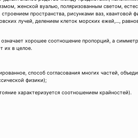
змом, женской вуа­лью, поляризованным светом, естес
 строением про­странства, рисунками ваз, квантовой физ
вских лучей, де­лением клеток морских ежей,..., равн
означает хорошее со­отношение пропорций, а симметри
т их в целое.
рованное, способ со­гласования многих частей, объед
сической физики);
стояние характеризу­ется соотношением крайностей).