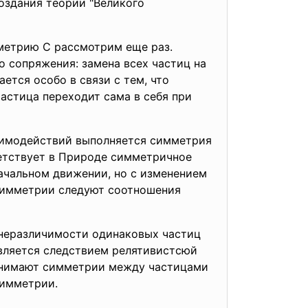
здания теории "Великого
мметрию С рассмотрим еще раз.
 сопряжения: замена всех частиц на
тся особо в связи с тем, что
астица переходит сама в себя при
заимодействий выполняется симметрия
етствует в Природе симметричное
начальном движении, но с изменением
-симметрии следуют соотношения
 неразличимости одинаковых частиц
 является следствием релятивистсюй
понимают симметрии между частицами
симметрии.