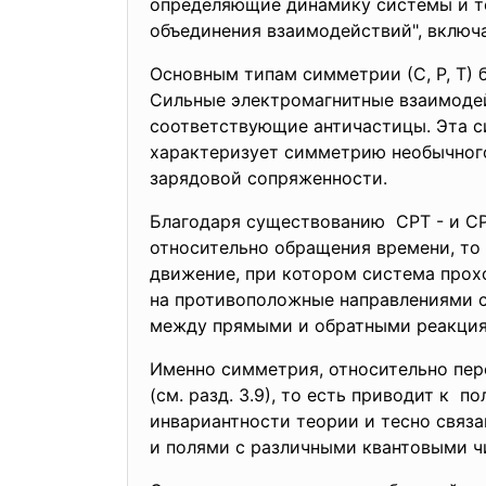
определяющие динамику системы и т
объединения взаимодействий", включа
Основным типам симметрии (С, Р, Т) 
Сильные электромагнитные взаимодей
соответствующие античастицы. Эта си
характеризует симметрию необычного
зарядовой сопряженности.
Благодаря существованию СРТ - и СР
относительно обращения времени, то
движение, при котором система прохо
на противоположные направлениями с
между прямыми и обратными реакция
Именно симметрия, относительно пер
(см. разд. 3.9), то есть приводит к
инвариантности теории и тесно свя
и полями с различными квантовыми ч