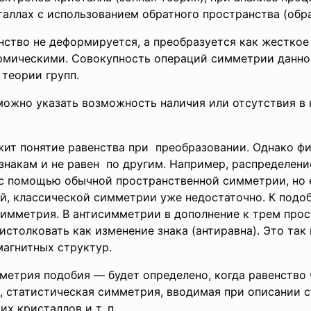
аллах с использованием обратного пространства (обрат
ство не деформируется, а преобразуется как жесткое 
рмическими. Совокупность операций симметрии данног
теории групп.
можно указать возможность наличия или отсутствия в 
ит понятие равенства при преобразовании. Однако фи
знакам и не равен по другим. Например, распределени
 с помощью обычной
пространственной симметрии, но 
ой, классической симметрии уже недостаточно. К под
симметрия. В антисимметрии в дополнение к трем пр
 истолковать как изменение знака (антиравна). Это та
магнитных структур.
трия подобия — бу­дет определено, когда равенство 
, статисти­ческая симметрия, вводимая при описании
х кристаллов и т. п.