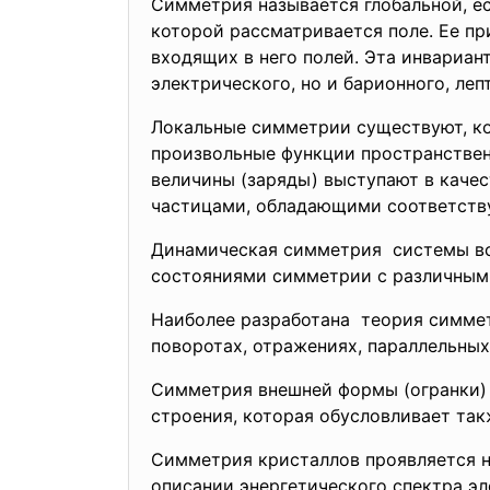
Симметрия называется глобальной, ес
которой рассматривается поле. Ее п
входящих в него полей. Эта инвариан
электрического, но и барионного, лепт
Локальные симметрии существуют, ко
произвольные функции пространствен
величины (заряды) выступают в каче
частицами, обладающими соответст
Динамическая симметрия системы во
состояниями симметрии с различным
Наиболее разработана теория симмет
поворотах, отражениях, параллельн
Симметрия внешней формы (огранки) 
строения, которая обусловливает та
Симметрия кристаллов проявляется не
описании энергетического спектра эл