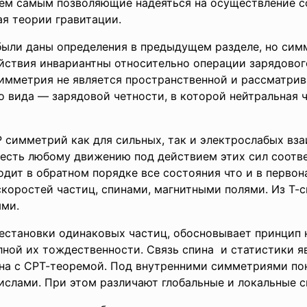
ем самым позволяющие надеяться на осуществление со
я теории гравитации.
были даны определе­ния в предыдущем разделе, но си
ствия инвариантны относительно операции зарядового
мметрия не является пространственной и рассматривае
 вида — зарядовой четности, в которой нейтральная ч
 симметрий как для сильных, так и электрослабых в
 есть любому движению под действием этих сил соотв
дит в обратном порядке все состояния что и в перво
коростей частиц, спинами, магнитными полями. Из Т
ми.
естановки одинаковых частиц, обосновывает принцип
 полной их тождественности. Связь спина и статистики
зана с СРТ-теоремой. Под внутренними симметриями 
ислами. При этом различают глобальные и локальные 