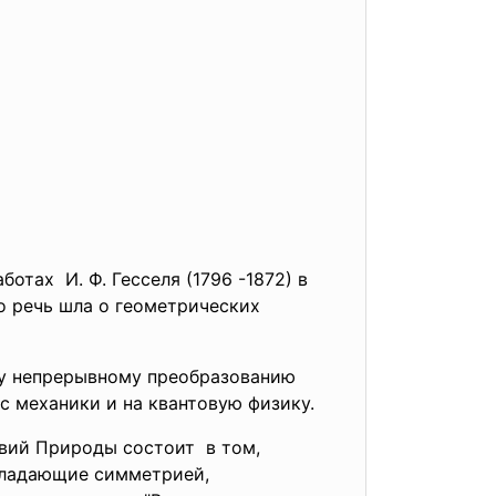
тах И. Ф. Гесселя (1796 -1872) в
льно речь шла о геометрических
му непрерывному преобразованию
 механики и на квантовую физику.
вий Природы состоит в том,
бладающие симметрией,