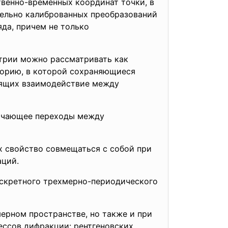
твенно-временных координат точки, в
тельно калиброванных преобразований
яда, причем не только
трии можно рассматривать как
еорию, в которой сохраняющиеся
сящих взаимодействие между
лючающее переходы между
х свойство совмещаться с собой при
пераций.
искретного трехмерно-периодического
ерном пространстве, но также и при
цессов дифракции: рентгеновских