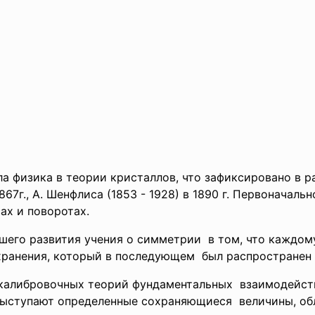
физика в теории кристаллов, что зафиксировано в рабо
в 1867г., А. Шенфлиса (1853 - 1928) в 1890 г. Первонача
х и по­воротах.
шего развития учения о симметрии в том, что каждо
ранения, который в последующем был распространен с
 калибровочных теорий фундаментальных взаимодейст
выступают определенные сохраняющиеся величины, о