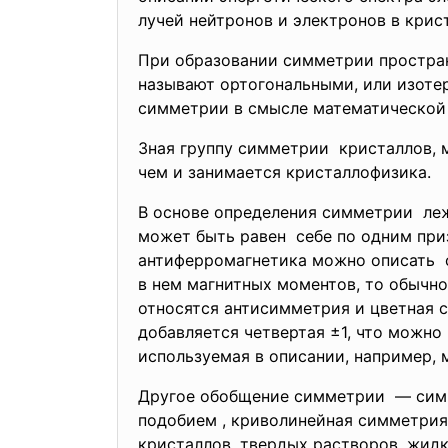
лучей нейтронов и электронов в крист
При образовании симметрии простран
называют ортогональными, или изоте
симметрии в смысле математической 
Зная группу симметрии кристаллов, 
чем и занимается кристаллофизика.
В основе определения симметрии леж
может быть равен себе по одним при
антиферромагнетика можно описать
в нем магнитных моментов, то обычн
относятся антисимметрия и цветная 
добавляется четвертая ±1, что можно
используемая в описании, например, 
Другое обобщение симметрии — симме
подобием , криволинейная симметрия
кристаллов, твердых растворов, жидки