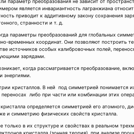
ли параметр преобразования не зависит от пространс
римером является инвариантность лагранжиана относи
тность приводит к аддитивному закону сохранения зар
онного, странности и т. д.
гда параметры преобразований для глобальных симме
но-временных координат. Они позволяют построить т
стве источников особых калибровочных полей, перено
вующими зарядами.
зникает, когда рассматривается преобразование, вк
и энергиями.
рии кристаллов. В ней под симметрией понимается и
ых переносах либо при части или комбинации этих о
кристалла определяется симметрией его атомного, д
кже и симметрию физических свойств кристалла.
 только в их структуре и свойствах в реальном трехм
ектронов кристалла (зонная теория), при анализе про