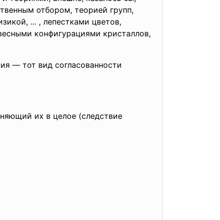
твенным отбором, теорией групп,
икой, ... , лепестками цветов,
овесными конфигурация­ми кристаллов,
я — тот вид согласованнос­ти
иняющий их в целое (следствие