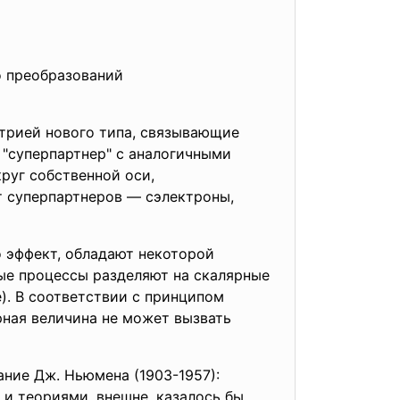
о преобразований
трией нового типа, связывающие
"суперпартнер" с аналогичными
руг собственной оси,
т суперпартнеров — сэлектроны,
 эффект, обладают некоторой
ые процессы разделяют на скаляр­ные
). В соответствии с принци­пом
ная величина не может выз­вать
ние Дж. Ньюмена (1903-1957):
и теориями, внешне, казалось бы,