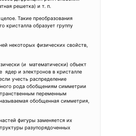
ная решетка) и т. п.
целое. Такие преобразования
о кристалла образует группу
ней некоторых физических свойств,
зически (и математически) объект
е ядер и электронов в кристалле
если учесть распределение
обного рода обобщениям симметрии
остранственным переменным
к называемая обобщенная симметрия,
частей фигуры заменяется их
 структуры разупорядоченных