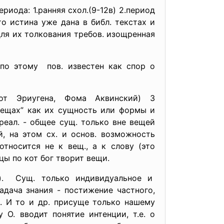
риода: 1.ранняя схол.(9-12в) 2.период
то истина уже дана в библ. текстах и
для их толкования требов. изощренная
по этому пов. известен как спор о
от Эриугена, Фома Аквинский) 3
 вещах” как их сущность или формы и
 реал. - общее сущ. только вне вещей
, на этом сх. и основ. возможность
тносится не к вещ., а к слову (это
цы по кот бог творит вещи.
н). Сущ. только индивидуальное и
дача знания - постижение частного,
. И то и др. присуще только нашему
О. вводит понятие интенции, т.е. о