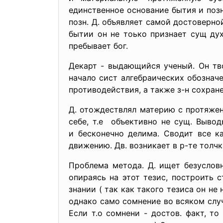
единственное основание бытия и позн
позн. Д. объявляет самой достоверно
бытии он не тоько признает сущ ду
пребывает бог.
Декарт - выдающийся ученый. Он тво
начало сист алгебраических обозначе
противодействия, а также з-н сохране
Д. отождествлял материю с протяжен
себе, т.е объективно не сущ. Вывод
и бесконечно делима. Сводит все ка
движению. Дв. возникает в р-те толчка
Проблема метода. Д. ищет безуслов
опираясь на этот тезис, построить 
знании ( так как такого тезиса он не
однако само сомнение во всяком слу
Если т.о сомнени - достов. факт, т