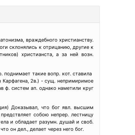
латонизма, враждебного христианству.
оги склонялись к отрицанию, другие к
ников) христианста, а за ней возн.
. поднимает такие вопр. кот. ставила
з Карфагена, 2в.) - сущ. непримиримое
в ф. систем ап. однако наметили круг
дия) Доказывал, что бог явл. высшим
предствляет собою непрер. лестницу
ела и обладает разумн. душай и своб.
то он дел., делает через него бог.