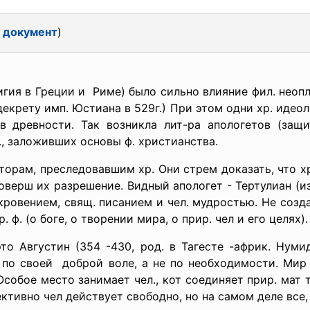
 документ
)
лигия в Греции и Риме) было сильно влияние фил. неоп
декрету имп. Юстиана в 529г.) При этом одни хр. идеол
в древности. Так возникла лит-ра апологетов (защит
т., заложивших основы ф. христианства.
торам, преследовавшим хр. Они стрем доказать, что хр
 оверш их разрешение. Видный апологет - Тертулиан (и
кровением, свящ. писанием и чел. мудростью. Не созда
 ф. (о боге, о творении мира, о прир. чел и его целях).
это Августин (354 -430, род. в Тагесте -африк. Нуми
 по своей доброй воле, а не по необходимости. Мир 
собое место занимает чел., кот соединяет прир. мат т
тивно чел действует свободно, но на самом деле все, ч