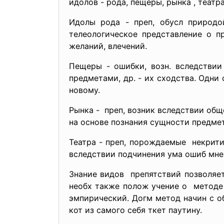
идолов - рода, пещеры, рынка , театра
Идолы рода - преп, обусл природо
телеологическое представление о п
желаний, влечений.
Пещеры - ошибки, возн. вследствии
предметами, др. - их сходства. Одни
новому.
Рынка - преп, возник вследствии общ
на основе познания сущности предмета
Театра - преп, порождаемые некрит
вследствии подчинения ума ошиб мне
Знание видов препятствий позволяет
необх также полож учение о методе 
эмпирический. Догм метод начин с о
кот из самого себя ткет паутину.