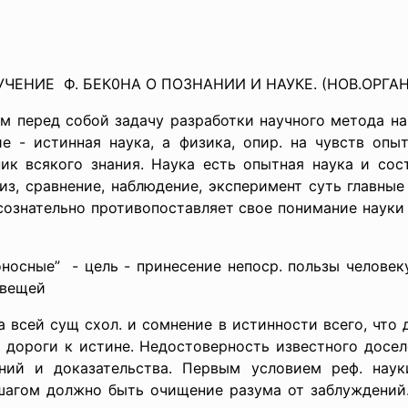
 УЧЕНИЕ Ф. БЕК0НА О ПОЗНАНИИ И НАУКЕ. (НОВ.ОРГА
м перед собой задачу разработки научного метода на
ние - истинная наука, а физика, опир. на чувств опы
ик всякого знания. Наука есть опытная наука и сос
з, сравнение, наблюдение, эксперимент суть главные
 сознательно противопоставляет свое понимание науки
доносные” - цель - принесение непоср. пользы человек
 вещей
 всей сущ схол. и сомнение в истинности всего, что
 дороги к истине. Недостоверность известного досел
ний и доказательства. Первым условием реф. наук
агом должно быть очищение разума от заблуждений. Б