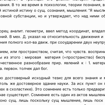
ания. В то же время в психологии, теории познания, в 
й истиной истину о сущ. сознания, мышления: “Я мыслю
ховной субстанции, но и утверждает, что над ними о
рец аналит. геометри, ввел метод координат, владе
ний. В мех. Д. указал на относительность движения и
ния полного кол-ва движ. при сооударении двух неупру
ием, или пространством, считая, что чувств. воспри
ы из этого : мировая материя (=пространство) бесп
чественное разнообразие прир. явлений к : 1. матер
. первон. толчек дал бог.
но достоверный исходный тезис для всего знания и 
столь же достоверное здание науки. За исх пункт о
 нах в схоластике). Это сомнение есть только предвар
чае существует. Сомнение есть один из актов мышлени
о оно сущ. лишь поскольку сущ мышление, лишь поск