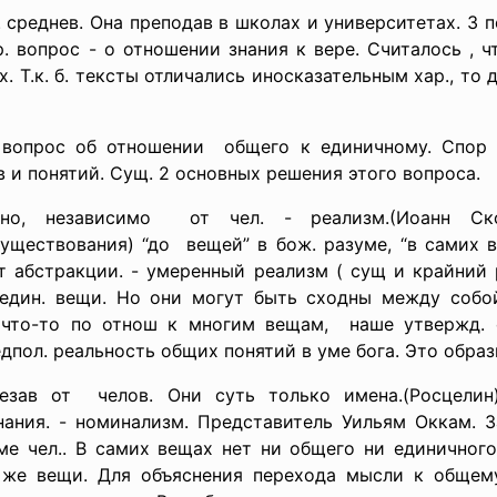
. среднев. Она преподав в школах и университетах. 3 пе
тр. вопрос - о отношении знания к вере. Считалось , ч
. Т.к. б. тексты отличались иносказательным хар., то 
 вопрос об отношении общего к единичному. Спор 
в и понятий. Сущ. 2 основных решения этого вопроса.
льно, независимо от чел. - реализм.(Иоанн Ск
существования) “до вещей” в бож. разуме, “в самих
-т абстракции. - умеренный реализм ( сущ и крайний
о един. вещи. Но они могут быть сходны между собой
что-то по отнош к многим вещам, наше утвержд. о
дпол. реальность общих понятий в уме бога. Это образ
незав от челов. Они суть только имена.(
Росцели
ания. - номинализм. Представитель Уильям Оккам. За
ме чел.. В самих вещах нет ни общего ни единичного
же вещи. Для объяснения перехода мысли к общему 