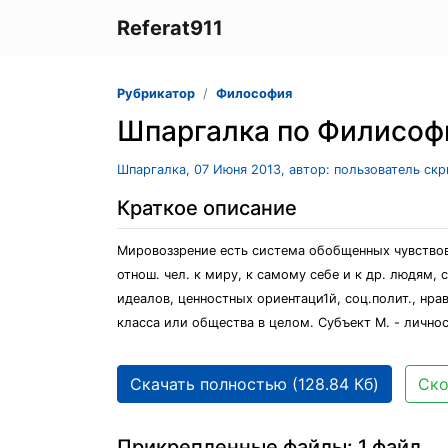
Referat911
Рубрикатор
Философия
Шпаргалка по Филисоф
Шпаргалка, 07 Июня 2013, автор: пользователь ск
Краткое описание
Мировоззрение есть система обобщенных чувствов
отнош. чел. к миру, к самому себе и к др. людям,
идеалов, ценностных ориентаци1й, соц.полит., нра
класса или общества в целом. Субъект М. - личнос
Скачать полностью (128.84 Кб)
Ско
Прикрепленные файлы: 1 файл