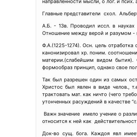
направленности мысли, о лог. и псих.
Главные представители схол. Альбер
А.Б. - 13в. Проводил иссл. в науках
Отношение между верой и разумом - н
Ф.А.(1225-1274). Осн. цель отработк
канонизировал хр. поним. соотношени
материи.(слабейшим видом бытия).
формообраз принцип, однако свое пол
Так был разрешен один из самых ос
Христос был явлен в виде челов., т
трактовать мат. как ничто (чего тре
утонченных расуждений в качестве “с
Важн значение имело учение о разл
относится к ней как действительнос
Док-во сущ. бога. Каждоя явл име