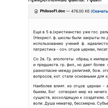
Philosof1.doc
— 476.00 Кб (
Скачать
Еще в 5 в.(христианство уже гос. ре
(Нехрист. ф. школы были закрыты по 
использованию учений ф. идеалисто
патристика - соч. отцов церкви, писа
Со 2в. Гр. апологеты обращ к импера
и предшеств. гр. фил., но дает более
разногласие между религией, бож. от
вопросов, кот. стали основными для хр.
Наиболее влият. из отцов церкви - 
быием, Бог сотворил мир из ничего
существ, восхолдящую к создателю. О
воли. Душа нематер, бессмерна. Субъек