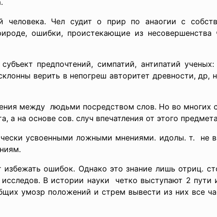
.
й человека. Чел судит о прир по анаогии с собст
рироде, ошибки, проистекающие из несовершенства 
 субъект предпочтений, симпатий, антипатий ученых
 склонны верить в непогреш авторитет древности, др, 
ения между людьми посредством слов. Но во многих с
, а на основе сов. случ впечатления от этого предмета
ически усвоенными ложными мнениями. идолы. т. не 
ниям.
 избежать ошибок. Однако это знание лишь отриц. сто
исследов. В истории науки четко выступают 2 пути 
бщих умозр положений и стрем вывести из них все час