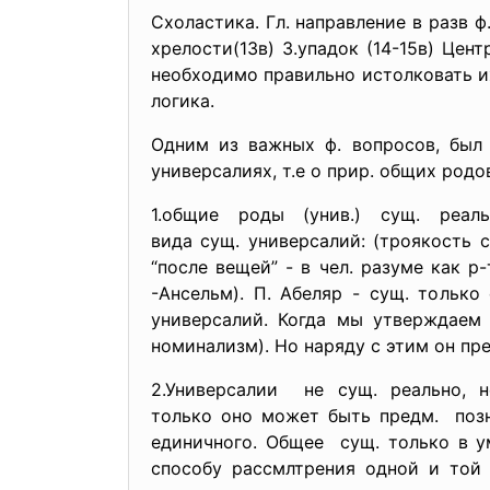
Схоластика. Гл. направление в разв ф
хрелости(13в) 3.упадок (14-15в) Цен
необходимо правильно истолковать их
логика.
Одним из важных ф. вопросов, был
универсалиях, т.е о прир. общих родо
1.общие роды (унив.) сущ. реа
вида сущ. универсалий: (троякость 
“после вещей” - в чел. разуме как р
-Ансельм). П. Абеляр - сущ. тольк
универсалий. Когда мы утверждаем 
номинализм). Но наряду с этим он пре
2.Универсалии не сущ. реально, 
только оно может быть предм. позн
единичного. Общее сущ. только в у
способу рассмлтрения одной и той 