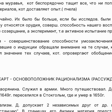
а муравья,
кот беспорядочно тащит все, что ни поп
риалов, кот доставляет опыт.( пчела)
чайно. Их было бы больше, если бы исследов. был
ему относятся орудия, соверш. способность нашего восп
 созерцание, а эксперимент, т.е активное испытание п
я - совершенствование способности умозаключения
исавшие о индукции обращали внимание на те случаи,
л значение тех случаев, кот. опровергают обобщение
ЕКАРТ - ОСНОВОПОЛОЖНИК РАЦИОНАЛИЗМА (РАССУЖД
ворянина. Служил в армии. Много путешествовал. 
649г. переселился в Стокгольм, где и умер в 1650г.
уализм. Д. допускает 2 независимых друг от др. 
станцию”. В границах его физики материя предста