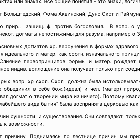
 актах или знаках. Все общие понятия - это знаки, лог
т Больштедский, Фома Аквинский, Дунс Скот и Раймун
 о прир., защищ. ф. против богословия. В вопр. о у
екот. догматы непостижимы для разума, например о 3 
а основных догматов хр. вероучения в формах здравого
я идеального и матер. как соотн. изначального прин
 Слияние первопринципов формы и матер. рождает м
ное индив. воплощение она получает только при соедин
трых вопр. хр схол. Схол должна была истолковывать
.е объединил в себе бож.(идеал) и чел. (матер) прир
бовал догмат о творении мира из ничего). Поэтому квал
лабейшего вида бытия” была воспринята церковью как 
ичии
сущности и существования. Они
совпадают тольк
ть к
возможности.
ет причину. Поднимаясь по лестнице причин мы при