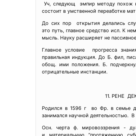
Уч, следующ эмпир методу похож н
состоит в умственной переаботке мате
До сих пор открытия делались слу
это путь, главное средство исл. К н
мысль. Науку расширяет не пассивное
Главное условие прогресса знани
правильная индукция. До Б. фил, п
обощ. ими положения. Б. подчеркну
отрицательные инстанции.
11. РЕНЕ Д
Родился в 1596 г во Фр. в семье д
занимался научной деятельностью. В 1
Осн. черта ф. мировоззрения - д
и материальную “протяженную суб