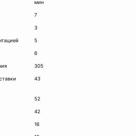
мин
7
3
нтацией
5
6
ния
305
ставки
43
52
42
16