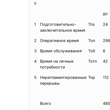
п
до
1
Подготовительно-
Тпз
24
заключительное время
2
Оперативное время
Топ
29
3
Время обслуживания
Тоб
6
4
Время на личные
Тотл
42
потребности
5
Нерегламентированные
Тнр
112
перерывы
Всего
48