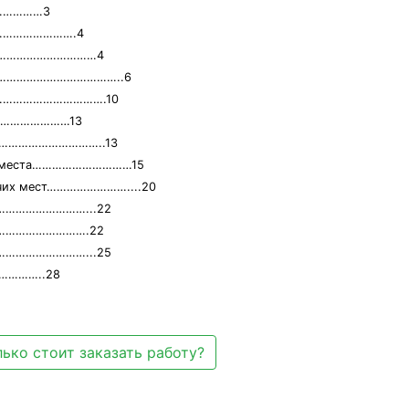
……………3
……………………….4
…………………………………4
ание………………………………..6
…………………………………….10
……………………13
…………………………………..13
его места…………………………15
очих мест……………………....20
…………………………...22
…………………………….22
…………………………...25
………..28
ько стоит заказать работу?