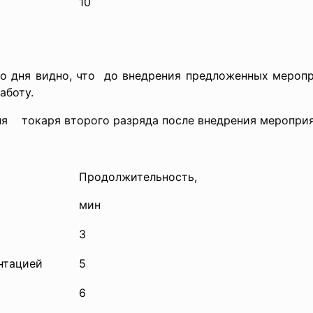
10
о дня видно, что до внедрения предложенных меропр
ативную работу.
ня токаря второго разряда после внедрения меропри
Продолжительность,
мин
3
нтацией
5
6