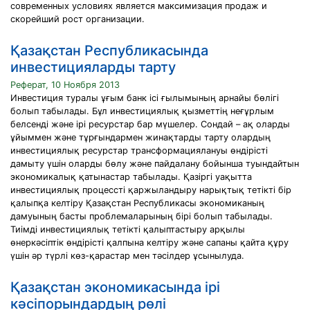
современных условиях является максимизация продаж и
скорейший рост организации.
Қазақстан Республикасында
инвестицияларды тарту
Реферат, 10 Ноября 2013
Инвестиция туралы ұғым банк ісі ғылымының арнайы бөлігі
болып табылады. Бұл инвестициялық қызметтің неғұрлым
белсенді және ірі ресурстар бар мүшелер. Сондай – ақ оларды
ұйыммен және тұрғындармен жинақтарды тарту олардың
инвестициялық ресурстар трансформациялануы өндірісті
дамыту үшін оларды бөлу және пайдалану бойынша туындайтын
экономикалық қатынастар табылады. Қазіргі уақытта
инвестициялық процессті қаржыландыру нарықтық тетікті бір
қалыпқа келтіру Қазақстан Республикасы экономиканың
дамуының басты проблемаларының бірі болып табылады.
Тиімді инвестициялық тетікті қалыптастыру арқылы
өнеркәсіптік өндірісті қалпына келтіру және сапаны қайта құру
үшін әр түрлі көз-қарастар мен тәсілдер ұсынылуда.
Қазақстан экономикасында ірі
кәсіпорындардың рөлі