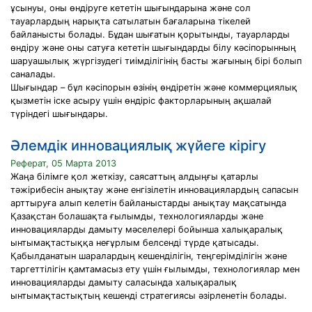
ұсынуы, оны өндіруге кететін шығындарына және сол
тауарлардың нарықта сатылатын бағаларына тікелей
байланысты болады. Бұдан шығатын қорытынды, тауарларды
өндіру және оны сатуға кететін шығындарды білу кәсіпорынның
шаруашылық жүргізудегі тиімділігінің басты жағының бірі болып
саналады.
Шығындар – бұл кәсіпорын өзінің өндіретін және коммерциялық
қызметін іске асыру үшін өндіріс факторларының ақшалай
түріндегі шығындары.
Әлемдік инновациялық жүйеге кірігу
Реферат, 05 Марта 2013
Жаңа білімге қол жеткізу, саясаттың алдыңғы қатарлы
тәжірибесін анықтау және енгізілетін инновациялардың сапасын
арттыруға алып келетін байланыстарды анықтау мақсатында
Қазақстан болашақта ғылымды, технологияларды және
инновацияларды дамыту мәселелері бойынша халықаралық
ынтымақтастыққа неғұрлым белсенді түрде қатысады.
Қабылданатын шаралардың кешенділігін, теңгерімділігін және
таргеттілігін қамтамасыз ету үшін ғылымды, технологиялар мен
инновацияларды дамыту саласында халықаралық
ынтымақтастықтың кешенді стратегиясы әзірленетін болады.