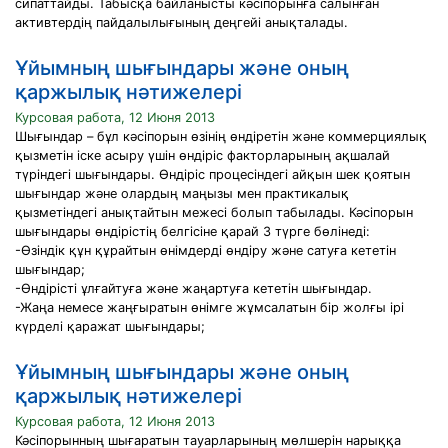
сипаттайды. Табысқа байланысты кәсіпорынға салынған
активтердің пайдалылығының деңгейі анықталады.
Ұйымның шығындары және оның
қаржылық нәтижелері
Курсовая работа, 12 Июня 2013
Шығындар – бұл кәсіпорын өзінің өндіретін және коммерциялық
қызметін іске асыру үшін өндіріс факторларының ақшалай
түріндегі шығындары. Өндіріс процесіндегі айқын шек қоятын
шығындар және олардың маңызы мен практикалық
қызметіндегі анықтайтын межесі болып табылады. Кәсіпорын
шығындары өндірістің белгісіне қарай 3 түрге бөлінеді:
-Өзіндік құн құрайтын өнімдерді өндіру және сатуға кететін
шығындар;
-Өндірісті ұлғайтуға және жаңартуға кететін шығындар.
-Жаңа немесе жаңғыратын өнімге жұмсалатын бір жолғы ірі
күрделі қаражат шығындары;
Ұйымның шығындары және оның
қаржылық нәтижелері
Курсовая работа, 12 Июня 2013
Кәсіпорынның шығаратын тауарларының мөлшерін нарыққа