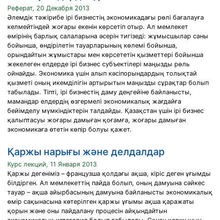
Реферат, 20 Декабря 2013
Әлемдік тәжірибе ірі бизнестің экономикадағы рөлі бағалауға
келмейтіндей жоғары екенін көрсетіп отыр. Ал мемлекет
өмірінің барлық салаларына әсерін тигізеді: жұмысшылар саны
бойынша, өндірілетін тауарларының көлемі бойынша,
орындайтын жұмыстары мен көрсететін қызметтері бойынша
жекелеген елдерде ірі бизнес субъектілері маңызды рөль
ойнайды. Экономика үшін алып кәсіпорындардың толықтай
қызметі оның икемділігін артырытын маңызды сұрақтар болып
табылады. Тіпті, ірі бизнестің даму деңгейіне байланысты,
мамандар елдердің өзгермелі экономикалық жағдайға
бейімделу мүмкіндіктерін талдайды. Қазақстан үшін ірі бизнес
қалыптасуы жоғары дамыған қоғамға, жоғары дамыған
экономикаға өтетін көпір болуы қажет.
Қаржы нарығы және делдалдар
Курс лекций, 11 Января 2013
Қаржы дегеніміз – французша қолдағы ақша, кіріс деген ұғымды
білдірген. Ал мемлекеттің пайда болып, оның дамуына сәйкес
тауар – ақша айырбасының дамуына байланысты экономикалық
өмір сақынасына көтерілген қаржы ұғымы ақша қаражаты
қорын және оны пайдалану процесін айқындайтын