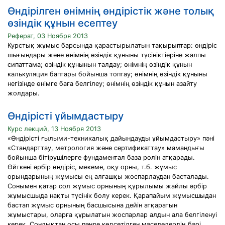
Өндірілген өнімнің өндірістік және толық
өзіндік құнын есептеу
Реферат, 03 Ноября 2013
Курстық жұмыс барсында қарастырылатын тақырыптар: өндіріс
шығындары және өнімнің өзіндік құныны түсініктіеріне жалпы
сипаттама; өзіндік құнынын талдау; өнімнің өзіндік құнын
калькуляция баптары бойынша топтау; өнімнің өзіндік құныны
негізінде өнімге баға белгілеу; өнімнің өзіндік құнын азайту
жолдары.
Өндірісті ұйымдастыру
Курс лекций, 13 Ноября 2013
«Өндірісті ғылыми-техникалық дайындауды ұйымдастыру» пәні
«Стандарттау, метрология және сертификаттау» мамандығы
бойынша бітірушілерге фундаментал база ролін атқарады.
Өйткені әрбір өндіріс, мекеме, оқу орны, т.б. жұмыс
орындарының жұмысы ең алғашқы жоспарлаудан басталады.
Сонымен қатар сол жұмыс орнының құрылымы жайлы әрбір
жұмысшыда нақты түсінік болу керек. Қарапайым жұмысшыдан
бастап жұмыс орнының басшысына дейін атқаратын
жұмыстары, оларға құрылатын жоспарлар алдын ала белгіленуі
керек. Сондықтан осы пәнде көрсетілген мәселелердің бәрі