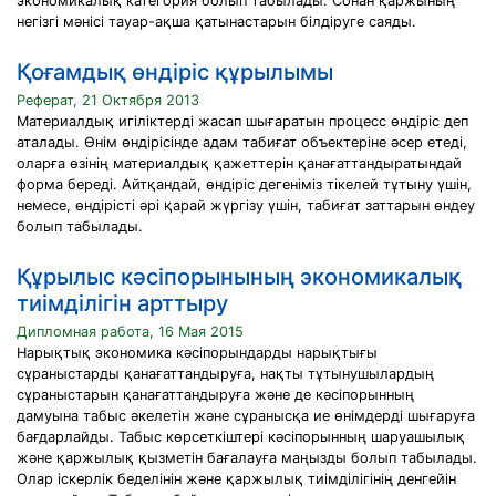
экономикалық категория болып табылады. Сонан қаржының
негізгі мәнісі тауар-ақша қатынастарын білдіруге саяды.
Қоғамдық өндіріс құрылымы
Реферат, 21 Октября 2013
Материалдық игіліктерді жасап шығаратын процесс өндіріс деп
аталады. Өнім өндірісінде адам табиғат объектеріне әсер етеді,
оларға өзінің материалдық қажеттерін қанағаттандыратындай
форма береді. Айтқандай, өндіріс дегеніміз тікелей тұтыну үшін,
немесе, өндірісті әрі қарай жүргізу үшін, табиғат заттарын өндеу
болып табылады.
Құрылыс кәсіпорынының экономикалық
тиімділігін арттыру
Дипломная работа, 16 Мая 2015
Нарықтық экономика кәсіпорындарды нарықтығы
сұраныстарды қанағаттандыруға, нақты тұтынушылардың
сұраныстарын қанағаттандыруға және де кәсіпорынның
дамуына табыс әкелетін және сұранысқа ие өнімдерді шығаруға
бағдарлайды. Табыс көрсеткіштері кәсіпорынның шаруашылық
және қаржылық қызметін бағалауға маңызды болып табылады.
Олар іскерлік беделінін және қаржылық тиімділігінің денгейін