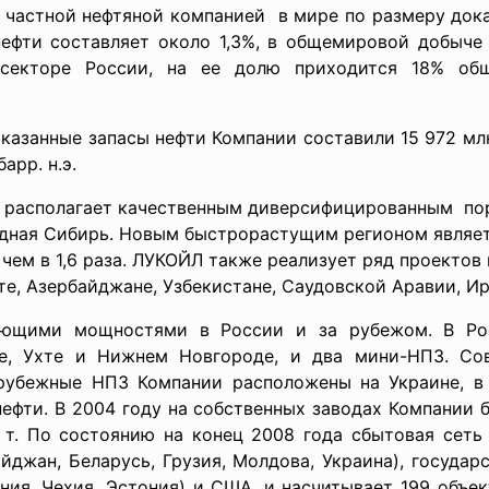
 частной нефтяной компанией в мире по размеру дока
фти составляет около 1,3%, в общемировой добыче н
 секторе России, на ее долю приходится 18% об
казанные запасы нефти Компании составили 15 972 млн 
арр. н.э.
Л располагает качественным диверсифицированным по
дная Сибирь. Новым быстрорастущим регионом являетс
чем в 1,6 раза. ЛУКОЙЛ также реализует ряд проектов 
те, Азербайджане, Узбекистане, Саудовской Аравии, Ир
ающими мощностями в России и за рубежом. В Ро
де, Ухте и Нижнем Новгороде, и два мини-НПЗ. Со
Зарубежные НПЗ Компании расположены на Украине, в
нефти. В 2004 году на собственных заводах Компании б
 т. По состоянию на конец 2008 года сбытовая сеть
джан, Беларусь, Грузия, Молдова, Украина), государс
ния, Чехия, Эстония) и США, и насчитывает 199 объе