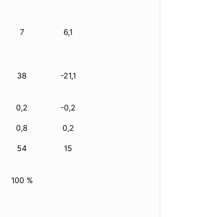
7
6,1
38
-21,1
0,2
-0,2
0,8
0,2
54
15
100 %