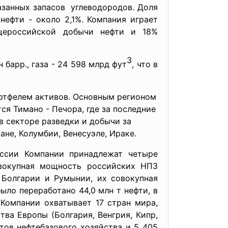
занных запасов углеводородов. Доля
ефти - около 2,1%. Компания играет
щероссийской добычи нефти и 18%
3
барр., газа - 24 598 млрд фут
, что в
ртфелем активов. Основным регионом
я Тимано - Печора, где за последние
в секторе разведки и добычи за
ане, Колумбии, Венесуэле, Ираке.
ссии Компании принадлежат четыре
вокупная мощность российских НПЗ
 Болгарии и Румынии, их совокупная
ыло переработано 44,0 млн т нефти, в
 Компании охватывает 17 стран мира,
тва Европы (Болгария, Венгрия, Кипр,
ктов нефтебазового хозяйства и 5 405