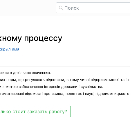
жному процессу
 скрыл имя
ися в декількох значеннях.
них норм, що регулюють відносини, в тому числі підприємницькі та інш
з метою забезпечення інтересів держави і суспільства.
стематизовані відомості про явища, поняттях і науці підприємницького
лько стоит заказать работу?