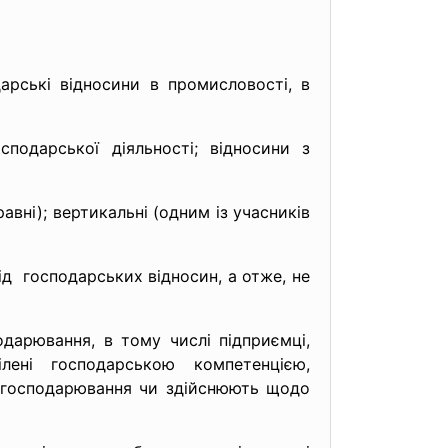
арські відносини в промисловості, в
подарської діяльності; відносини з
вні); вертикальні (одним із учасників
ід господарських відносин, а отже, не
одарювання, в тому числі підприємці,
ені господарською компетенцією,
ів господарювання чи здійснюють щодо