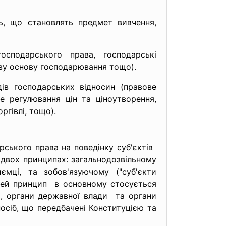
ь, що становлять предмет вивчення,
сподарського права, господарські
ву основу господарювання тощо).
ів господарських відносин (правове
е регулювання цін та ціноутворення,
ргівлі, тощо).
ського права на поведінку суб'єктів
двох принципах: загальнодозвільному
ємці, та зобов'язуючому ("суб'єкти
 Цей принцип в основному стосується
и, органи державної влади та органи
осіб, що передбачені Конституцією та