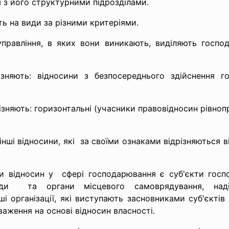
 з його структурними підрозділами.
ь на види за різними критеріями.
равління, в яких вони виникають, виділяють господ
зняють: відносини з безпосереднього здійснення гос
няють: горизонтальні (учасники правовідносин рівнопра
нші відносини, які за своїми ознаками відрізняються в
ми відносин у сфері господарювання є суб'єкти госп
ади та органи місцевого самоврядування, наділ
ші організації, які виступають засновниками суб'єкт
важення на основі відносин власності.