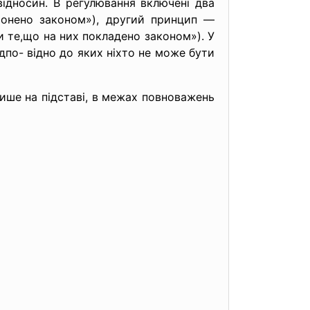
відносин. В регулювання включені два
ронено законом»), другий принцип —
и те,що на них покладено законом»). У
ідпо- відно до яких ніхто не може бути
лише на підставі, в межах повноважень