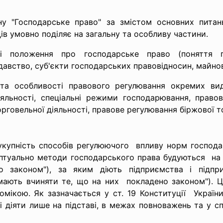
у "Господарське право" за змістом основних питан
ців
умовно поділяє на загальну та особливу частини.
ні положення про господарське право (поняття го
давство, суб'єкти господарських правовідносин, майно
та особливості правового регулювання окремих вид
іяльності, спеціальні режими господарювання, правов
говельної діяльності, правове регулювання біржової то
укупність способів регулюючого впливу норм господар
птуально методи господарського права будуються на 
 законом"), за яким діють підприємства і підпри
 мають вчиняти те, що на них покладено законом").
омікою. Як зазначається у ст. 19 Конституції Україн
і діяти лише на підставі, в межах повноважень та у сп