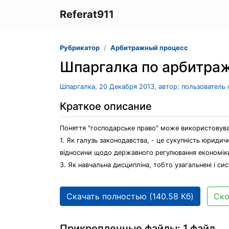
Referat911
Рубрикатор
Арбитражный процесс
Шпаргалка по арбитра
Шпаргалка, 20 Декабря 2013, автор: пользователь
Краткое описание
Поняття "господарське право" може використовуват
1. Як галузь законодавства, - це сукупність юридич
відносини щодо державного регулювання економіки 
3. Як навчальна дисципліна, тобто узагальнені і си
Скачать полностью (140.58 Кб)
Ско
Прикрепленные файлы: 1 файл