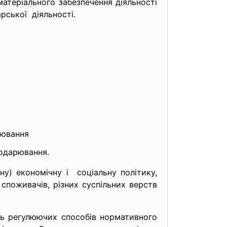
матеріального
забезпечення діяльності
арської діяльності.
рювання
подарювання.
ну) економічну і соціальну політику,
 споживачів, різних суспільних верств
ть регулюючих способів нормативного