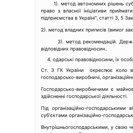
1). метод автономних рішень суб'єк
право з власної ініціативи приймати
підприємства в Україні", статті 3, 5 З
2). метод владних приписів (вимог зак
3). метод рекомендацій. Держава 
відповідних правовідносин..
одарські правовідносини, їх особ
Ст. 3 ГК України окреслює коло в
господарсько-виробничі, організаційн
Господарсько-виробничими є майнов
здійсненні господарської діяльності.
Під організаційно-господарськими 
суб'єктами організаційно-господарськ
Внутрішньогосподарськими, у свою че