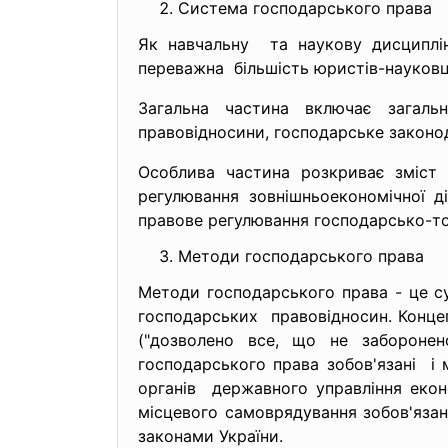
Система господарського права
Як навчальну та наукову дисциплін
переважна більшість юристів-науков
Загальна частина включає загаль
правовідносини, господарське законо
Особлива частина розкриває зміст 
регулювання зовнішньоекономічної д
правове регулювання господарсько-тор
Методи господарського права
Методи господарського права - це с
господарських правовідносин. Конце
("дозволено все, що не заборонено
господарського права зобов'язані і
органів державного управління екон
місцевого самоврядування зобов'язан
законами України.