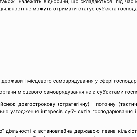
 також належать відносини, що складаються під час 
у діяльності не можуть отримати статус суб'єкта господ
 держави і місцевого самоврядування у сфері господа
органи місцевого самоврядування не є суб’єктами гос
снює довгострокову (стратегічну) і поточну (тактич
не узгодження інтересів суб’- єктів господарювання і
ї діяльності є встановле8на державою певна кількіс