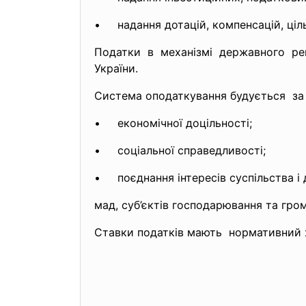
• надання дотацій, компенсацій, ціль
Податки в механізмі державного ре
України.
Система оподаткування будується за
• економічної доцільності;
• соціальної справедливості;
• поєднання інтересів суспільства і 
мад, суб’єктів господарювання та гро
Ставки податків мають нормативний х