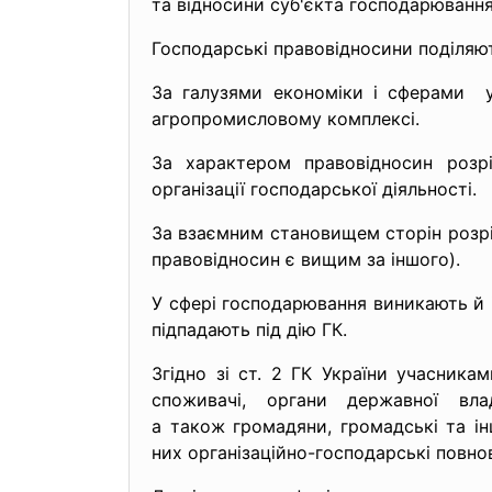
та відносини суб'єкта господарювання
Господарські правовідносини поділяют
За галузями економіки і сферами уп
агропромисловому комплексі.
За характером правовідносин розрі
організації господарської діяльності.
За взаємним становищем сторін розріз
правовідносин є вищим за іншого).
У сфері господарювання виникають й і
підпадають під дію ГК.
Згідно зі ст. 2 ГК України учасника
споживачі, органи державної вл
а також громадяни, громадські та ін
них організаційно-господарські повно