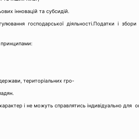
ових інновацій та субсидій.
гулювання господарської діяльності.Податки і збор
 принципами:
держави, територіальних гро-
мадян.
арактер і не можуть справлятись індивідуально для о