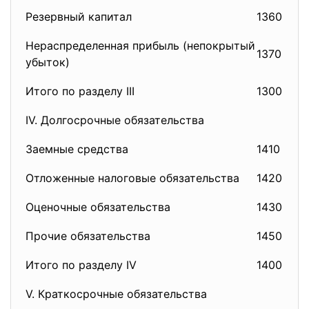
Резервный капитал
1360
43
Нераспределенная прибыль (непокрытый
1370
47
убыток)
Итого по разделу III
1300
49
IV. Долгосрочные обязательства
Заемные средства
1410
51
Отложенные налоговые обязательства
1420
51
Оценочные обязательства
1430
Прочие обязательства
1450
52
Итого по разделу IV
1400
59
V. Краткосрочные обязательства