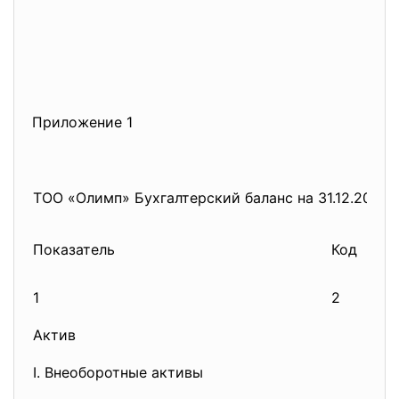
Приложение 1
ТОО «Олимп» Бухгалтерский баланс на 31.12.2014
Ко
Показатель
Код
ст
1
2
3
Актив
I. Внеоборотные активы