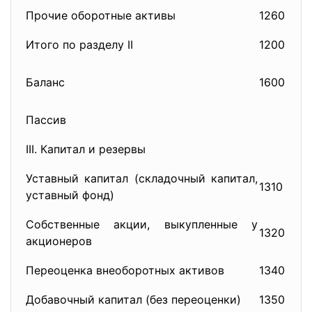
Прочие оборотные активы
1260
27
Итого по разделу II
1200
29
Баланс
1600
30
Пассив
III. Капитал и резервы
Уставный капитал (складочный капитал,
1310
41
уставный фонд)
Собственные акции, выкупленные у
1320
41
акционеров
Переоценка внеоборотных активов
1340
Добавочный капитал (без переоценки)
1350
42