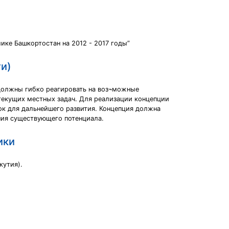
ке Башкортостан на 2012 - 2017 годы”
ти)
 должны гибко реагировать на воз¬можные
 текущих местных задач. Для реализации концепции
ок для дальнейшего развития. Концепция должна
ния существующего потенциала.
ики
кутия).