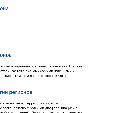
иона
ионов
носятся медицина и, конечно, экономика. И это не
о сталкивается с экономическими явлениями и
вление о том, чем является экономика в
тии регионов
 к управлению территориями, но и
е всего, связано с большой дифференциацией в
ваний (территорий). Причем к настоящему времени