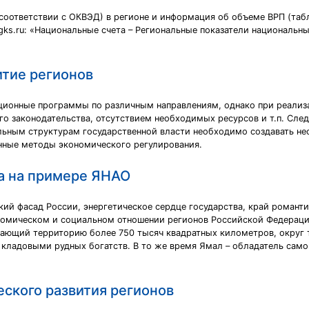
соответствии с ОКВЭД) в регионе и информация об объеме ВРП (та
ks.ru: «Национальные счета – Региональные показатели национальны
тие регионов
ционные программы по различным направлениям, однако при реализа
о законодательства, отсутствием необходимых ресурсов и т.п. След
льным структурам государственной власти необходимо создавать н
енные методы экономического регулирования.
а на примере ЯНАО
кий фасад России, энергетическое сердце государства, край романт
ономическом и социальном отношении регионов Российской Федераци
ающий территорию более 750 тысяч квадратных километров, округ та
 кладовыми рудных богатств. В то же время Ямал – обладатель сам
ского развития регионов