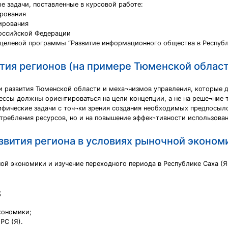
е задачи, поставленные в курсовой работе:
ирования
ирования
оссийской Федерации
целевой программы “Развитие информационного общества в Республи
тия регионов (на примере Тюменской облас
и развития Тюменской области и меха¬низмов управления, которые
ессы должны ориентироваться на цели концепции, а не на реше¬ние
ифические задачи с точ¬ки зрения создания необходимых предпосыл
отребления ресурсов, но и на повышение эффек¬тивности использова
звития региона в условиях рыночной эконом
й экономики и изучение переходного периода в Республике Саха (Я
;
кономики;
РС (Я).