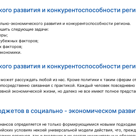
ого развития и конкурентоспособности рег
ьно-экономического развития и конкурентоспособности региона.
ешить следующие задачи:
оры;
арубежных факторов;
х факторов;
экономики.
ого развития и конкурентоспособности рег
 может рассуждать любой из нас. Кроме политики к таким сферам от
непосредственно связанная с практикой. Каждый человек повседневн
евной экономической жизни, но далеко не все имеют полное предста
юджетов в социально - экономическом разви
нансов определяется не только формирующимися новыми подходами
ийских условиях некоей универсальной модели действия, что, прежд
самих регионов, так и входящих в их состав муниципальных образо