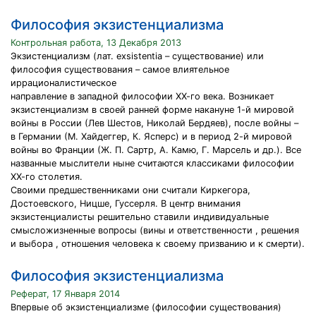
Философия экзистенциализма
Контрольная работа, 13 Декабря 2013
Экзистенциализм (лат. exsistentia – существование) или
философия существования – самое влиятельное
иррационалистическое
направление в западной философии ХХ-го века. Возникает
экзистенциализм в своей ранней форме накануне 1-й мировой
войны в России (Лев Шестов, Николай Бердяев), после войны –
в Германии (М. Хайдеггер, К. Ясперс) и в период 2-й мировой
войны во Франции (Ж. П. Сартр, А. Камю, Г. Марсель и др.). Все
названные мыслители ныне считаются классиками философии
ХХ-го столетия.
Своими предшественниками они считали Киркегора,
Достоевского, Ницше, Гуссерля. В центр внимания
экзистенциалисты решительно ставили индивидуальные
смысложизненные вопросы (вины и ответственности , решения
и выбора , отношения человека к своему призванию и к смерти).
Философия экзистенциализма
Реферат, 17 Января 2014
Впервые об экзистенциализме (философии существования)