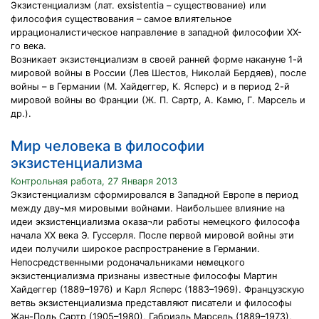
Экзистенциализм (лат. exsistentia – существование) или
философия существования – самое влиятельное
иррационалистическое направление в западной философии ХХ-
го века.
Возникает экзистенциализм в своей ранней форме накануне 1-й
мировой войны в России (Лев Шестов, Николай Бердяев), после
войны – в Германии (М. Хайдеггер, К. Ясперс) и в период 2-й
мировой войны во Франции (Ж. П. Сартр, А. Камю, Г. Марсель и
др.).
Мир человека в философии
экзистенциализма
Контрольная работа, 27 Января 2013
Экзистенциализм сформировался в Западной Европе в период
между дву¬мя мировыми войнами. Наибольшее влияние на
идеи экзистенциализма оказа¬ли работы немецкого философа
начала XX века Э. Гуссерля. После первой мировой войны эти
идеи получили широкое распространение в Германии.
Непосредственными родоначальниками немецкого
экзистенциализма признаны известные философы Мартин
Хайдеггер (1889–1976) и Карл Ясперс (1883–1969). Французскую
ветвь экзистенциализма представляют писатели и философы
Жан-Поль Сартр (1905–1980), Габриэль Марсель (1889–1973),