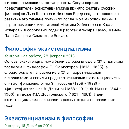
широкое признание и популярность. Среди первых
представителей экзистенциализма принято считать русских
философов Льва Шестова и Николая Бердяева, хотя основное
развитие это течение получило после 1-ой мировой войны в
трудах немецких мыслителей Мартина Хайдеггера и Карла
Ясперса и в сороковых годах в работах Альбера Камю, Жа-на-
Поля Сартра и Симоны де Бовуар.
Философия экзистенциализма
Контрольная работа, 28 Февраля 2013
Основы экзистенциализма были заложены еще в XIX в. датским
теологом и философом С. Кьеркегором (1813 - 1855), а
сложилось это направление в XX в. Теоретическими
источниками и своими предшественниками экзистенциалисты
считают феноменологию Э. Гуссерля (1859 - 1938) и
«философию жизни» В. Дильтея (1833 - 1911), Ф. Ницше (1844 -
1900), а также Ф.М. Достоевского (1821 - 1881). Идеи
экзистенциализма возникали в разных странах в различные
годы.
Экзистенциализм в философии
Реферат, 18 Декабря 2014