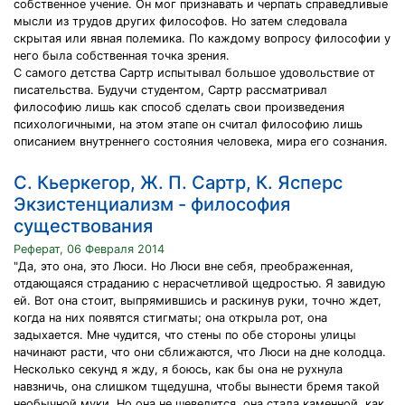
собственное учение. Он мог признавать и черпать справедливые
мысли из трудов других философов. Но затем следовала
скрытая или явная полемика. По каждому вопросу философии у
него была собственная точка зрения.
С самого детства Сартр испытывал большое удовольствие от
писательства. Будучи студентом, Сартр рассматривал
философию лишь как способ сделать свои произведения
психологичными, на этом этапе он считал философию лишь
описанием внутреннего состояния человека, мира его сознания.
С. Кьеркегор, Ж. П. Сартр, К. Ясперс
Экзистенциализм - философия
существования
Реферат, 06 Февраля 2014
"Да, это она, это Люси. Но Люси вне себя, преображенная,
отдающаяся страданию с нерасчетливой щедростью. Я завидую
ей. Вот она стоит, выпрямившись и раскинув руки, точно ждет,
когда на них появятся стигматы; она открыла рот, она
задыхается. Мне чудится, что стены по обе стороны улицы
начинают расти, что они сближаются, что Люси на дне колодца.
Несколько секунд я жду, я боюсь, как бы она не рухнула
навзничь, она слишком тщедушна, чтобы вынести бремя такой
необычной муки. Но она не шевелится, она стала каменной, как