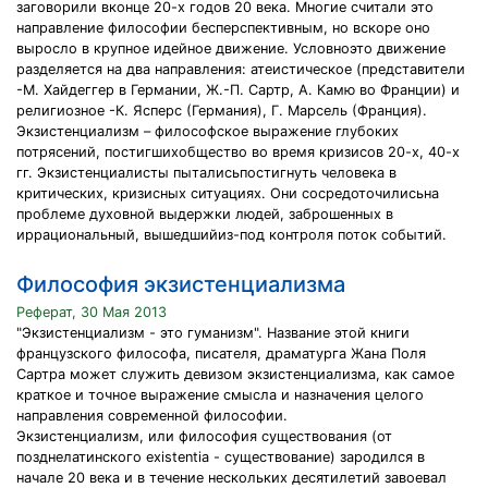
заговорили вконце 20-х годов 20 века. Многие считали это
направление философии бесперспективным, но вскоре оно
выросло в крупное идейное движение. Условноэто движение
разделяется на два направления: атеистическое (представители
-М. Хайдеггер в Германии, Ж.-П. Сартр, А. Камю во Франции) и
религиозное -К. Ясперс (Германия), Г. Марсель (Франция).
Экзистенциализм – философское выражение глубоких
потрясений, постигшихобщество во время кризисов 20-х, 40-х
гг. Экзистенциалисты пыталисьпостигнуть человека в
критических, кризисных ситуациях. Они сосредоточилисьна
проблеме духовной выдержки людей, заброшенных в
иррациональный, вышедшийиз-под контроля поток событий.
Философия экзистенциализма
Реферат, 30 Мая 2013
"Экзистенциализм - это гуманизм". Название этой книги
французского философа, писателя, драматурга Жана Поля
Сартра может служить девизом экзистенциализма, как самое
краткое и точное выражение смысла и назначения целого
направления современной философии.
Экзистенциализм, или философия существования (от
позднелатинского existentia - существование) зародился в
начале 20 века и в течение нескольких десятилетий завоевал