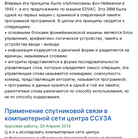
Впервые эти принципы были опубликованы фон Нейманом в
1945 г. в его предложениях по машине EDVAC. Эта ЭВМ была
одной из первых машин с хранимой в оперативной памяти
программой программой. В целом эти принципы сводятся к
следующему:
• основными блоками фоннеймановской машины являются блок
управления, арифметико-логическое устройство, память и
устройства ввода – вывода;
• информация кодируется в двоичной форме и разделяется на
единицы, называемые словами;
• алгоритм представляется в форме последовательности
управляющих слов, которые определяют смысл операции; эти
управляющие слова называются командами; совокупность
команд, представляющая алгоритм, называется программой;
• программы и данные хранятся в одной и той же памяти;
разнотипные слова различаются по способу использования, но
не по способу кодирования;
Применение спутниковой связи в
компьютерной сети центра ССУЗА
Курсовая работа, 09 Апреля 2014
Ц е л ь исследовать компьютерные сети центра
информационных обучающих технологий ссуза на предмет