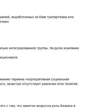
шений, выработанных на базе трипартизма или
личных
кально интегрированной группы. На долю компании
акционеров.
ниманию термина «корпоративная социальная
го, зачастую отсутствует различие этих понятий.
то с тем, что заметно возросла роль бизнеса в