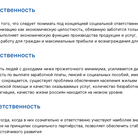
тственность
того, что следует понимать под концепцией социальной ответственн
низацию как экономическую целостность, обязанную заботится толь
 выполняет экономическую функцию производства продукции и услуг
 работу для граждан и максимальные прибыли и вознаграждения для
тственность
сть людей с доходами ниже прожиточного минимума, усиливается д
сть по выплате заработной платы, пенсий и социальных пособий, и
ии сокращается, существует проблема обеспечения населения жильем
нской помощи и качество оказываемых услуг, количество безработн
гнации, качество жизни россиян находится на низком уровне.
етственность
гда, когда в них сознательно и ответственно участвуют наиболее з
е на принципах социального партнёрства, позволяет обеспечить стаб
стойчивого развития