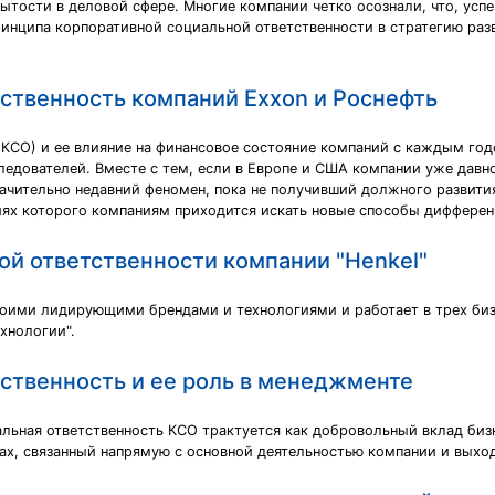
ытости в деловой сфере. Многие компании четко осознали, что, усп
инципа корпоративной социальной ответственности в стратегию разв
ственность компаний Exxon и Роснефть
КСО) и ее влияние на финансовое состояние компаний с каждым годо
ледователей. Вместе с тем, если в Европе и США компании уже давн
значительно недавний феномен, пока не получивший должного развит
виях которого компаниям приходится искать новые способы диффере
ой ответственности компании "Henkel"
воими лидирующими брендами и технологиями и работает в трех биз
ехнологии".
ственность и ее роль в менеджменте
ьная ответственность КСО трактуется как добровольный вклад бизн
ах, связанный напрямую с основной деятельностью компании и вых