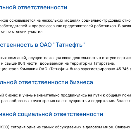
льной ответственности
иков основывается на нескольких моделях социально-трудовых отно
работодателей и профсоюзов как представителей работников. В раз
тся по степени участия
ственность в ОАО "Татнефть"
яных компаний, осуществляющая свою деятельность в статусе верти
 и свыше 80% нефти, добываемой на территории Татарстана.
акционеров Компании ОАО «Татнефть» было зарегистрировано 45 746 
льной ответственности бизнеса
ный бизнес и ученые значительно продвинулись на пути к общему по
разнообразных точек зрения на его сущность и содержание. Более то
ивной социальной ответственности
КСО) сегодня одна из самых обсуждаемых в деловом мире. Связано э