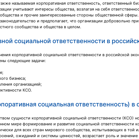
 также называемая корпоративная ответственность, ответственный б
зации учитывают интересы общества, возлагая на себя ответственнос
ообщества и прочие заинтересованные стороны общественной сферы.
 законодательство и предполагает, что организации добровольно п
естного сообщества и общества в целом.
вной социальной ответственности в российс
чения корпоративной социальной ответственности в российской эко
ены следующие задачи:
е;
ого бизнеса;
вления организацией;
ективности КСО.
поративная социальная ответственность) в 
ством сущности корпоративной социальной ответственности (КСО) но
енном мире формирование и развитие социальной ответственности к
тически для всех стран мирового сообщества, испытывающих в той и
оений, ожиданий и системы ценностей, возрастает роль и значение