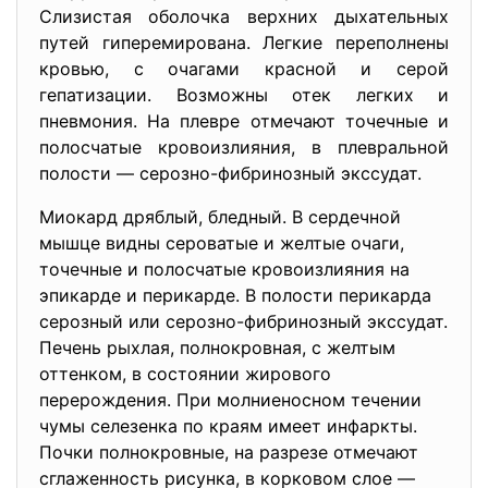
Слизистая оболочка верхних дыхательных
путей гиперемирована. Легкие переполнены
кровью, с очагами красной и серой
гепатизации. Возможны отек легких и
пневмония. На плевре отмечают точечные и
полосчатые кровоизлияния, в плевральной
полости — серозно-фибринозный экссудат.
Миокард дряблый, бледный. В сердечной
мышце видны сероватые и желтые очаги,
точечные и полосчатые кровоизлияния на
эпикарде и перикарде. В полости перикарда
серозный или серозно-фибринозный экссудат.
Печень рыхлая, полнокровная, с желтым
оттенком, в состоянии жирового
перерождения. При молниеносном течении
чумы селезенка по краям имеет инфаркты.
Почки полнокровные, на разрезе отмечают
сглаженность рисунка, в корковом слое —