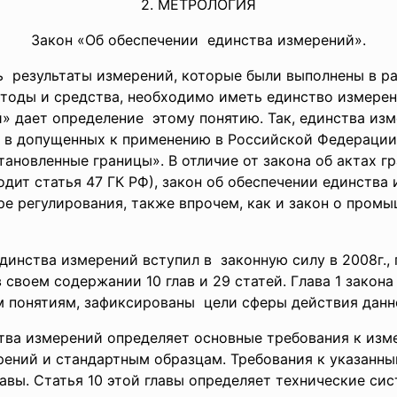
2. МЕТРОЛОГИЯ
Закон «Об обеспечении единства измерений».
 результаты измерений, которые были выполнены в ра
етоды и средства, необходимо иметь единство измере
» дает определение этому понятию. Так, единства изм
 в допущенных к применению в Российской Федерации 
тановленные границы». В отличие от закона об актах г
ходит статья 47 ГК РФ), закон об обеспечении единств
е регулирования, также впрочем, как и закон о промы
динства измерений вступил в законную силу в 2008г.,
в своем содержании 10 глав и 29 статей. Глава 1 зако
м понятиям, зафиксированы цели сферы действия данно
тва измерений определяет основные требования к изм
рений и стандартным
образцам. Требования к указанн
главы. Статья 10 этой главы определяет технические с