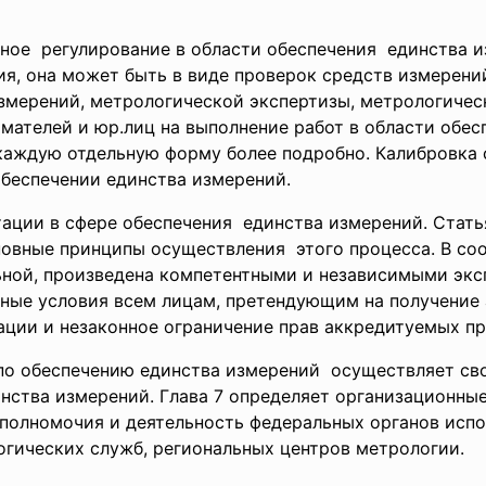
нное регулирование в области
обеспечения единства и
ия, она может быть в виде проверок средств измерени
змерений, метрологической экспертизы, метрологичес
ателей и юр.лиц на выполнение работ в области обес
каждую отдельную форму более подробно. Калибровка 
 обеспечении единства измерений.
ации в сфере обеспечения единства измерений. Стать
новные принципы осуществления этого процесса. В соо
ной, произведена компетентными и независимыми экс
вные условия всем лицам, претендующим на получение 
ции и незаконное ограничение прав аккредитуемых п
о обеспечению единства измерений осуществляет сво
инства измерений. Глава 7 определяет организационн
 полномочия и деятельность федеральных органов испо
огических служб, региональных центров метрологии.