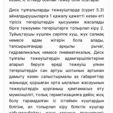
Диск тұлғалыларды тежеуіштерде (сүрет 5.3)
айналдырушыларға 1 қажалу қажетті кезен еті
тірісіз тегеріштердін қысуымен жасалады
бірге тежеумен тегеріштерге топырлап кіру 2.
Тұйықтаушы күшпен серіппе күш, жүк салмақ
немесе адам жігерін бола алады,
тапсырылғандар арқылы рычаг,
гидравликалық немесе пневматикалық. Диск
тұлғалы тежеуіштердін адамгершіліктеріне
апарып беруге ереді тежеуіш үлкен
тегеріштердін сан артуы шотынын артынан
дамыту кезен салыстырмалы аз габариттер
жанында; қоршаған орта ықпалын жасауынын
тежеуіштердін қорғаныш қамтамасыз ету
мүмкіншілігі, толық герметизацияға дейін; жоқ
болу тарамдалған іс істеймін күштардын
білігіне, ал топырлап кіру біліктік күштар
қабылданбайды және машина подшипнигі;