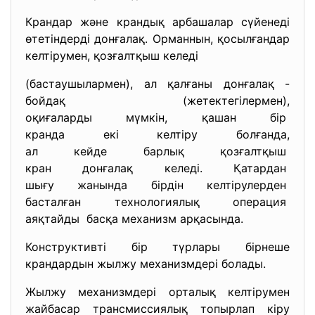
Крандар және крандық арбашалар сүйенеді
өтетіндерді донғалақ. Орманнын, қосылғандар
келтірумен, қозғалтқыш келеді
(бастаушылармен), ал қалғаны донғалақ -
бойдақ (жетектегілермен),
оқиғаларды мүмкін, қашан бір
кранда екі келтіру болғанда,
ал кейде барлық қозғалтқыш
кран донғалақ келеді. Қатардан
шығу жанында бірдін
келтірулерден
басталған технологиялық
операция
аяқтайды басқа механизм арқасында.
Конструктивті бір түрлары бірнеше
крандардын жылжу механизмдері болады.
Жылжу механизмдері орталық келтірумен
жайбасар трансмиссиялық топырлап кіру