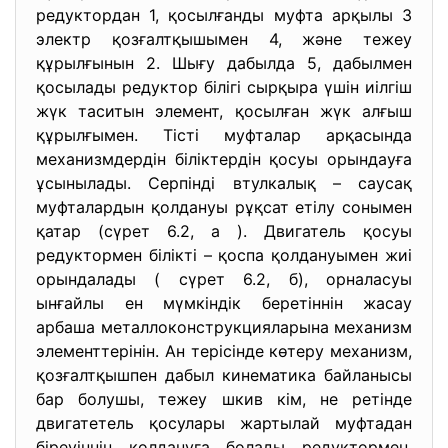
редуктордан 1, қосылғанды муфта арқылы 3
электр қозғалтқышымен 4, және тежеу
құрылғынын 2. Шығу дабылда 5, дабылмен
қосылады редуктор білігі сырқыра үшін иілгіш
жүк таситын элемент, қосылған жүк алғыш
құрылғымен. Тісті муфталар арқасында
механизмдердін біліктердін қосуы орындауға
ұсынылады. Серпінді втулкалық – саусақ
муфталардын қолдануы рұқсат етілу сонымен
қатар (сүрет 6.2, а ). Двигатель қосуы
редуктормен білікті – қоспа қолдануымен жиі
орындалады ( сүрет 6.2, б), орналасуы
ынғайлы ен мүмкіндік беретіннін жасау
арбаша металлоконструкцияларына механизм
элементтерінін. Ан терісінде көтеру механизм,
қозғалтқышпен дабыл кинематика байланысы
бар болушы, тежеу шкив кім, не ретінде
двигатетель қосулары жартылай муфтадан
біреуіннін қолдануға болады редуктормен.