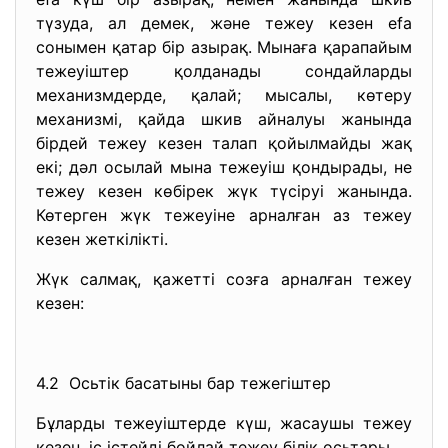
түзуда, ал демек, және тежеу кезен efa
сонымен қатар бір азырақ. Мынаға қарапайым
тежеуіштер қолданады сондайларды
механизмдерде, қалай; мысалы, көтеру
механизмі, қайда шкив айналуы жанында
бірдей тежеу кезен талап қойылмайды жақ
екі; дәл осылай мына тежеуіш қондырады, не
тежеу кезен көбірек жүк түсіруі жанында.
Көтерген жүк тежеуіне арналған аз тежеу
кезен жеткілікті.
Жүк салмақ, қажетті созға арналған тежеу
кезен:
4.2 Осьтік басатыны бар тежегіштер
Бұларды тежеуіштерде күш, жасаушы тежеу
кезен, іс істейді бойлай тежеу білік осьтары.