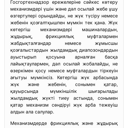
Госгортехнадзор ережелеріне сәйкес көтеру
механизмдері үшін және дәл осылай жебе ұшу
өзгертулері орындайды, не жүк түсіру немесе
жебенін қозғалтқышпен мүмкін тек қана. Жүк
көтергіш механизмдері машиналардын,
жұдырық, фрикциялық муфталармен
жабдықталғандар немесе жұмысшы
қозғалыстардын жылдамдық диапозондардын
ауыстырып қосуына арналған басқа
лайықтаулармен, дәл осылай жобалайды, не
өзеркімен қосу немесе муфталардын тіркеуін
ағытуы мүмкінсіз. Көтергіш жүк арбасында
жүк және жебенін, сонымен қатар,
қауырсында мүмкіншілік шығарылады
жылдамдық жүкті тиеу астында, сонымен
қатар механизм сөндіруі жүк арба тежеуіш
алдын ала салулар.
Механизмдерде фрикциялық және жұдырық