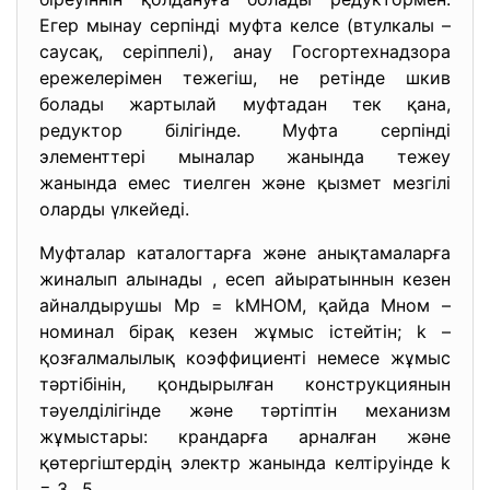
Егер мынау серпінді муфта келсе (втулкалы –
саусақ, серіппелі), анау Госгортехнадзора
ережелерімен тежегіш, не ретінде шкив
болады жартылай муфтадан тек қана,
редуктор білігінде. Муфта серпінді
элементтері мыналар жанында тежеу
жанында емес тиелген және қызмет мезгілі
оларды үлкейеді.
Муфталар каталогтарға және анықтамаларға
жиналып алынады , есеп айыратыннын кезен
айналдырушы Мр = kМНОМ, қайда Мном –
номинал бірақ кезен жұмыс істейтін; k –
қозғалмалылық коэффициенті немесе жұмыс
тәртібінін, қондырылған конструкциянын
тәуелділігінде және тәртіптін механизм
жұмыстары: крандарға арналған және
қөтергіштердің электр жанында келтіруінде k
= 3…5.