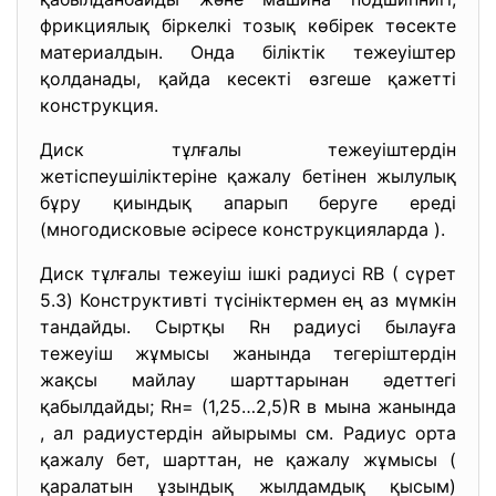
фрикциялық біркелкі тозық көбірек төсекте
материалдын. Онда біліктік тежеуіштер
қолданады, қайда кесекті өзгеше қажетті
конструкция.
Диск тұлғалы тежеуіштердін
жетіспеушіліктеріне қажалу бетінен жылулық
бұру қиындық апарып беруге ереді
(многодисковые әсіресе конструкцияларда ).
Диск тұлғалы тежеуіш ішкі радиусі RB ( сүрет
5.3) Конструктивті түсініктермен ең аз мүмкін
тандайды. Сыртқы Rн радиусі былауға
тежеуіш жұмысы жанында тегеріштердін
жақсы майлау шарттарынан әдеттегі
қабылдайды; Rн= (1,25…2,5)R в мына жанында
, ал радиустердін айырымы см. Радиус орта
қажалу бет, шарттан, не қажалу жұмысы (
қаралатын ұзындық жылдамдық қысым)