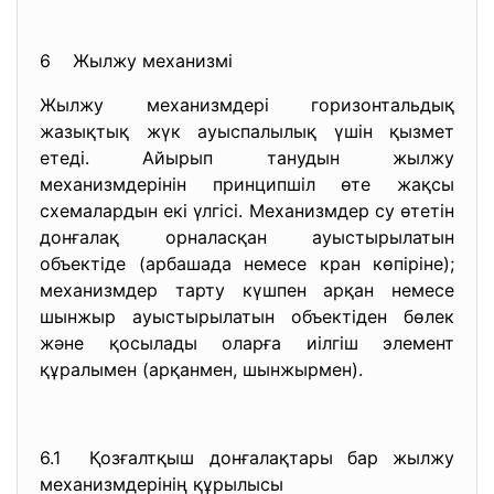
6 Жылжу механизмі
Жылжу механизмдері горизонтальдық
жазықтық жүк ауыспалылық үшін қызмет
етеді. Айырып танудын жылжу
механизмдерінін принципшіл өте жақсы
схемалардын екі үлгісі. Механизмдер су өтетін
донғалақ орналасқан ауыстырылатын
объектіде (арбашада немесе кран көпіріне);
механизмдер тарту күшпен арқан немесе
шынжыр ауыстырылатын объектіден бөлек
және қосылады оларға иілгіш элемент
құралымен (арқанмен, шынжырмен).
6.1 Қозғалтқыш донғалақтары бар жылжу
механизмдерінің құрылысы