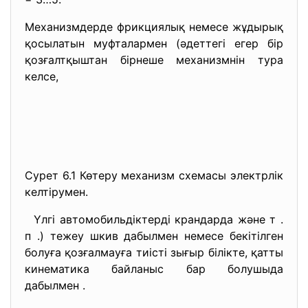
Механизмдерде фрикциялық немесе жұдырық
қосылатын муфталармен (әдеттегі егер бір
қозғалтқыштан бірнеше механизмнін тура
келсе,
Сурет 6.1 Көтеру механизм схемасы электрлік
келтірумен.
Үлгі автомобильдіктерді крандарда және т .
п .) тежеу шкив дабылмен немесе бекітілген
болуға қозғалмауға тиісті зығыр білікте, қатты
кинематика байланыс бар болушыда
дабылмен .