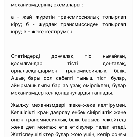
механизмдерінің схемалары :
а - жай жүретін трансмиссиялық топырлап
кіру; б - жүрдек трансмиссиден топырлап
кіру; в - жеке келтірумен
Өтетіндерді донғалақ тіс нығайған,
қосылғандар тісті донғалақ,
орналасқандармен трансмиссиялық білік.
Ашық бары сол себепті тыныш тісті булар,
айырмашылығы бар аз ұзақ өмірлікпен, бұлар
механизмдер кен қолдануларды таппады.
Жылжу механизмдері жеке-жеке келтірумен.
Көпшілікті кран даярлау енбек сініргіштік және
онын трансмиссиялық білік барысы үлкейтеді
және дәл монтаж өте өткізулер талап етеді.
Жетіспеушіліктер бұлар жою үшін, көпір сонғы