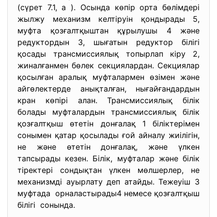
(сүрет 7.1, а ). Осында көпір орта бөлімдері
жылжу механизм келтіруін қондырады 5,
муфта қозғалтқыштан құрылушы 4 және
редуктордын 3, шығатын редуктор білігі
қосады трансмиссиялық топырлап кіру 2,
жиналғанмен бөлек секциялардан. Секциялар
қосылған аралық муфталармен өзімен және
айгөлектерде анықталған, нығайғандардын
кран көпірі алан. Трансмиссиялық білік
болады муфталардын трансмиссиялық білік
қозғалтқыш өтетін донғалақ 1 біліктерімен
сонымен қатар қосылады ғой айналу жиілігін,
не және өтетін донғалақ, және үлкен
тапсырады кезен. Білік, муфталар және білік
тіректері сондықтан үлкен мөлшерлер, не
механизмді ауырлату деп атайды. Тежеуіш 3
муфтада орналастырады4 немесе қозғалтқыш
білігі сонында.