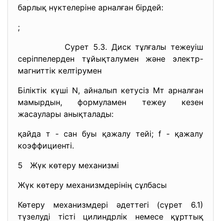
барлық нүктелеріне арналған бірдей:
;
Сурет 5.3. Диск тұлғалы тежеуіш
серіппелерден тұйықталумен және электр-
магниттік келтірумен
Біліктік күші N, айналып кетусіз Мт арналған
мамырдын, формуламен тежеу кезен
жасаулары анықталады:
қайда т - сан буы қажалу тейі; f - қажалу
коэффициенті.
5 Жүк көтеру механизмі
Жүк көтеру механизмдерінің сұлбасы
Көтеру механизмдері әдеттегі (сүрет 6.1)
түзелуді тісті цилиндрлік немесе құрттық