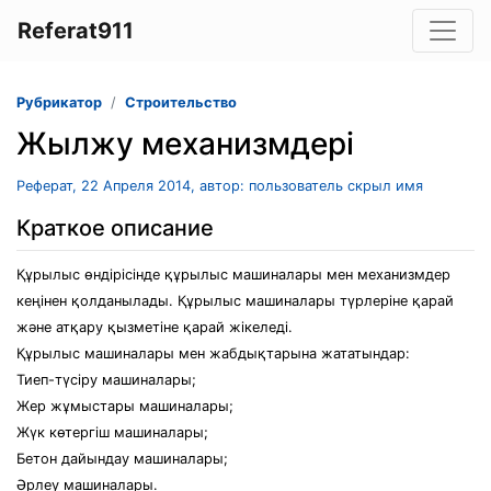
Referat911
Рубрикатор
Строительство
Жылжу механизмдері
Реферат, 22 Апреля 2014, автор: пользователь скрыл имя
Краткое описание
Құрылыс өндірісінде құрылыс машиналары мен механизмдер
кеңінен қолданылады. Құрылыс машиналары түрлеріне қарай
және атқару қызметіне қарай жікеледі.
Құрылыс машиналары мен жабдықтарына жататындар:
Тиеп-түсіру машиналары;
Жер жұмыстары машиналары;
Жүк көтергіш машиналары;
Бетон дайындау машиналары;
Әрлеу машиналары.