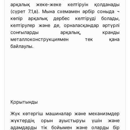
арқалық жеке-жеке келтіруін қолданады
(сүрет 7.1,в). Мына схемамен әрбір соныда ¬
көпір арқалық дербес келтіруді болады,
келтірулер және де, орналасқандар әртүрлі
сонғыларды арқалық, кранды
металлоконструкциямен тек қана
байлаулы.
Қорытынды
Жүк көтергіш машиналар және механизмдер
жүктердің орын ауыстыруы үшін және
адамдарды тік бойымен және оларды бір