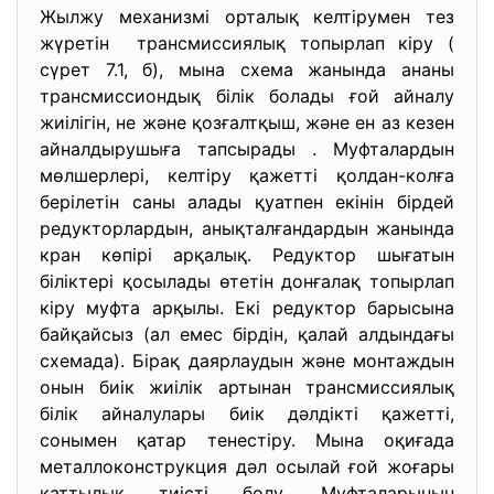
Жылжу механизмі орталық келтірумен тез
жүретін трансмиссиялық топырлап кіру (
сүрет 7.1, б), мына схема жанында ананы
трансмиссиондық білік болады ғой айналу
жиілігін, не және қозғалтқыш, және ен аз кезен
айналдырушыға тапсырады . Муфталардын
мөлшерлері, келтіру қажетті қолдан-колға
берілетін саны алады қуатпен екінін бірдей
редукторлардын, анықталғандардын жанында
кран көпірі арқалық. Редуктор шығатын
біліктері қосылады өтетін донғалақ топырлап
кіру муфта арқылы. Екі редуктор барысына
байқайсыз (ал емес бірдін, қалай алдындағы
схемада). Бірақ даярлаудын және монтаждын
онын биік жиілік артынан трансмиссиялық
білік айналулары биік дәлдікті қажетті,
сонымен қатар тенестіру. Мына оқиғада
металлоконструкция дәл осылай ғой жоғары
қаттылық тиісті болу. Муфталарынын