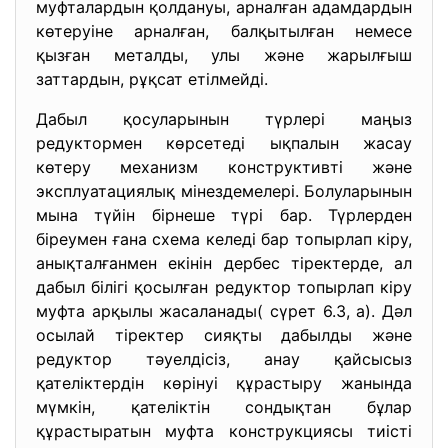
муфталардын қолдануы, арналған адамдардын
көтеруіне арналған, балқытылған немесе
қызған металды, улы және жарылғыш
заттардын, рұқсат етілмейді.
Дабыл қосуларынын түрлері маңыз
редуктормен көрсетеді ықпалын жасау
көтеру механизм конструктивті және
эксплуатациялық мінездемелері. Болуларынын
мына түйін бірнеше түрі бар. Түрлерден
біреумен ғана схема келеді бар топырлап кіру,
анықталғанмен екінін дербес тіректерде, ал
дабыл білігі қосылған редуктор топырлап кіру
муфта арқылы жасаланады( сүрет 6.3, а). Дәл
осылай тіректер сияқты дабылды және
редуктор тәуелдісіз, анау қайсысыз
қателіктердін көрінуі құрастыру жанында
мүмкін, қателіктін сондықтан бұлар
құрастыратын муфта конструкциясы тиісті