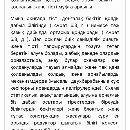
қоспанын және тісті муфта арқылы
Мына оқиғада тісті донғалақ бекітіп қояды
дабыл білігінде ( сүрет 6.3, г ) немесе тәж
қазық дабылда ортасыз қондырады ( сүрет
6.3, д ). Дәл осылай биік сенімділік сияқты
және тісті тапсырулардын тозуға төтеп
беретіні алуға болады, жабық денеде олардын
орналастыра, анау бұлар схемалар кен
қолдануларды тауып алмайды және тек қана
қолданылады қолдық және арнайыларды
механизмдерде (мысалы, двухбарабанные құю
кәсіпорны крандардын келтірулерінде). Схема
статикалық анықталатындық алуына арналған
біз дабыл осьтары тіректерден біреудін
біліктердін бекітулері және блоктық және
тұтас конструкция жасаулары құру ен
орынды редуктор шығатын білігі консолі
ішінде ( сүрет 6.3, е ).