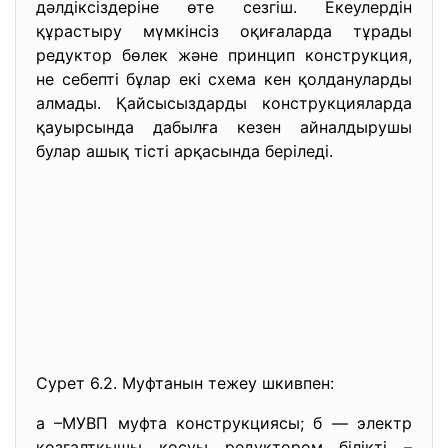
дәлдіксіздеріне өте сезгіш. Екеулердін
құрастыру мүмкінсіз оқиғаларда тұрады
редуктор бөлек және принцип конструкция,
не себепті бұлар екі схема кен қолдануларды
алмады. Қайсысыздарды конструкцияларда
қауырсында дабылға кезен айналдырушы
булар ашық тісті арқасында беріледі.
Сурет 6.2. Муфтанын тежеу шкивпен:
а –МУВП муфта конструкциясы; б — электр
қозғалтқышы қосуы редуктором білікті –