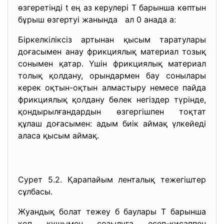
өзгеретінді t ең аз керулері Т барынша көптын
бұрыш өзгертуі жанында ал 0 анада а:
Біркелкіліксіз артынан қысым таратулары
доғасымен анау фрикциялық материал тозық
сонымен қатар. Үшін фрикциялық материал
толық қолдану, орындармен бау сонылары
керек оқтын-оқтын алмастыру немесе пайда
фрикциялық қолдану бөлек негіздер түрінде,
қондырылғандардын өзгергішпен тоқтат
құлаш доғасымен: адым биік аймақ үлкейеді
аласа қысым аймақ.
Сурет 5.2. Қарапайым ленталық тежегіштер
сұлбасы.
Жуандық болат тежеу б баулары Т барынша
көп күшымен созылуға есеп-қисаппен