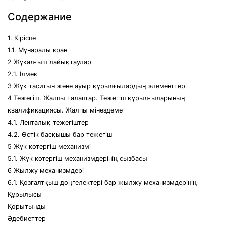
Содержание
1. Кіріспе
1.1. Мұнаралы кран
2 Жүкалғыш лайықтаулар
2.1. Ілмек
3 Жүк таситын және ауыр құрылғылардың элементтері
4 Тежегіш. Жалпы талаптар. Тежегіш құрылғыларының
квалификациясы. Жалпы мінездеме
4.1. Ленталық тежегіштер
4.2. Өстік басқышы бар тежегіш
5 Жүк көтергіш механизмі
5.1. Жүк көтергіш механизмдерінің сызбасы
6 Жылжу механизмдері
6.1. Қозғалтқыш дөңгелектері бар жылжу механизмдерінің
Құрылысы
Қорытынды
Әдебиеттер