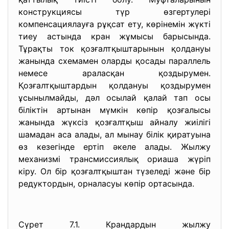
конструкциясы түр өзгертулері
компенсациялауға рұқсат ету, көрінемін жүкті
тиеу астында кран жұмысы барысында.
Тұрақты ток қозғалтқыштарынын қолдануы
жанында схемамен оларды қосады параллель
немесе араласқан қоздырумен.
Қозғалтқыштардын қолдануы қоздырумен
ұсынылмайды, дәл осылай қалай тап осы
біліктін артынан мүмкін көпір қозғалысы
жанында жүксіз қозғалтқыш айналу жиілігі
шамадан аса алады, ал мынау білік қиратуына
өз кезегінде ертіп әкеле алады. Жылжу
механизмі трансмиссиялық ориаша жүріп
кіру. Ол бір қозғалтқыштан түзеледі және бір
редуктордын, орналасуы көпір ортасында.
Сүрет 7.1. Крандардын жылжу