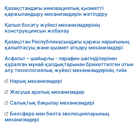
Қазақстандағы инновациялық қызметті
қаржыландыру механизмдерін жетілдіру
Қалып босату жүйесі механизмдерінің
конструкциясын жобалау
Қазақстан Республикасындағы қаржы нарығының
қалыптасуы,және қызмет атқару механизмдері
Асфальт – шайырлы - парафин шөгінділерінен
құралған мұнай қалдықтарынан брикеттелген отын
алу технологиялық жүйесі механизмдерінің тиім
Нарық механизмдері
Жасуша аралық механизмдер
Салықтық бақылау механизмдері
Биосфера мен биота эволюцияларының
механизмдері