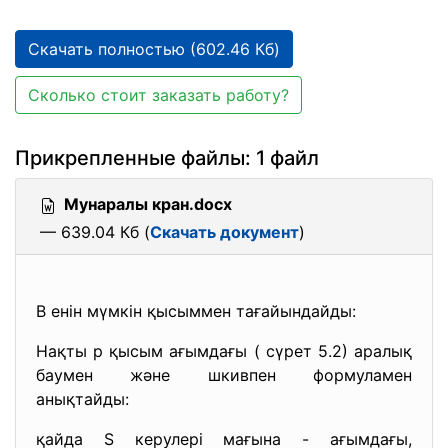
Скачать полностью (602.46 Кб)
Сколько стоит заказать работу?
Прикрепленные файлы: 1 файл
Мунаралы кран.docx
— 639.04 Кб (
Скачать документ
)
В енін мүмкін қысыммен тағайындайды:
Нақты р қысым ағымдағы ( сүрет 5.2) аралық
баумен және шкивпен формуламен
анықтайды:
қайда S керулері мағына - ағымдағы,