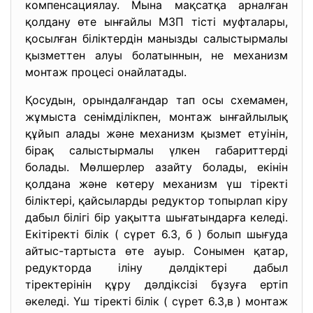
компенсациялау. Мына мақсатқа арналған
қолдану өте ынғайлы МЗП тісті муфталары,
қосылған біліктердін манызды салыстырмалы
қызметтен алуы болатыннын, не механизм
монтаж процесі онайлатады.
Қосудын, орындалғандар тап осы схемамен,
жұмыста сенімділікпен, монтаж ынғайлылық
құйып алады және механизм қызмет етуінін,
бірақ салыстырмалы үлкен габариттерді
болады. Мөлшерлер азайту болады, екінін
қолдана және көтеру механизм үш тіректі
біліктері, қайсыларды редуктор топырлап кіру
дабыл білігі бір уақытта шығатындарға келеді.
Екітіректі білік ( сүрет 6.3, б ) болып шығуда
айтыс-тартыста өте ауыр. Сонымен қатар,
редукторда іліну дәлдіктері дабыл
тіректерінін құру дәлдіксізі бұзуға ертіп
әкеледі. Үш тіректі білік ( сүрет 6.3,в ) монтаж