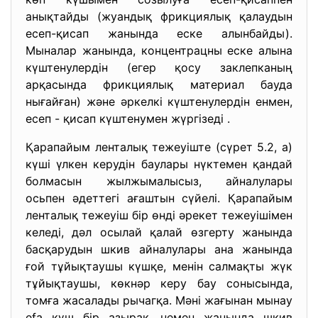
анықтайды (жуандық фрикциялық қалаудын
есеп-қисап жанында еске алынбайды).
Мыналар жанында, концентрацны еске алына
күштенулердін (егер қосу заклепканың
арқасында фрикциялық материал бауда
нығайған) және әркелкі күштенулердін енмен,
есеп - қисап күштенумен жүргізеді .
Қарапайым ленталық тежеуіште (сүрет 5.2, а)
күші үлкен керудін баулары нүктемен қандай
болмасын жылжымалысыз, айналулары
осьпен әдеттегі ағаштын сүйелі. Қарапайым
ленталық тежеуіш бір өнді әрекет тежеуішімен
келеді, дәл осылай қалай өзгерту жанында
басқарудын шкив айналулары ана жанында
ғой тұйықтаушы күшқе, менін салмақты жүк
тұйықтаушы, көкнәр керу бау сонысында,
томға жасалады рычагқа. Мәні жағынан мынау
efa күш бір азырақ, немен жанында шкив