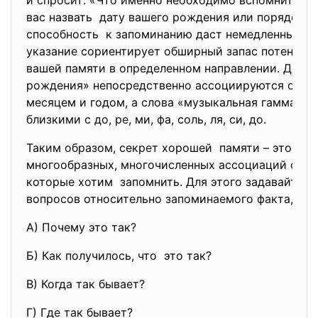
и спросит: «Что именно необходимо вспомнить?».
вас назвать дату вашего рождения или порядок но
способность к запоминанию даст немедленный ре
указание сориентирует обширный запас потенци
вашей памяти в определенном направлении. Дело в
рождения» непосредственно ассоциируются с оп
месяцем и годом, а слова «музыкальная гамма» я
близкими с до, ре, ми, фа, соль, ля, си, до.
Таким образом, секрет хорошей памяти – это се
многообразных, многочисленных ассоциаций со в
которые хотим запомнить. Для этого задавайте 
вопросов относительно запоминаемого факта, нап
А) Почему это так?
Б) Как получилось, что это так?
В) Когда так бывает?
Г) Где так бывает?