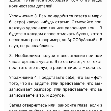
здесь. Пытайтесь воссоздать то, что вы видели, 
количеством деталей.
Упражнение 3. Вам понадобится газета и маркер. 
быстро) какую-нибудь статью. Отмечайте при этом
каждую удвоенную «н» или удвоенную «с»…. Задан
будете в каждом слове отмечать буквы, которые 
несколько раз (например, «шАрООбрАзный». Выпо
пауз, не расслабляясь.
3. Необходимо получить впечатление при помощи
числа органов чувств. Это означает, что текст за
прочтете его вслух, а рецепт пирога – если вы поп
Упражнение 4. Представьте себе, что вы – фотоапп
того, что вы видите. Или представьте, что вы – м
записывает разговор. Или представьте, что вы – 
записываете и то, и другое.
Затем отвернитесь или закройте глаза, если это 