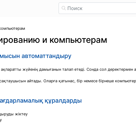
 компьютерам
ированию и компьютерам
мысын автоматтандыру
қпаратты жүйенің дамығанын талап етеді. Сонда сол деректермен 
сақтаушысын айтады. Оларға қатынас, бір немесе бірнеше компьютер
бағдарламалық құралдарды
дыруды жіктеу
у