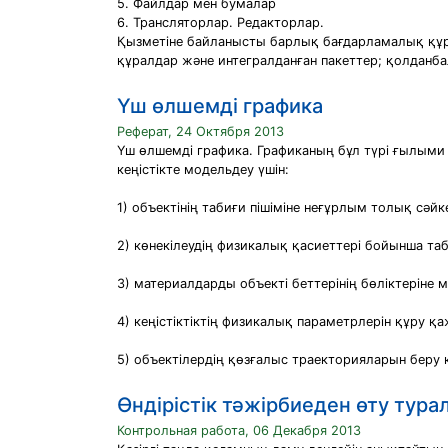
5. Файлдар мен бумалар
6. Трансляторлар. Редакторлар.
Қызметіне байланысты барлық бағдарламалық құр
құралдар және интегралданған пакеттер; қолданб
Үш өлшемді графика
Реферат, 24 Октября 2013
Үш өлшемді графика. Графиканың бұл түрі ғылыми
кеңістікте модельдеу үшін:
1) объектінің табиғи пішіміне неғұрлым толық сәй
2) көнекілеудің физикалық қасиеттері бойынша т
3) материалдарды объекті беттерінің бөліктеріне 
4) кеңістіктіктің физикалық параметрлерін құру қ
5) объектілердің қөзғалыс траекторияларын беру 
Өндірістік тәжірбиеден өту тура
Контрольная работа, 06 Декабря 2013