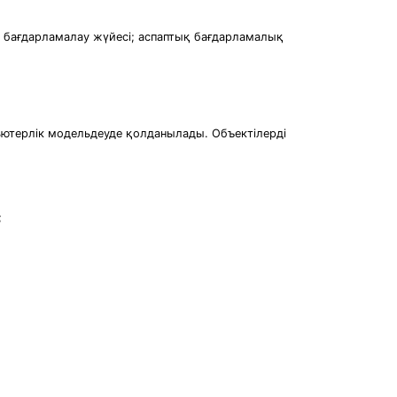
 бағдарламалау жүйесі; аспаптық бағдарламалық
ьютерлік модельдеуде қолданылады. Объектілерді
;