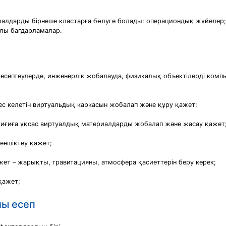
алдарды бірнеше кластарға бөлуге болады: операциондық жүйелер;
алы бағдарламалар.
 есептеулерде, инженерлік жобалауда, физикалық объектілерді комп
кес келетін виртуальдық каркасын жобалап және құру қажет;
абиғиға ұқсас виртуалдық материалдарды жобалап және жасау қажет
меншіктеу қажет;
ажет – жарықты, гравитацияны, атмосфера қасиеттерін беру керек;
қажет;
лы есеп