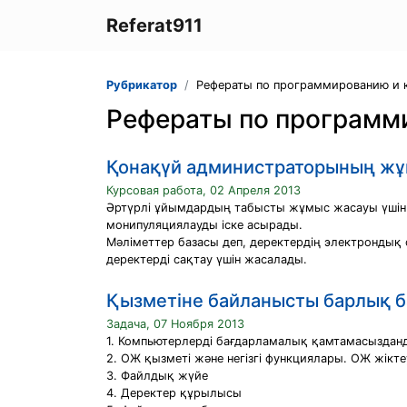
Referat911
Рубрикатор
Рефераты по программированию и
Рефераты по программ
Қонақүй администраторының жұ
Курсовая работа, 02 Апреля 2013
Әртүрлі ұйымдардың табысты жұмыс жасауы үшін а
монипуляциялауды іске асырады.
Мәліметтер базасы деп, деректердің электрондық 
деректерді сақтау үшін жасалады.
Қызметіне байланысты барлық 
Задача, 07 Ноября 2013
1. Компьютерлерді бағдарламалық қамтамасыздан
2. ОЖ қызметі және негізгі функциялары. ОЖ жікте
3. Файлдық жүйе
4. Деректер құрылысы