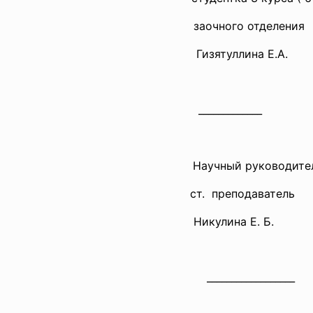
заочного отделения
Гизятуллина Е.А.
_____________
Научный руководител
ст. преподаватель
Никулина Е. Б.
__________________