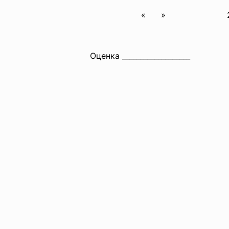
« » 2011
Оценка _____________