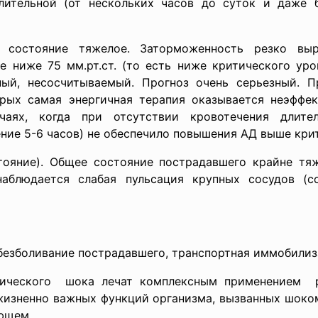
лительной (от нескольких часов до суток и даже 
состояние тяжелое. Заторможенность резко выр
 ниже 75 мм.рт.ст. (то есть ниже критического уров
дный, несосчитываемый. Прогноз очень серьезный. 
рых самая энергичная терапия оказывается неэффек
аях, когда при отсутствии кровотечения длите
ние 5-6 часов) не обеспечило повышения АД выше крит
тояние). Общее состояние пострадавшего крайне тяж
наблюдается слабая пульсация крупных сосудов (со
безболивание пострадавшего, транспортная иммобилиз
тического шока лечат комплексным применением р
жизненно важных функций организма, вызванных шоко
ющем.