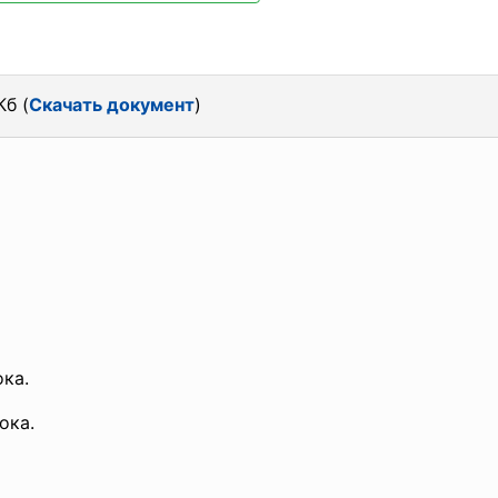
Кб (
Скачать документ
)
ка.
ока.