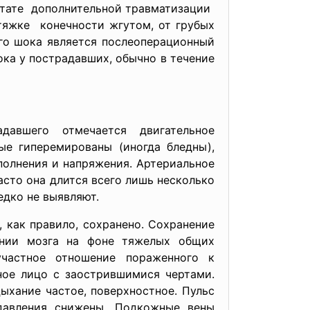
ьтате дополнительной травматизации
тяжке конечности жгутом, от грубых
го шока является послеоперационный
ка у пострадавших, обычно в течение
авшего отмечается двигательное
е гиперемированы (иногда бледны),
аполнения и напряжения. Артериальное
асто она длится всего лишь несколько
едко не выявляют.
, как правило, сохранено. Сохран
ение
ении мозга на фоне тяжелых общих
участное отношение пораженного к
ное лицо с заострившимися чертами.
ыхание частое, поверхностное. Пульс
 давления снижены. Подкожные вены