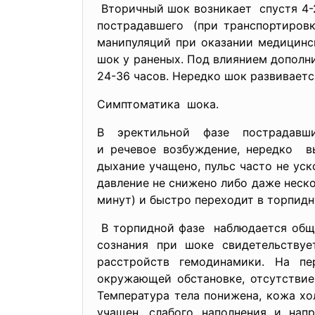
Вторичный шок возникает спустя 4-
пострадавшего (при транспортиров
манипуляций при оказании медицинс
шок у раненых. Под влиянием дополн
24-36 часов. Нередко шок развиваетс
Симптоматика шока.
В эректильной фазе пострадавш
и речевое возбуждение, нередко в
дыхание учащено, пульс часто не уск
давление не снижено либо даже неско
минут) и быстро переходит в торпидн
В торпидной фазе наблюдается об
сознания при шоке свидетельству
расстройств гемодинамики. На пе
окружающей обстановке, отсутствие
Температура тела понижена, кожа хо
учащен, слабого наполнения и нап