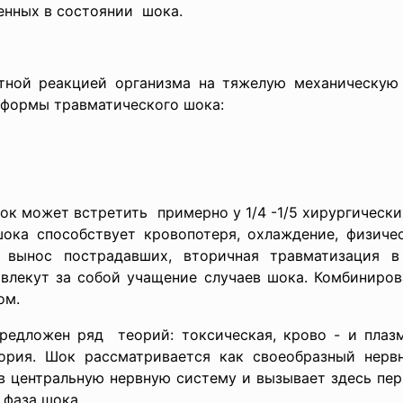
енных в
состоянии шока.
тной реакцией организма на тяжелую механическую 
 формы травматического шока:
шок может
встретить примерно у 1/4 -1/5 хирургическ
шока способствует кровопотеря, охлаждение, физичес
й вынос пострадавших, вторичная травматизация в
влекут за собой учащение случаев шока. Комбиниров
ом.
едложен ряд теорий: токсическая, крово - и плазм
еория. Шок рассматривается как своеобразный нерв
в центральную нервную систему и вызывает здесь пе
 фаза шока.