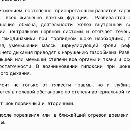
можением,
постепенно приобретающем разлитой
хара
е всех жизненно важных функций. Развиваются ос
рушение обмена, деятельности желез внутренней 
ии центральной нервной системы и отягчает течен
й гемодинамики при торпидном шоке необходимо, п
ния, уменьшении массы циркулирующей крови, реф
него дыхания приводят к нарушению газообмена. Разв
льшей или меньшей степени все органы и ткани и ос
остаточности. В возникновении гипоксии при шок
ого дыхания.
исит не только от тяжести травмы, но и глубин
тся в полевой обстановке по степени артериальной ги
т шок первичный и вторичный.
осле поражения или в ближайший отрезок времени (ч
ы.