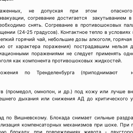
аженных, не допуская при этом опасного 
вакуации, согревание
достигается закутыванием в
обходимо снять. Согревание в противошоковых пала
щении (24-25 градусов). Контактное тепло в условиях
епкий горячий чай, небольшие дозы алкоголя, горячая
мо от характера поражения) пострадавшим нельзя д
иационными поражениями не следует применять одно
оголя как компонента противошоковых жидкостей.
жения по Тренделенбурга (приподнимают н
в (промедол, омнопон, и др.) под кожу или лучше в
ешнего дыхания или снижения АД до критического у
ад по Вишневскому. Блокада снимает сильные раздра
лизация компенсаторных механизмов при шоке. При 
кую блокаду, при повреждениях живота - двусторо