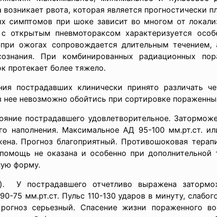
 возникает рвота, которая является прогностически 
ых симптомов при шоке зависит во многом от локализ
 с открытым пневмотораксом характеризуется осо
при ожогах сопровождается длительным течением, 
сознания. При комбинированных радиационных по
ок протекает более тяжело.
ия пострадавших клинически принято различать че
з нее невозможно обойтись при сортировке пораженны
тояние пострадавшего удовлетворительное. Заторможе
го наполнения. Максимальное АД 95-100 мм.рт.ст. и
жена. Прогноз благоприятный. Противошоковая терапи
помощь не оказана и особенно при дополнительной 
лую форму.
. У пострадавшего отчетливо выражена затормож
0-75 мм.рт.ст. Пульс 110-130 ударов в минуту, слабог
Прогноз серьезный. Спасение жизни пораженного во