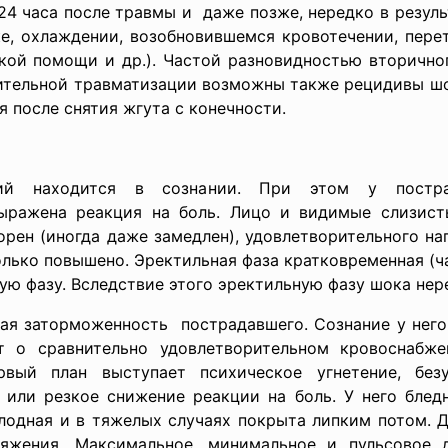
24 часа после травмы и даже позже, нередко в
резул
ке,
охлаждении, возобновившемся кровотечении, пере
кой помощи и др.). Частой разновидностью вторично
ительной травматизации возможны также рецидивы шо
я после снятия жгута с конечности.
ий находится в сознании. При этом у пострад
ыражена реакция на боль. Лицо и видимые слизисты
орен (иногда даже замедлен), удовлетворительного н
лько повышено. Эректильная фаза кратковременная (ч
ую фазу. Вследствие этого эректильную фазу шока нер
щая
заторможенность пострадавшего. Сознание у
него
ет о сравнительно удовлетворительном кровоснабж
рвый план выступает психическое угнетение, без
 или резкое снижение реакции на боль. У него блед
лодная и в тяжелых случаях покрыта липким потом. Д
ряжения. Максимальное, минимальное и пульсовое