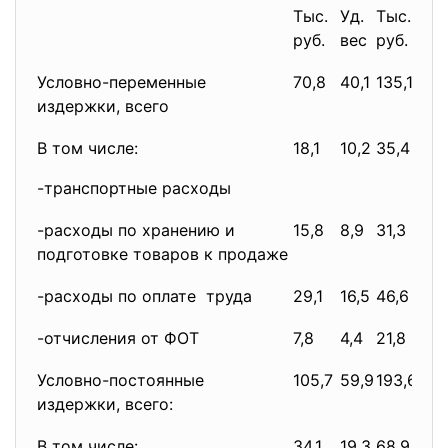
Тыс.
Уд.
Тыс.
Уд.
руб.
вес
руб.
ве
Условно-переменные
70,8
40,1
135,1
41,
издержки, всего
В том числе:
18,1
10,2
35,4
10,
-транспортные расходы
-расходы по хранению и
15,8
8,9
31,3
9,5
подготовке товаров к продаже
-расходы по оплате труда
29,1
16,5
46,6
14,
-отчисления от ФОТ
7,8
4,4
21,8
6,6
Условно-постоянные
105,7
59,9
193,6
58
издержки, всего:
В том числе:
34,1
19,3
68,9
21