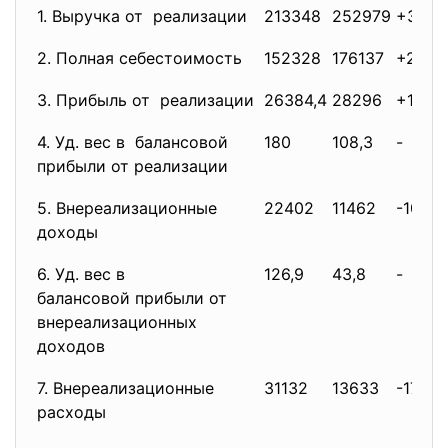
1. Выручка от реализации
213348
252979
+3963
2. Полная себестоимость
152328
176137
+2380
3. Прибыль от реализации
26384,4
28296
+1911,
4. Уд. вес в балансовой
180
108,3
-
прибыли от реализации
5. Внереализационные
22402
11462
-1094
доходы
6. Уд. вес в
126,9
43,8
-
балансовой прибыли от
внереализационных
доходов
7. Внереализационные
31132
13633
-17499
расходы