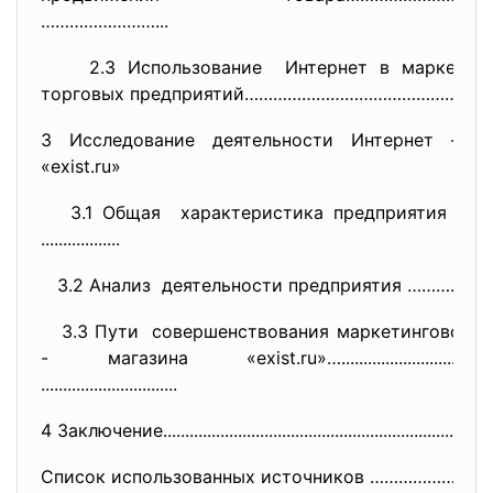
……………………...
2.3 Использование Интернет в маркетин
торговых предприятий…………………………
…………………
3 Исследование деятельности Интернет – м
«exist.ru»
3.1 Общая характеристика предприятия «ex
i
..................
3.2 Анализ деятельности предприятия ……………
……
3.3 Пути совершенствования маркетингово
й д
- магазина «exist.ru»…...................
...............
..............................
.
4 Заключение....................
..............................
.........................
Список использованных источников …………………