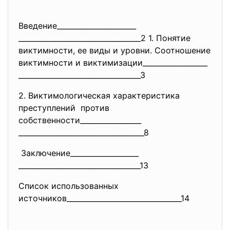
Введение______________________
______________________________
____2 1. Понятие
виктимности, ее виды и уровни. Соотношение
виктимности и виктимизации__________________
______________________________
____3
2. Виктимологическая характеристика
преступлений против
собственности_________________
______________________________
_____8
Заключение___________________
______________________________
____13
Список использованных
источников____________________
____________14