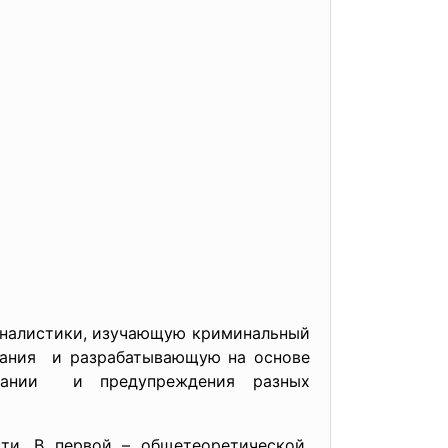
налистики, изучающую криминальный
вания и разрабатывающую на основе
овании и предупреждения разных
ти. В первой – общетеоретической