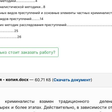
кой методики…………………4
миналистической методики…8
льных видов преступлений и основные элементы частных криминали
видов преступлений……...14
ических методик расследования преступлений…………………………………
…………….25
…………………26
ько стоит заказать работу?
я - копия.docx
— 60.71 Кб (
Скачать документ
)
 криминалисты взамен традиционного делен
тырех и более этапах. Действительно, в зависимости 