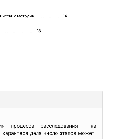
стических методик…………………....14
…………………………………….18
ия процесса расследования на
от характера дела число этапов может