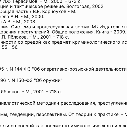
И.Ф. Герасимов. - М., 2000. - 672 с.
ция и тактическое решение. Волгоград, 2002
бщая часть / В.Е. Корноухов - М.
ва А.Н. - М., 2000.
А.В. - М., 2008.
вия. Система и процессуальная форма. М.: Издательст
ования преступлений. Общие положения. Книга - 2009.
. Яблоков. - М., 2001. - 718 с.
ичности со средой как предмет криминологического и
с 55—56.
95 г. N 144-ФЗ "Об оперативно-розыскной деятельности
96 г. N 150-ФЗ "Об оружии"
локов. - М., 2001. - 718 с.
иналистической методики расследования, преступлени
, тенденции, перспективы. От теории к практике. - М., 
ости со средой как предмет криминологического иссл