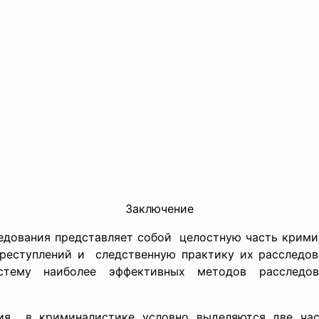
Заключение
едования представляет собой целостную часть
крими
преступлений и следственную практику их расследо
истему
наиболее эффективных методов
расслед
ния в криминалистике условно выделяются две час