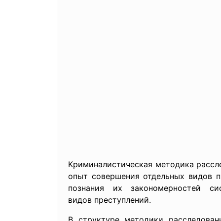
Криминалистическая методика рассл
опыт совершения отдельных видов 
познания их закономерностей с
видов преступлений.
В структуре методики расследова