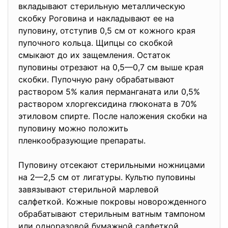
вкладывают стерильную металлическую
скобку Роговина и накладывают ее на
пуповину, отступив 0,5 см от кожного края
пупочного кольца. Щипцы со скобкой
смыкают до их защемления. Остаток
пуповины отрезают на 0,5—0,7 см выше края
скобки. Пупочную рану обрабатывают
раствором 5% калия перманганата или 0,5%
раствором хлоргексидина глюконата в 70%
этиловом спирте. После наложения скобки на
пуповину можно положить
пленкообразующие препараты.
Пуповину отсекают стерильными ножницами
на 2—2,5 см от лигатуры. Культю пуповины
завязывают стерильной марлевой
салфеткой. Кожные покровы новорожденного
обрабатывают стерильным ватным тампоном
или одноразовой бумажной салфеткой,