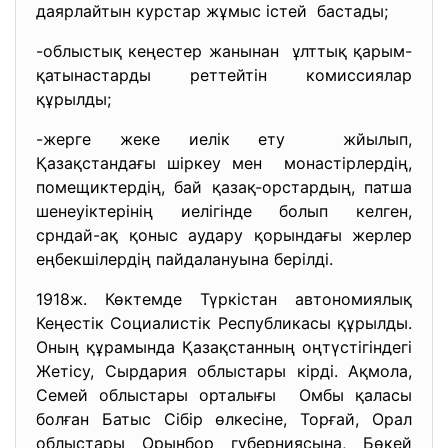
даярлайтын курстар жұмыс
істей бастады;
-облыстық кеңестер жанынан ұлттық қарым-
қатынастарды ретт
ейтін комиссиялар
құрылды;
-жерге жеке иелік ету жйылып,
Қазақстандағы шіркеу мен монастірлердің,
помещиктердің, бай қазақ-орстардың, патша
шенеуіктерінің иелігінде болып келген,
срндай-ақ қоныс аудару қорындағы жерлер
еңбекшілердің пайдалануына берілді.
1918ж. Көктемде Түркістан автономиялық
Кеңестік Социалистік Республикасы құрылды.
Оның құрамында Қазақстанның оңтүстігіндегі
Жетісу, Сырдария облыстары кірді. Ақмола,
Семей облыстары орталығы Омбы қаласы
болған Батыс Сібір өлкесіне, Торғай, Орал
облыстары Орынбор губерниясына, Бөкей