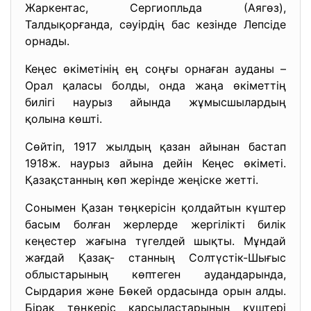
Жаркентас, Сергиопльда (Аягөз),
Талдықорғанда, сәуірдің бас кезінде Лепсіде
орнады.
Кеңес өкіметінің ең соңғы орнаған ауданы –
Орал қаласы болды, онда жаңа өкіметтің
билігі наурыз айында жұмысшылардың
қолына көшті.
Сөйтіп, 1917 жылдың қазан айынан бастап
1918ж. наурыз айына дейін Кеңес өкіметі.
Қазақстанның көп жерінде жеңіске жетті.
Сонымен Қазан төңкерісін қолдайтын күштер
басым болған жерлерде жергілікті билік
кеңестер жағына түгелдей шықты. Мұндай
жағдай Қазақ- станның Солтүстік-Шығыс
облыстарының көптеген аудандарында,
Сырдария және Бөкей ордасында орын алды.
Бірақ төңкеріс қарсыластарының күштері