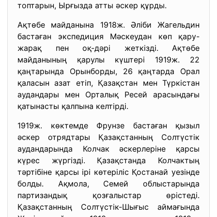
топтарын, Ырғызда атты әскер құрды.
Ақтөбе майданына 1918ж. Әліби Жагельдин
бастаған экспедиция Мәскеудан көп қару-
жарақ пен оқ-дәрі жеткізді. Ақтөбе
майданының қарулы күштері 1919ж. 22
қаңтарында Орынборды, 26 қаңтарда Орал
қаласын азат етіп, Қазақстан мен Түркістан
аудандары мен Орталық Ресей арасындағы
қатынасты қалпына келтірді.
1919ж. көктемде Фрунзе бастаған қызыл
әскер отрядтары Қазақстанның Солтүстік
аудандарында Колчак әскерлеріне қарсы
күрес жүргізді. Қазақстанда Колчактың
тәртібіне қарсы ірі көтеріліс Қостанай уезінде
болды. Ақмола, Семей облыстарында
партизандық қозғалыстар өрістеді.
Қазақстанның Солтүстік-Шығыс аймағында