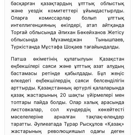
басқарған қазақтардың ұлттық облыстық
және уездік комитеттері ұйымдастырлды.
Оларға комиссарлар болып ұлттық
интеллигенцияның өкілдері, атап айтқанда
Торғай облысында Әлихан Бөкейханов Жетісу
облысында Мұхамеджан Тынышпаев,
Түркістанда Мұстафа Шоқаев тағайындалды.
Патша өкіметінің құлатылуын Қазақстан
еңбекшілері саяси және ұлттық азат алудың
бастамасы ретінде қабылдады. Бұл жеңіс
өлкедегі еңбекшілердің саяси белсенділігін
арттырды. Қазақстанның әртүрлі қалаларында
қазақ жастарының 20 шақты үйірмелері мен
топтары пайда болды. Олар халық арасында
листовкалар, сол күндердің көкейтесті
мәселелеріне арналған тақпақ-өлеңдер
таратты. Әулиеатада Тұрар Рысқұлов «Қазақ»
жастарының революцияшыл одағы деген