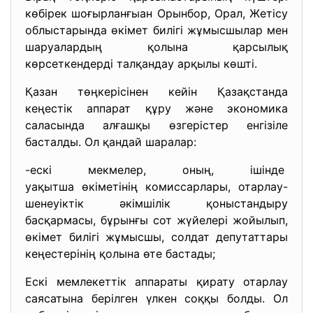
көбірек шоғырланғыан Орынбор, Орал, Жетісу
облыстарында өкімет билігі жұмысшылар мен
шаруалардың қолына қарсылық
көрсеткендерді талқандау арқылы көшті.
Қазан төңкерісінен кейін Қазақстанда
кеңестік аппарат құру және экономика
саласында алғашқы өзгерістер енгізіле
басталды. Ол қандай шаралар:
-ескі мекмелер, оның, ішінде
уақытша өкіметінің
комиссарлары, отарлау-
шенеуіктік әкімшілік қоныстандыру
басқармасы, бұрынғы сот жүйелері жойылып,
өкімет билігі жұмысшы, солдат депутаттары
кеңестерінің қолына өте бастады;
Ескі мемлекеттік аппараты қирату отарлау
саясатына берілген үлкен соққы болды. Ол