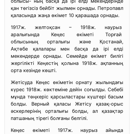
облысы- ның басқа да ірі елді мекендерінде
қан төгізсіз бейбіт жылмен орнады. Петропавл
қаласында жаңа өкімет 10 қарашада орнады.
1917ж. желтоқсан – 1918ж. наурыз
аралығында Кеңес өкіметі
Торғай
облысының орталығы және
Қостанай,
Ақтөбе қалалары мен басқа да ірі елді
мекендерде орнады. Семейде өкімет билігі
жергілікті Кеңестің қолына 1918ж. ақпанның
орта кезінде көшті.
Жетісуда Кеңес өкіметін орнату жылындағы
күрес 1918ж. көктеміне дейін соғылды. Себебі
мұнда төңкеріс қарсыластары күштері басым
болды. Верный қаласы Жетісу қазақ-орыс
әскерлерінің орталығы болды, ал қазақтар
патшаның тірегі болғаны белгілі.
Кеңес өкіметі 1917ж. наурыз айында