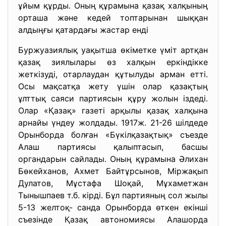
ұйым құрды. Оның құрамына қазақ халқының
орташа және кедей топтарынан шыққан
алдыңғы қатардағы жастар енді
Буржуазиялық уақытша өкіметке үміт артқан
қазақ зиялылары өз халқын еркіндікке
жеткізуді, отарлаудан құтылуды арман етті.
Осы мақсатқа жету үшін олар қазақтың
ұлттық саяси партиясын құру жолын іздеді.
Олар «Қазақ» газеті арқылы қазақ халқына
арнайы үндеу жолдады. 1917ж. 21-26 шілдеде
Орынборда болған «Бүкілқазақтық» съезде
Алаш партиясы қалыптасып, басшы
органдарын сайлады. Оның құрамына Әлихан
Бөкейханов, Ахмет Байтұрсынов, Міржақып
Дулатов, Мұстафа Шоқай, Мұхаметжан
Тынышпаев т.б. кірді. Бұл партияның сол жылы
5-13 желтоқ- санда Орынборда өткен екінші
съезінде Қазақ автономиясы Алашорда