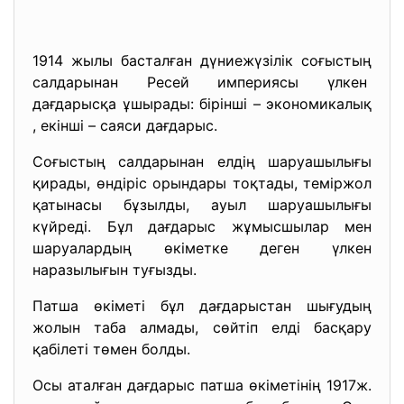
1914 жылы басталған дүниежүзілік соғыстың
салдарынан Ресей империясы үлкен
дағдарысқа ұшырады: бірінші – экономикалық
, екінші – саяси дағдарыс.
Соғыстың салдарынан елдің шаруашылығы
қирады, өндіріс орындары тоқтады, теміржол
қатынасы бұзылды, ауыл шаруашылығы
күйреді. Бұл дағдарыс жұмысшылар мен
шаруалардың өкіметке деген үлкен
наразылығын туғызды.
Патша өкіметі бұл дағдарыстан шығудың
жолын таба алмады, сөйтіп елді басқару
қабілеті төмен болды.
Осы аталған дағдарыс патша өкіметінің 1917ж.