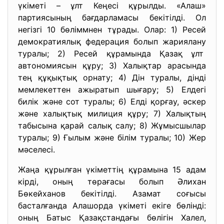
үкіметі – ұлт Кеңесі құрылды. «Алаш»
партиясының бағдарламасы бекітілді. Ол
негізгі 10 бөліммнен тұрады. Олар: 1) Ресей
демократиялық федерация болып жариялану
туралы; 2) Ресей құрамында Қазақ ұлт
автономиясын құру; 3) Халықтар арасында
тең құқықтық орнату; 4) Дін туралы, дінді
мемлекеттен ажыратып шығару; 5) Елдегі
билік және сот туралы; 6) Елді қорғау, әскер
және халықтық милиция құру; 7) Халықтың
табысына қарай салық салу; 8) Жұмысшылар
туралы; 9) Ғылым және білім туралы; 10) Жер
мәселесі.
Жаңа құрылған үкіметтің құрамына 15 адам
кірді, оның төрағасы болып Әлихан
Бөкейханов бекітілді. Азамат соғысы
басталғанда Алашорда үкіметі екіге бөлінді:
оның Батыс Қазақстандағы бөлігін Халел,