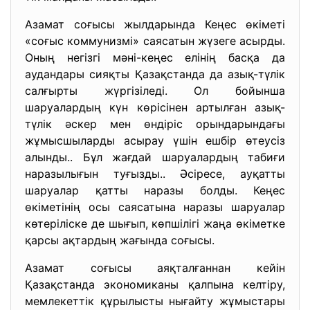
Азамат соғысы жылдарында Кеңес өкіметі
«соғыс коммунизмі» саясатын жүзеге асырды.
Оның негізгі мәні-кеңес елінің басқа да
аудандары сияқты Қазақстанда да азық-түлік
салғырты жүргізіледі. Ол бойынша
шаруалардың күн көрісінен артылған азық-
түлік әскер мен өндіріс орындарындағы
жұмысшыларды асырау үшін ешбір өтеусіз
алынды.. Бұл жағдай шаруалардың табиғи
наразылығын туғызды.. Әсіресе, ауқатты
шаруалар қатты наразы болды. Кеңес
өкіметінің осы саясатына наразы шаруалар
көтеріліске де шығып, көпшілігі жаңа өкіметке
қарсы ақтардың жағында соғысы.
Азамат соғысы аяқталғаннан кейін
Қазақстанда экономиканы қалпына келтіру,
мемлекеттік құрылысты нығайту жұмыстары