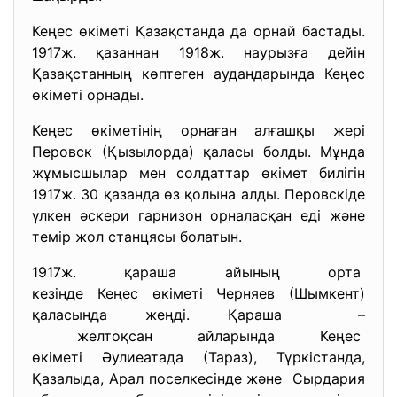
Кеңес өкіметі Қазақстанда да орнай бастады.
1917ж. қазаннан 1918ж. наурызға дейін
Қазақстанның көптеген аудандарында Кеңес
өкіметі орнады.
Кеңес өкіметінің орнаған алғашқы жері
Перовск (Қызылорда) қаласы болды. Мұнда
жұмысшылар мен солдаттар өкімет билігін
1917ж. 30 қазанда өз қолына алды. Перовскіде
үлкен әскери гарнизон орналасқан еді және
темір жол станцясы болатын.
1917ж. қараша айының орта
кезінде Кеңес өкіметі Черняев (Шымкент)
қаласында жеңді. Қараша –
желтоқсан айларында Кеңес
өкіметі Әулиеатада (Тараз), Түркістанда,
Қазалыда, Арал поселкесінде және Сырдария