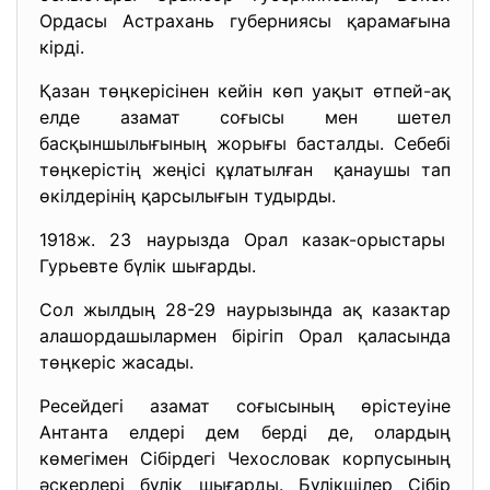
Ордасы Астрахань губерниясы қарамағына
кірді.
Қазан төңкерісінен кейін көп уақыт өтпей-ақ
елде азамат соғысы мен шетел
басқыншылығының жорығы басталды. Себебі
төңкерістің жеңісі құлатылған қанаушы тап
өкілдерінің қарсылығын тудырды.
1918ж. 23 наурызда Орал казак-орыстары
Гурьевте бүлік шығарды.
Сол жылдың 28-29 наурызында ақ казактар
алашордашылармен бірігіп Орал қаласында
төңкеріс жасады.
Ресейдегі азамат соғысының өрістеуіне
Антанта елдері дем берді де, олардың
көмегімен Сібірдегі Чехословак корпусының
әскерлері бүлік шығарды. Бүлікшілер Сібір