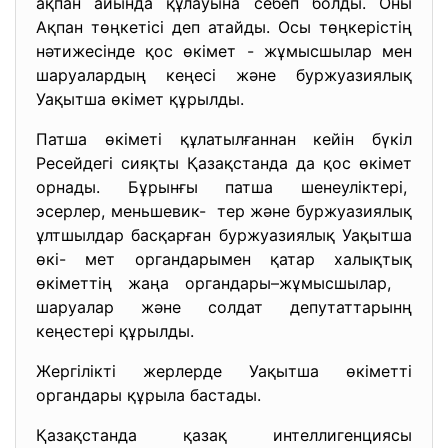
ақпан айында құлауына себеп болды. Оны
Ақпан төңкетісі деп атайды. Осы төңкерістің
нәтижесінде қос өкімет - жұмысшылар мен
шаруалардың кеңесі және буржуазиялық
Уақытша өкімет құрылды.
Патша өкіметі құлатылғаннан кейін бүкіл
Ресейдегі сияқты Қазақстанда да қос өкімет
орнады. Бұрынғы патша шенеуліктері,
эсерлер, меньшевик- тер және буржуазиялық
ұлтшылдар басқарған буржуазиялық Уақытша
өкі- мет органдарымен қатар халықтық
өкіметтің жаңа органдары–жұмысшылар,
шаруалар және солдат депутаттарынң
кеңестері құрылды.
Жергілікті жерлерде Уақытша өкіметті
органдары құрыла бастады.
Қазақстанда қазақ интеллигенциясы