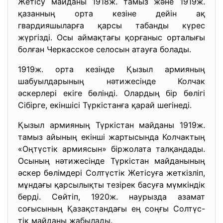
Жетісу майданы 1918ж. тамыз және 1919ж.
қазанның орта кезіне дейін ақ
гвардияшыларға қарсы табанды күрес
жүргізді. Осы аймақтағы қорғаныс орталығы
болған Черкасское селосын атауға болады.
1919ж. орта кезінде Қызыл армияның
шабуылдарының нәтижесінде Колчак
әскерлері екіге бөлінді. Олардың бір бөлігі
Сібірге, екіншісі Түркістанға қарай шегінеді.
Қызыл армияның Түркістан майданы 1919ж.
тамыз айының екінші жартысында Колчактың
«Оңтүстік армиясын» біржолата талқандады.
Осының нәтижесінде Түркістан майданының
әскер бөлімдері Солтүстік Жетісуға жеткізліп,
мұндағы қарсылықты тезірек басуға мүмкіндік
берді. Сөйтіп, 1920ж. наурызда азамат
соғысының Қазақстандағы ең соңғы Солтүс-
тік майданы жабылады.