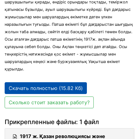
шаруашылығы қирады, өндіріс орындары тоқтады, теміржол
қатынасы бұзылды, ауыл шаруашылығы күйреді. Бұл дағдарыс
жұмысшылар мен шаруалардың өкіметке деген үлкен
наразылығын туғызды. Патша өкіметі бұл дағдарыстан шығудың
жолын таба алмады, сөйтіп елді басқару қабілеті төмен болды.
Осы аталған дағдарыс патша өкіметінің 1917ж. ақпан айында
құлауына себеп болды. Оны Ақпан төңкетісі деп атайды. Осы
төңкерістің нәтижесінде қос өкімет - жұмысшылар мен
шаруалардың кеңесі және буржуазиялық Уақытша өкімет
құрылды.
Скачать полностью (15.82 Кб)
Сколько стоит заказать работу?
Прикрепленные файлы: 1 файл
1917 ж. Қазан революциясы және