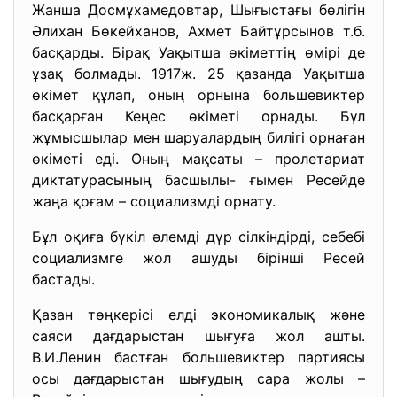
Жанша Досмұхамедовтар, Шығыстағы бөлігін
Әлихан Бөкейханов, Ахмет Байтұрсынов т.б.
басқарды. Бірақ Уақытша өкіметтің өмірі де
ұзақ болмады. 1917ж. 25 қазанда Уақытша
өкімет құлап, оның орнына большевиктер
басқарған Кеңес өкіметі орнады. Бұл
жұмысшылар мен шаруалардың билігі орнаған
өкіметі еді. Оның мақсаты – пролетариат
диктатурасының басшылы- ғымен Ресейде
жаңа қоғам – социализмді орнату.
Бұл оқиға бүкіл әлемді дүр сілкіндірді, себебі
социализмге жол ашуды бірінші Ресей
бастады.
Қазан төңкерісі елді экономикалық және
саяси дағдарыстан шығуға жол ашты.
В.И.Ленин бастған большевиктер партиясы
осы дағдарыстан шығудың сара жолы –