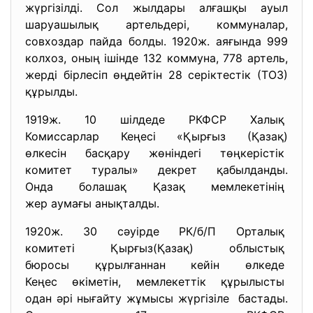
жүргізілді. Сол жылдары алғашқы ауыл
шаруашылық артельдері, коммуналар,
совхоздар пайда болды. 1920ж. аяғында 999
колхоз, оның ішінде 132 коммуна, 778 артель,
жерді бірлесіп өңдейтін 28 серіктестік (ТОЗ)
құрылды.
1919ж. 10 шілдеде РКФСР Халық
Комиссарлар Кеңесі «Қырғыз (Қазақ)
өлкесін басқару жөніндегі
төңкерістік
комитет туралы» декрет
қабылданды.
Онда болашақ Қазақ
мемлекетінің
жер аумағы анықталды.
1920ж. 30 сәуірде РК/б/П Орталық
комитеті Қырғыз(Қазақ) облыстық
бюросы құрылғаннан кейін
өлкеде
Кеңес өкіметін, мемлекеттік құрылысты
одан әрі нығайту жұмысы
жүргізіле бастады.