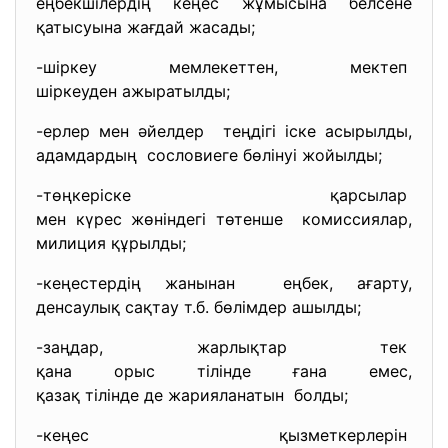
еңбекшілердің кеңес жұмысына белсене
қатысуына жағдай жасады;
-шіркеу мемлекеттен, мектеп
шіркеуден ажыратылды;
-ерлер мен әйелдер теңдігі іске асырылды,
адамдардың сословиеге бөлінуі жойылды;
-төңкеріске қарсылар
мен күрес жөніндегі төтенше комиссиялар,
милиция құрылды;
-кеңестердің жанынан еңбек, ағарту,
денсаулық сақтау т.б. бөлімдер ашылды;
-заңдар, жарлықтар тек
қана орыс тілінде ғана емес,
қазақ тілінде де жарияланатын болды;
-кеңес қызметкерлерін