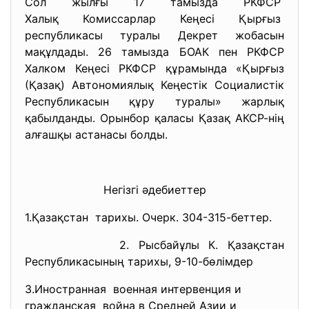
Сол жылғы 17 тамызда РКФСР
Халық Комиссарлар Кеңесі
Қырғыз
республикасы туралы Декрет жобасын
мақұлдады. 26 тамызда БОАК пен РКФСР
Халком Кеңесі РКФСР құрамында «Қырғыз
(Қазақ) Автономиялық Кеңестік Социалистік
Республикасын құру туралы» жарлық
қабылданды. Орынбор қаласы Қазақ АКСР-нің
алғашқы астанасы болды.
Негізгі әдебиеттер
1.Қазақстан тарихы. Очерк. 304-315-беттер.
2. Рысбайұлы К. Қазақстан
Республикасының тарихы, 9-10-бөлімдер
3.Иностранная военная интервенция и
гражданская война в Средней Азии и