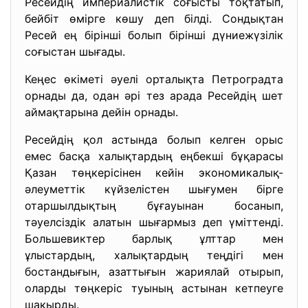
Ресейдің империалистік соғысты тоқтатып,
бейбіт өмірге көшу деп білді. Сондықтан
Ресей ең бірінші болып бірінші дүниежүзілік
соғыстан шығады.
Кеңес өкіметі әуелі орталықта Петроградта
орнады да, одан әрі тез арада Ресейдің шет
аймақтарына дейін орнады.
Ресейдің қол астында болып келген орыс
емес басқа халықтардың еңбекші бұқарасы
Қазан төңкерісінен кейін экономикалық-
әлеуметтік күйзелістен шығумен бірге
отаршылдықтың бұғауынан босанып,
тәуелсіздік алатын шығармыз деп үміттенді.
Большевиктер барлық ұлттар мен
ұлыстардың, халықтардың теңдігі мен
бостандығын, азаттығын жариялай отырып,
оларды төңкеріс туының астынан кетпеуге
шақырды.