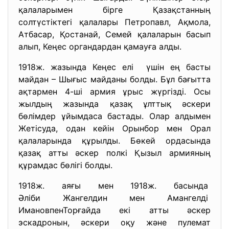
қалаларымен бірге Қазақстанның
солтүстіктегі қалалары Петропавл, Ақмола,
Атбасар, Қостанай, Семей қалаларын басып
алып, Кеңес органдардан қамауға алды.
1918ж. жазында Кеңес елі үшін ең басты
майдан – Шығыс майданы болды. Бұл бағытта
ақтармен 4-ші армия ұрыс жүргізді. Осы
жылдың жазында қазақ ұлттық әскери
бөлімдер ұйымдаса бастады. Олар алдымен
Жетісуда, одан кейін Орынбор мен Орал
қалаларында құрылды. Бөкей ордасында
қазақ атты әскер полкі Қызыл армияның
құрамдас бөлігі болды.
1918ж. аяғы мен 1918ж. басында
Әліби Жангелдин мен Амангелді
ИмановпенТорғайда екі атты әскер
эскадронын, әскери оқу және пулемат