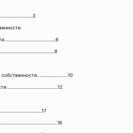
………………
……….3
венности
сти………………………………....6
ти…………………………………....
.8
ей собственности……...……………
10
нности………………………………….12
………………
…………...…..17
ти……………………………………..
18