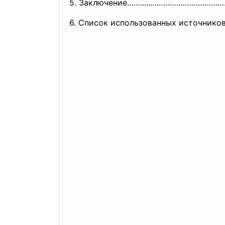
5. Заключение……......…………………………
6. Список использованных
источник