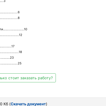
….3
………………....6
…………….....8
ости……...……………10
……………………….12
...…..17
……………………..18
………….23
……………………….25
ько стоит заказать работу?
0 Кб (
Скачать документ
)