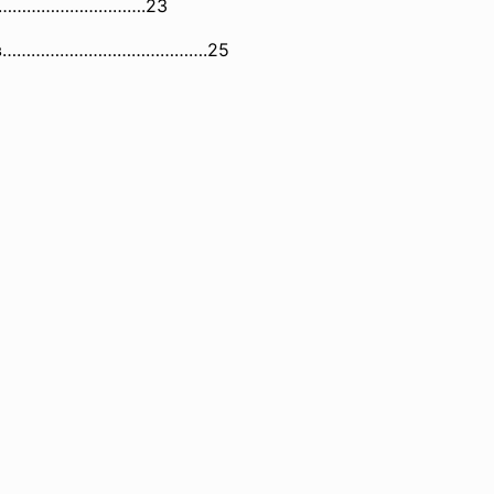
……
……………………….23
ов…………………………………….25