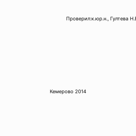
Проверил:к.юр.н., Гултева Н.
Кемерово 2014