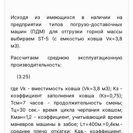
Исходя из имеющихся в наличии на
предприятии типов погрузо-доставочных
машин (ПДМ) для отгрузки горной массы
выбираем ST-5 (с емкостью ковша Vк=3,8
м3).
Расcчитаем среднюю эксплуатационную
производительность:
(3.25)
где Vk - вместимость ковша (Vk=3,8 м3); Кз -
коэффициент заполнения ковша (Кз=0,75);
Тсм=7 часов - продолжительность смены;
Тц=30 сек.- время цикла черпания ковшом;
Кман=1,2 - коэффициент, учитывающий время
маневров машины в забое; Lт=400м.=0,4км.-
среднее плечо откатки; Кдв.- коэффициент,