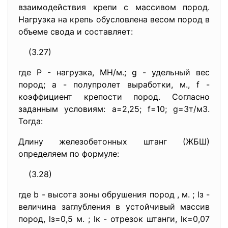
взаимодействия крепи с массивом пород.
Нагрузка на крепь обусловлена весом пород в
объеме свода и составляет:
(3.27)
где Р - нагрузка, МН/м.; g - удельный вес
пород; a - полупролет выработки, м., f -
коэффициент крепости пород. Согласно
заданным условиям: a=2,25; f=10; g=3т/м3.
Тогда:
Длину железобетонных штанг (ЖБШ)
определяем по формуле:
(3.28)
где b - высота зоны обрушения пород , м. ; lз -
величина заглубления в устойчивый массив
пород, lз=0,5 м. ; lк - отрезок штанги, lк=0,07