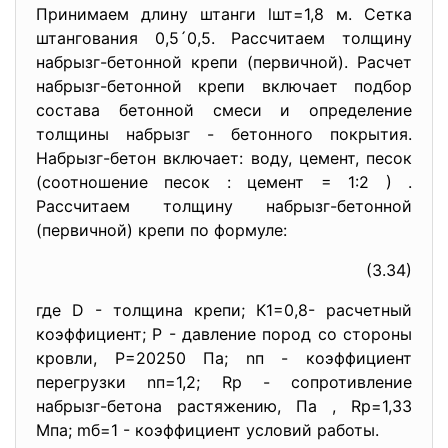
Принимаем длину штанги lшт=1,8 м. Сетка
штангования 0,5´0,5. Рассчитаем толщину
набрызг-бетонной крепи (первичной). Расчет
набрызг-бетонной крепи включает подбор
состава бетонной смеси и определение
толщины набрызг - бетонного покрытия.
Набрызг-бетон включает: воду, цемент, песок
(соотношение песок : цемент = 1:2 ) .
Рассчитаем толщину набрызг-бетонной
(первичной) крепи по формуле:
(3.34)
где D - толщина крепи; К1=0,8- расчетный
коэффициент; Р - давление пород со стороны
кровли, Р=20250 Па; nп - коэффициент
перегрузки nп=1,2; Rp - сопротивление
набрызг-бетона растяжению, Па , Rp=1,33
Мпа; mб=1 - коэффициент условий работы.