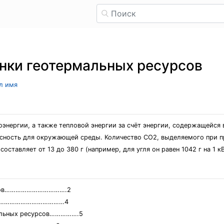
нки геотермальных ресурсов
ыл имя
оэнергии, а также тепловой энергии за счёт энергии, содержащейся
асность для окружающей среды. Количество СО2, выделяемого при п
тавляет от 13 до 380 г (например, для угля он равен 1042 г на 1 кВ
сурсов…………………………….2
недр…………………………………4
мальных ресурсов…………….5