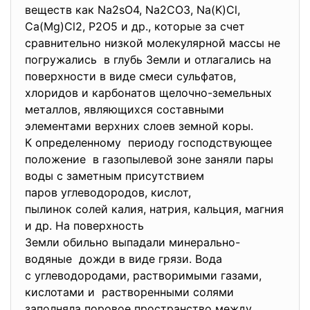
веществ как Na2sO4, Na2CO3, Na(K)Cl,
Ca(Mg)Cl2, P2O5 и др., которые за счет
сравнительно низкой молекулярной массы не
погружались в глубь Земли и отлагались на
поверхности в виде смеси сульфатов,
хлоридов и карбонатов щелочно-земельных
металлов, являющихся составными
элементами верхних слоев земной коры.
К определенному периоду господствующее
положение в газопылевой зоне заняли пары
воды с заметным присутствием
паров углеводородов, кислот,
пылинок солей калия, натрия, кальция, магния
и др. На поверхность
Земли обильно выпадали минерально-
водяные дожди в виде грязи. Вода
с углеводородами, растворимыми газами,
кислотами и растворенными солями
заполняла поровое пространство между