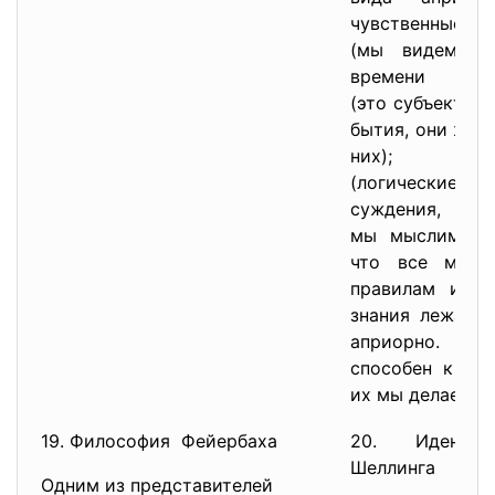
чувственные
(мы видем м
времени и 
(это субъектив
бытия, они живу
них); 2)р
(логические
суждения, умо
мы мыслим? П
что все мысл
правилам и за
знания лежат п
априорно. Т
способен к суж
их мы делаем у
19. Философия Фейербаха
20. Идентич
Шеллинга
Одним из представителей