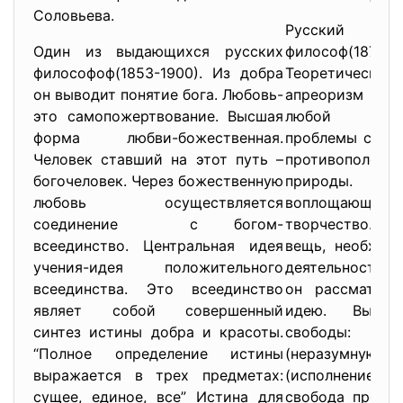
Соловьева.
Русский р
Один из выдающихся русских
философ(1874-1
философоф(1853-1900). Из добра
Теоретическо
он выводит понятие бога. Любовь-
апреоризм Ка
это самопожертвование. Высшая
любой миро
форма любви-божественная.
проблемы следу
Человек ставший на этот путь –
противополо
богочеловек. Через божественную
природы. 
любовь осуществляется
воплощающий 
соединение с богом-
творчество. 
всеединство. Центральная идея
вещь, необходи
учения-идея положительного
деятельность. Б
всеединства. Это всеединство
он рассматрив
являет собой совершенный
идею. Выде
синтез истины добра и красоты.
свободы: и
“Полное определение истины
(неразумную)
выражается в трех предметах:
(исполнение мо
сущее, единое, все” Истина для
свобода прони