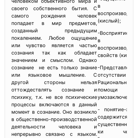
человеком объективного мира и
в ко
своего собственного бытия. С
воспроизводит
самого рождения человек
(кислый);
попадает в мир предметов,
созданный предыдущим
-Восприятие-
покалением. Любое ощущение
в ко
или чувство является частью
воспроизвод
сознания так как обладает
свойств (кислый
значением и смыслом. Однако
сознание не есть только знание
-Представлени
или языковое мышление. С
отсутстви
другой стороны нельзя
Рациональное
оттождествлять сознание и
помощи поня
психику, т.к. не все психические
умозаключений
процессы включаются в данный
- понятие-это 
момент в сознание. Оно возникло
содержитс
в общественно-производственной
существенные 
деятельности человека и
ки чего-л
непрерывно связано с языком.