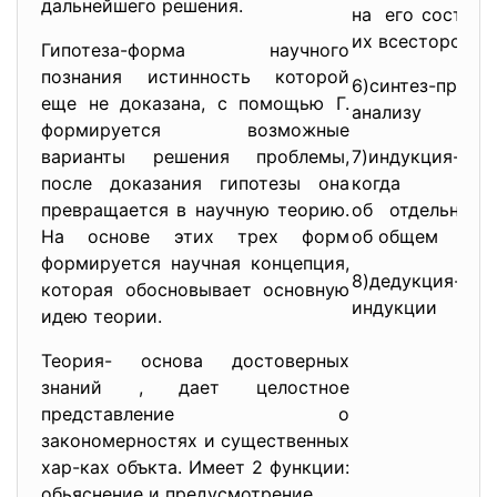
дальнейшего решения.
на его составн
их всесторонне
Гипотеза-форма научного
познания истинность которой
6)синтез-пр
еще не доказана, с помощью Г.
анализу
формируется возможные
варианты решения проблемы,
7)индукция-мет
после доказания гипотезы она
когда на
превращается в научную теорию.
об отдельном
На основе этих трех форм
об общем
формируется научная концепция,
8)дедукция-п
которая обосновывает основную
индукции
идею теории.
Теория- основа достоверных
знаний , дает целостное
представление о
закономерностях и существенных
хар-ках объкта. Имеет 2 функции:
обьяснение и предусмотрение.