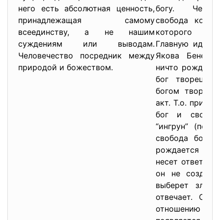
него есть абсолютная ценность,
богу. Челов
принадлежащая самому
свобода корен
всеединству, а не нашим
которого бог
суждениям или выводам.
Главную идею 
Человечество посредник между
Якова Бене. И
природой и божеством.
ничто рождаетс
бог творец=> 
богом творцом
акт. Т.о. приход
бог и свобод
“ингрун” (перв
свобода богом
рождается из 
несет ответстве
он не создава
выберет зло, 
отвечает. Сво
отношению к д