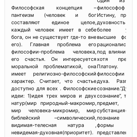
Один из из
Философская концепция –
философоф про
пантеизм (человек и бог
Истину, приро
составляют единое целое,
духовность мо
каждый человек имеет в себе
более усовер
бога, он не существует где-то вне
высшие формы
его). Главная проблема его
рационалистич
философии-проблема человека,
под влиянием П
его счастья. Он интересуется
хотя предпо
моральной проблематикой, она
Платону. Д
имеет религиозно-философский
философии св
характер. Считает, что счастье
духа. Разгра
доступно для всех . Философские
сознание.”Дух 
идеи: 1)идея трех миров и двух
сознание”, так 
натур(мир природный-макромир,
предмет,
мир человека-микромир, мир
субстанция
библейский –символический,
познание ид
видимая-телесная натура ,
формы поз
невидемая-духовная(приоритет).
представление