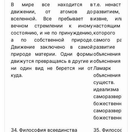
В мире все находится в
т.е. ненастоя
движении, от атомов до
развитием, опр
вселенной. Все пребывает в
извне, или э
вечном стремлении к иному
настоящим раз
состоянию, и не по принуждению,
которого на
а по собственной природе.
самого разви
Движение заключено в самой
развитие уп
природе материи. Одни формы
объяснения кос
движутся превращаясь в другие и
объяснения ис
ни один вид не берется ни от
Ламарк –сп
куда.
объяснения 
существ. В 
идеализма ра
саморазвертыв
божествен
саморазверты
божественное.
34. Философия всеединства
35. Философия 