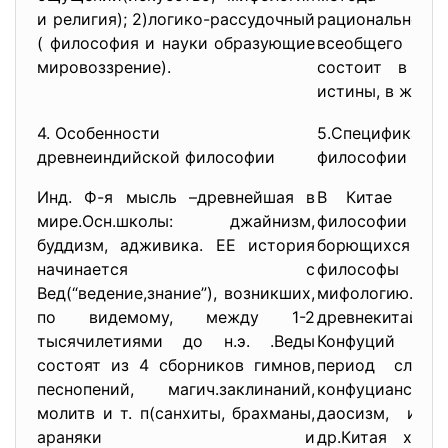
и религия); 2)логико-рассудочный
рационально
( философия и науки образующие
всеобщего как
мировоззрение).
состоит в чи
истины, в желан
4. Особенности
5.Специфика 
древнеиндийской философии
философии
Инд. Ф-я мысль –древнейшая в
В Китае проц
мире.Осн.школы: джайнизм,
философии
буддизм, адживика. ЕЕ история
борющихся ц
начинается с
философы брод
Вед(“ведение,знание”), возникших,
мифологию
по видемому, между 1-2
древнекита
тысячилетиями до н.э. .Веды
Конфуций и 
состоят из 4 сборников гимнов,
период сложи
песнопений, магич.заклинаний,
конфуцианство
молитв и т. п(санхиты, брахманы,
даосизм, инь
араняки и
др.Китая хара