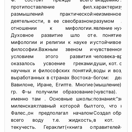
протипоставление фил.
характеризует 
размышлений практической
неизменное, п
деятельности, в ее свеобразном
разумом . Ч
отношении к мифологии.
явление нужно 
Духовное развитие шло от
е. понятие: 
мифологии и религии к науке и
устойчивое
философии.Важным звеном и
чувственному 
условием этого развития
человека-врем
оказалось усвоение греками
души, кот. сост
научных и философских понятий,
воды и воздуха
выработанных в странах Востока-
богом: делит
Вавилоне, Иране, Египте. Многие
(мышление)
гр. Ф-ы получили образование
(чувства).
именно там . Основные школы:
познания:”зн-е
миленская:главный которой был
того, что когд
Фалес.,он предполагал началом
Создал образ и
всего воду т.е. жидкость,
в кот. 3 г
текучесть. Гераклит(«книга о
правителей-