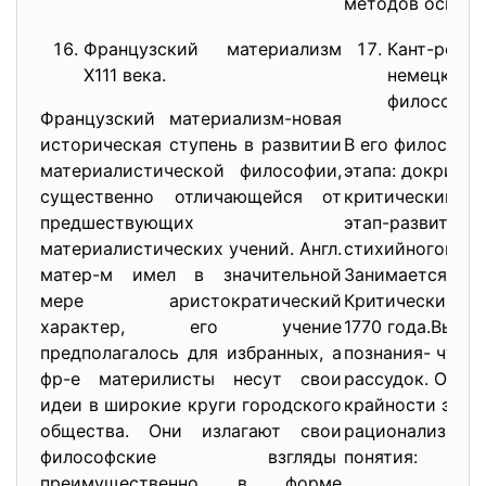
методов осмысл
Французский материализм
Кант-родо
Х111 века.
немецкой 
философии
Французский материализм-новая
историческая ступень в развитии
В его философи
материалистической философии,
этапа: докритич
существенно отличающейся от
критический. Д
предшествующих
этап-развитие
материалистических учений. Англ.
стихийногомате
матер-м имел в значительной
Занимается воп
мере аристократический
Критический эт
характер, его учение
1770 года.Выдел
предполагалось для избранных, а
познания- чувст
фр-е материлисты несут свои
рассудок. Он п
идеи в широкие круги городского
крайности эмпи
общества. Они излагают свои
рационализма. 
философские взгляды
понятия:
преимущественно в форме