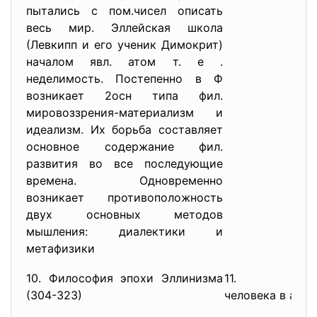
пытались с пом.чисел описать
весь мир. Эллейская школа
(Левкипп и его ученик Димокрит)
началом явл. атом т. е .
неделимость. Постепенно в Ф
возникает 2осн типа фил.
мировоззрения-материализм и
идеализм. Их борьба составляет
основное содержание фил.
развития во все последующие
времена. Одновременно
возникает противоположность
двух основных методов
мышления: диалектики и
метафизики
10. Философия эпохи Эллинизма
11. П
(304-323)
человека в ант