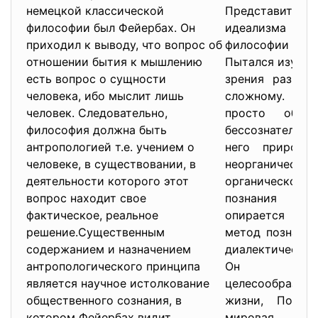
немецкой классической
Представител
философии был Фейербах. Он
идеализма 
приходил к выводу, что вопрос об
философии в и
отношении бытия к мышлению
Пытался изучит
есть вопрос о сущности
зрения развит
человека, ибо мыслит лишь
сложному. У 
человек. Следовательно,
просто объе
философия должна быть
бессознательно
антропологией т.е. учением о
него природа
человеке, в существовании, в
неорганиче
деятельности которого этот
органическому
вопрос находит свое
познания нат
фактическое, реальное
опирается на
решение.Существенным
метод познания
содержанием и назначением
диалектическу
антропологического принципа
Он подч
является научное истолкование
целесообраз
общественного сознания, в
жизни, По мн
котором Фейербах видит
мировая душ