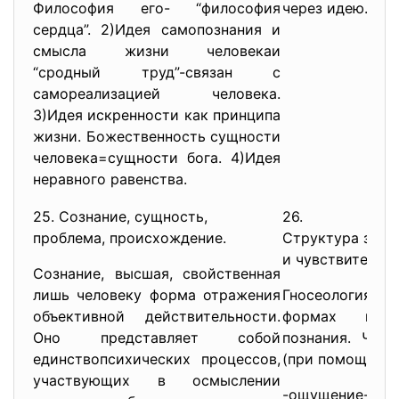
Философия его- “философия
через идею.
сердца”. 2)Идея самопознания и
смысла жизни человекаи
“сродный труд”-связан с
самореализацией человека.
3)Идея искренности как принципа
жизни. Божественность сущности
человека=сущности бога. 4)Идея
неравного равенства.
25. Сознание, сущность,
26.
проблема, происхождение.
Структура знан
и чувствительн
Сознание, высшая, свойственная
лишь человеку форма отражения
Гносеология-т
объективной действительности.
формах и за
Оно представляет собой
познания. Чувс
единствопсихических процессов,
(при помощи чу
участвующих в осмыслении
-ощущение-ч