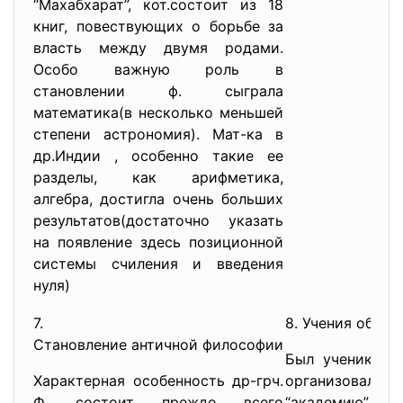
“Махабхарат”, кот.состоит из 18
книг, повествующих о борьбе за
власть между двумя родами.
Особо важную роль в
становлении ф. сыграла
математика(в несколько меньшей
степени астрономия). Мат-ка в
др.Индии , особенно такие ее
разделы, как арифметика,
алгебра, достигла очень больших
результатов(достаточно указать
на появление здесь позиционной
системы счиления и введения
нуля)
7.
8. Учения об ид
Становление античной философии
Был учеником 
Характерная особенность др-грч.
организовал у
Ф. состоит прежде всего
“академию”.Пла