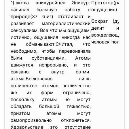
1)школа эпикурейцев Эпикур-
Протогор(расс
написал большую работу о
ощущения)
природе(37 книг) отстаивает и
Сократ (душа 
развивает материалистический
делит на 
сенсуализм. Все что мы ощущаем,
вожделеющую
истинно, ощущения никогда нас
человек-
полити
не обманывают.Считал, что
неободимо, чтобы перевоначала
были субстанциями. Атомы
движутся непрерывно, и это
связано с внутр. св-ми
атома.Бесконечно лишь
количество атомов, количество
же их форм ограничено,
поскольку атомы не могут
обладать большой тяжестью,
приэтом атомы могут
самопроизвольно отклоняться.
Удовольствие это отсутствие