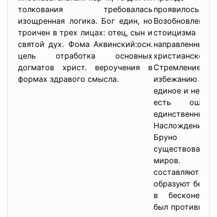
толкования требовалась
проявилос
изощренная логика. Бог един, но
Возобновление 
троичен в трех лицах: отец, сын и
стоицизма 
святой дух. Фома Аквинский:осн.
направлен
цель отработка основных
христианс
догматов христ. вероучения в
Стремление 
формах здравого смысла.
избежанию стра
единое и недел
есть ощущ
единственный и
Наслождение – 
Бруно пр
существовани
миров. Не
составляют бес
образуют беско
в бесконечном
был противнико