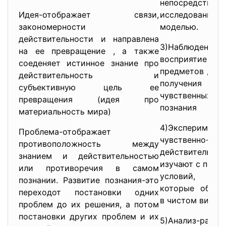
непосредствен
Идея-отображает связи,
исследовани
закономерности
моделью.
действительности и направлена
3)Наблюдение-
на ее превращение , а также
восприятие
соеденяет истинное знание про
предметов дейс
действительность и
получения не
субъективную цель ее
чувственных д
превращения (идея про
познания
материальность мира)
4)Экспериме
Проблема-отображает
чувственно-дей
противоположность между
действительнос
знанием и действительностью
изучают с пом
или противоречия в самом
условий,
познании. Развитие познания-это
которые обесп
переходот постановки одних
в чистом виде т
проблем до их решения, а потом
постановки других проблем и их
5)Анализ-расч