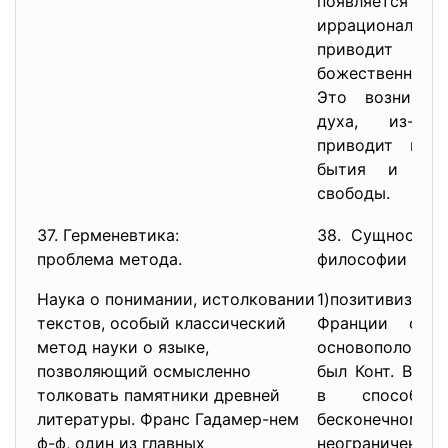
появляется
иррационал
приводит 
божественной 
Это возникае
духа, из-за
приводит к р
бытия и к р
свободы.
37. Герменевтика:
38. Сущность 
проблема метода.
философии поз
Наука о понимании, истолковании
1)позитивизм.
текстов, особый классический
Франции обра
метод науки о языке,
основоположни
позволяющий осмысленно
был Конт. Выск
толковать памятники древней
в способн
литературы. Франс Гадамер-нем
бесконечном
ф-ф, один из главных
неограниченн