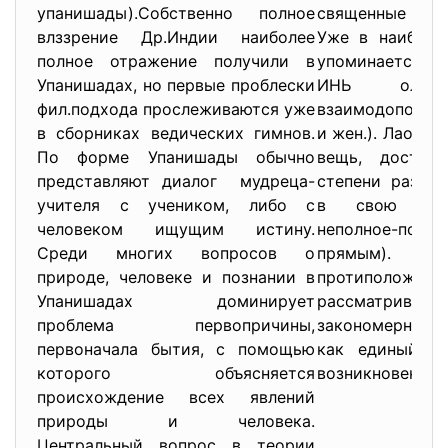
упанишады).Собственно полное
священные кни
влззрение Др.Индии наиболее
Уже в наиболе
полное отражение получили в
упоминается дв
Упанишадах, но первые проблески
ИНЬ олице
фил.подхода прослеживаются уже
взаимодополня
в сборниках ведических гимнов.
и жен.). Лао-дз
По форме Упанишады обычно
вещь, достигн
представляют диалог мудреца-
степени развит
учителя с учеником, либо с
в свою прот
человеком ищущим истину.
неполное-по
Среди многих вопросов о
прямым).
природе, человеке и познании в
протиположнос
Упанишадах доминирует
рассматривала
проблема первопричины,
закономерность
первоначала бытия, с помощью
как единый по
которого объясняется
возникновение 
происхождение всех явлений
природы и человека.
Центральный вопрос в теории