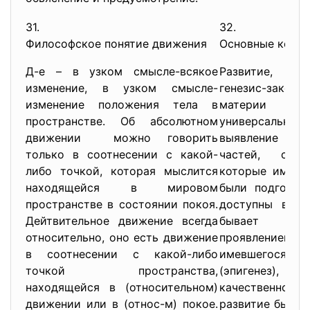
31.
32.
Философское понятие движения
Основные конце
Д-е – в узком смысле-всякое
Развитие, т
изменение, в узком смысле-
генезис-законо
изменение положения тела в
материи и 
пространстве. Об абсолютном
универсаль
движении можно говорить
выявление , об
только в соотнесении с какой-
частей, сост
либо точкой, которая мыслится
которые имели
находящейся в мировом
были подготов
пространстве в состоянии покоя.
доступны восп
Дейтвительное движение всегда
бывает экст
относительно, оно есть движение
проявлением и
в соотнесении с какой-либо
имевшегося, 
точкой пространства,
(эпигенез), т.
находящейся в (относительном)
качественно н
движении или в (относ-м) покое.
развитие бывае