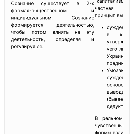
“капитализм”-
Сознание существует в 2-х
частная со
формах-общественном и
принцып выгоды
индивидуальном. Сознание
формируется деятельностью,
суждение-э
чтобы потом влиять на эту
в кторо
деятельность, определяя и
утвержден
регулируя ее.
чего-либ
Украины 
предикат))
Умозаключ
суждений
основе су
выводитс
(бывает 
дедуктивн
В рельном пр
чувственные 
формы взаимоп