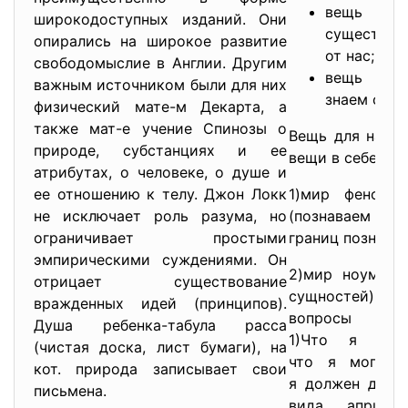
вещь в
широкодоступных изданий. Они
существу
опирались на широкое развитие
от нас;
свободомыслие в Англии. Другим
вещь для
важным источником были для них
знаем об э
физический мате-м Декарта, а
также мат-е учение Спинозы о
Вещь для нас я
природе, субстанциях и ее
вещи в себе. Вы
атрибутах, о человеке, о душе и
ее отношению к телу. Джон Локк
1)мир феноме
не исключает роль разума, но
(познава
ограничивает простыми
границ познания
эмпирическими суждениями. Он
2)мир ноумено
отрицает существование
сущностей)непо
вражденных идей (принципов).
вопрос
Душа ребенка-табула расса
1)Что я мог
(чистая доска, лист бумаги), на
что я могу н
кот. природа записывает свои
я должен дела
письмена.
вида априор