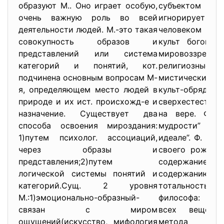
образуют М.. Оно играет особую,
субъектом и 
очень важную роль во всей
игнорирует 
деятельности людей. М.-это такая
человеком и пр
совокупность образов и
культ богов. О
представлений или система
мировоззрени
категорий и понятий, кот.
религиозные 
подчинена основным вопросам М-
мистических
я, определяющем место людей в
культ-обрядов
природе и их ист. происхожд-е и
сверхестестве
назначение. Существует два
на вере. Фило
способа освоения мироздания:
мудрости” и
1)путем психолог. ассоциаций,
идеале”. Ф. пре
через образы и
своего рождени
представления;2)путем
содержание, м
логической системы понятий и
содержанию
категорий.Сущ. 2 уровня
тотальность.
М.:1)эмоционально-образный-
философа: Чт
связан с миром
всех вещей? 
ощущений(искусство, мифология
метода ф.