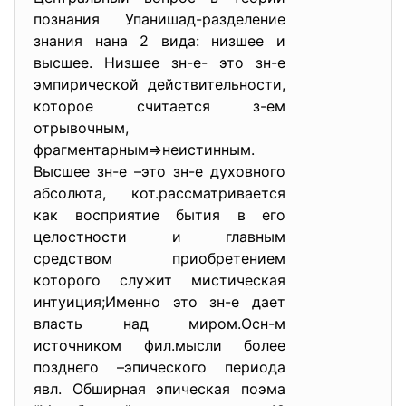
познания Упанишад-разделение
знания нана 2 вида: низшее и
высшее. Низшее зн-е- это зн-е
эмпирической действительности,
которое считается з-ем
отрывочным,
фрагментарным=>неистинным.
Высшее зн-е –это зн-е духовного
абсолюта, кот.рассматривается
как восприятие бытия в его
целостности и главным
средством приобретением
которого служит мистическая
интуиция;Именно это зн-е дает
власть над миром.Осн-м
источником фил.мысли более
позднего –эпического периода
явл. Обширная эпическая поэма