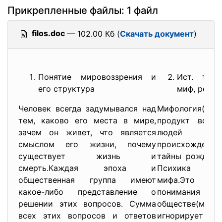
Прикрепленные файлы: 1 файл
filos.doc
— 102.00 Кб (
Скачать документ
)
Понятие мировоззрения и
Ист. типы
его структура
миф, религ
Человек всегда задумывался над
Мифология(“миф
тем, каково его места в мире,
продукт вообр
зачем он живет, что является
людей объ
смыслом его жизни, почему
происхождение 
существует жизнь и
тайны рождения
смерть.Каждая эпоха и
Психика чел
общественная группа имеют
мифа.Это ос
какое-либо представление о
понимания мир
решении этих вопросов. Сумма
обществе(мир
всех этих вопросов и ответов
игнорирует 