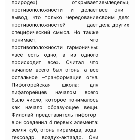
природе») открывает
земледельцев 
противоположности и делает
все они дол
вывод, что только чередование
своим делом, 
противоположностей дает
дела других.
специфический смысл. Но также
понимает, что
противоположности гармоничны:
«всё есть одно, а из одного
происходит все». Считал что
началом всего был огонь, а все
остальное –транформация огня.
Пифогорейская школа: для
пифагорейцев началом всего
было число, которое понималось
как начало образующее вещи.
Филолай представитель пифогор-
в.он соеденил 4 первых элемента:
земля-куб, огонь-пирамида, вода-
гексоэдр, воздух-актаэдр. Они