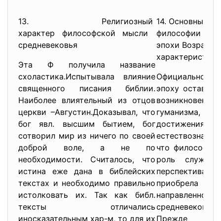
13. Религиозный
14. Основные н
характер философской мысли
философии
средневековья
эпохи Возражде
характеристика
Эта Ф получила название
схоластика.Испытывала влияние
Официальной ф
священного писания библии.
эпоху оставала
Наиболее влиятельный из отцов
возникнове
церкви –Августин.Доказывал, что
гуманизма,
бог явл. высшим бытием, бог
достижени
сотворил мир из ничего по своей
естествознания
доброй воле, а не по
что философия 
необходимости. Считалось, что
роль служанк
истина еже дана в библейских
перспектив
текстах и необходимо правильно
приобрела ант
истолковать их. Так как библ.
направленност
тексты отличались
средневековья 
иносказательным хар-м, то для их
Прежде всег