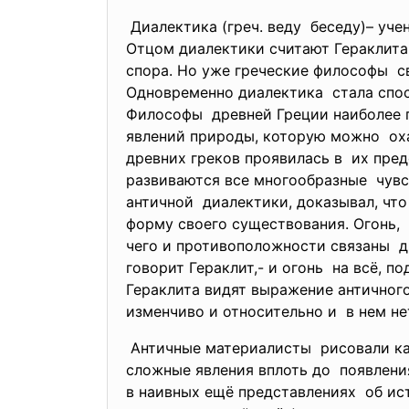
Диалектика (греч. веду беседу)– уче
Отцом диалектики считают
Гераклита
спора. Но уже греческие
философы св
Одновременно диалектика стала спо
Философы древней Греции наиболее 
явлений природы, которую
можно оха
древних греков проявилась в их пре
развиваются все многообразные чув
античной диалектики, доказывал, что
форму своего существования.
Огонь, 
чего и противоположности
связаны д
говорит Гераклит,- и огонь на всё, п
Гераклита видят выражение
античног
изменчиво и относительно и в нем не
Античные материалисты рисовали кар
сложные явления вплоть до появлени
в наивных ещё представлениях об ис