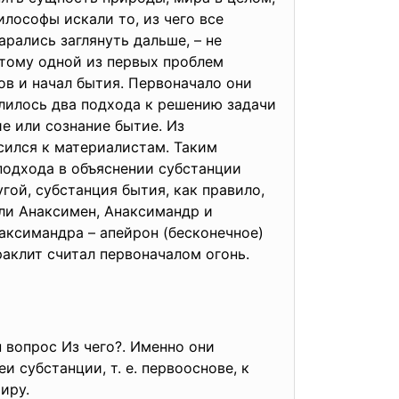
лософы искали то, из чего все
рались заглянуть дальше, – не
этому одной из первых проблем
ов и начал бытия. Первоначало они
елилось два подхода к решению задачи
е или сознание бытие. Из
осился к материалистам. Таким
подхода в объяснении субстанции
гой, субстанция бытия, как правило,
ли Анаксимен, Анаксимандр и
аксимандра – апейрон (бесконечное)
раклит считал первоначалом огонь.
 вопрос Из чего?. Именно они
 субстанции, т. е. первооснове, к
иру.