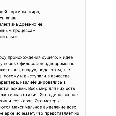
бщей
картины мира,
ясь лишь
алектика древних не
лённым
процессам,
рительны.
осу происхождения сущего: к идее
ло у первых философов одновременно
 огонь, воздух, вода, атом, т. е.
, потому и выступали в качестве
арактера, квалифицировались в
стическими. Весь мир для них есть
ластичная стихия. Это единственное
хия и есть архе. Это матерь-
яются максимальное выделение всех
е архе исчезает, что представляет из