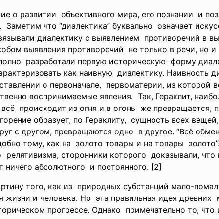
ние о развитии объективного мира, его познании и по
. Заметим что “диалектика”
буквально означает искус
язывали диалектику с
выявлением противоречий в вы
собом выявления
противоречий не только в речи, но 
полно разработали первую
историческую форму диал
рактеризовать как наивную диалектику. Наивность 
дставлении о
первоначале, первоматерии, из которой 
ственно воспринимаемые
явления. Так, Гераклит, наи
 всё происходит из огня и в огонь же превращается,
горение образует, по Гераклиту, сущность всех вещей
руг с другом, превращаются одно в другое. “Всё обмен
одобно тому, как на золото товары и на товары золото
о релятивизма, сторонники
которого доказывали, что 
т ничего абсолютного и постоянного. [2]
тину того, как из природных субстанций мало-
помал
я жизни и человека. Но эта правильная идея древни
торическом прогрессе.
Однако примечательно то, что 