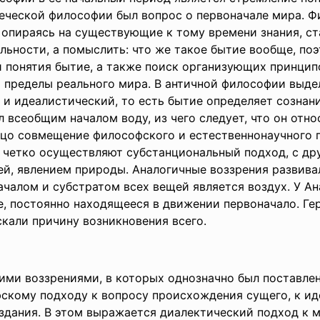
ческой философии был вопрос о первоначале мира. Фи
пираясь на существующие к тому времени знания, ста
ьности, а помыслить: что же такое бытие вообще, по
 понятия бытие, а также поиск организующих принцип
а пределы реального мира. В античной философии выд
и идеалистический, то есть бытие определяет сознани
л всеобщим началом воду, из чего следует, что он отн
ицо совмещение философского и естественнонаучного 
 четко осуществляют субстанциональный подход, с дру
ей, явлением природы. Аналогичные воззрения развива
ачалом и субстратом всех вещей является воздух. У Ан
е, постоянно находящееся в движении первоначало. Ге
кали причину возникновения всего.
ми воззрениями, в которых однозначно был поставлен
кому подходу к вопросу происхождения сущего, к идеи
здания. В этом выражается диалектический подход к м