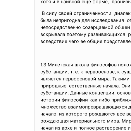
хотя и в наивной ещё форме, прониз
В силу своей ограниченности диалек
была непригодна для
исследования от
непосредственно созерцаемой
общей
вскрывала поэтому
развивающихся р
вследствие чего ее общие
представле
1.3 Милетская школа философов поло
субстанции, т. е. к первооснове, к 
является первоосновой мира. Такими п
природные, естественные начала. Они
субстанции. Данные концепции, основ
истории философии как либо приближ
множество взаимопревращающихся дру
начало, из которого рождаются все ве
рождающая материального мира. Мир
начал из архе и полное растворение и