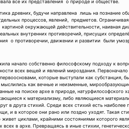
ывала все их
представления о природе и обществе.
тика древних, будучи
направлена лишь на познание о
дельных процессов, явлений, предметов. Ограничива
 картиной окружающей
действительности, наивная ди
еальных внутренних
противоречий, присущих опреде
ния о противоречии, движении и развитии были умоз
жила начало собственно философскому подходу к вопр
сущности всех вещей и явлений мироздания. Первонача
ервоосновами, которые выступали как субстанция, были:
 мыслились как вечные и неизменные, мирообразующие
анные на поиске архе в природе, натурфилософского х
ающиеся к материализму, либо являющиеся материали
г в друга стихий. Среди всех стихий есть наиболее п
щи, и в которое они рано или поздно уходят. Такая сти
 живет циклами, крайними состояниями которого явл
х всех в архе. Превращаясь в иные стихии, генетическо