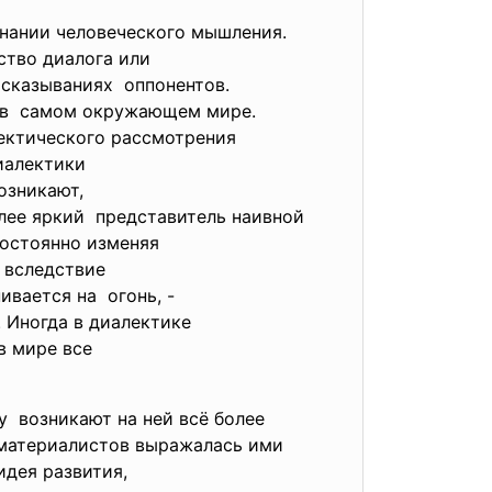
знании человеческого
мышления.
ство диалога
или
сказываниях оппонентов.
и в самом окружающем мире.
ектического
рассмотрения
диалектики
возникают,
более яркий представитель наивной
 постоянно изменяя
,
вследствие
ивается на огонь, -
”. Иногда в диалектике
в мире все
у возникают на ней всё более
х материалистов выражалась ими
идея развития,