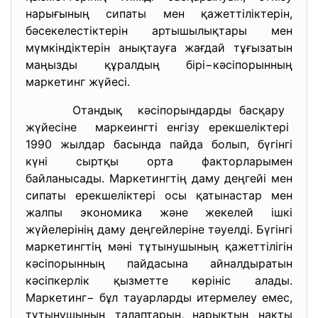
нарығының сипаты мен қажеттіліктерін,
бәсекелестіктерін артышылықтары мен
мүмкіндіктерін анықтауға жағдай тұғызатын
маңызды құралдың бірі−кәсіпорынның
маркетинг жүйесі.
Отандық кәсіпорындарды басқару
жүйесіне маркеингті енгізу
ерекшеліктері
1990 жылдар басында пайда болып, бүгінгі
күні сыртқы орта факторларымен
байланысады. Маркетингтің даму деңгейі мен
сипаты ерекшеліктері осы қатынастар мен
жалпы экономика және жекелей ішкі
жүйелерінің даму деңгейлеріне тәуелді. Бүгінгі
маркетингтің мәні тұтынушының қажеттілігін
кәсіпорынның пайдасына айналдыратын
кәсіпкерлік қызметте көрініс алады.
Маркетинг− бұл тауарларды итермелеу емес,
тұтынушының талаптарын, нарықтың нақты