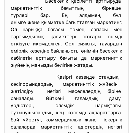
Бәсекелік қабілетті арттыруда
маркетингтік бағыттың бірнеше
түрлері бар. Ең алдымен, бұл
өнімге және қызметке бағытталған маркетинг.
Ол нарыққа бағасы төмен, сапасы мен
тартымдылық қасиеттері жоғары өнімді
өткізуге икемделген. Сол сияқты, тауардың
өмірлік кезеңіне байланысты өнімнің бәсекелік
қабілетін арттыру бағыты да маркетингтік
жүйенің маңызды бөлігіне жатады.
Қазіргі кезеңде отандық
кәсіпорындардың маркетингтік жүйесін
жетілдіру негізгі мәселелердің біріне
саналады. Өйткені ғаламдық даму
үрдістері, әлемдік нарықтағы
тұтынушылардың кең көлемді
ақпараттарға
бой үйретуі, коммерциялық
және іскерлік
салаларда маркетингтік әдістердің негізгі