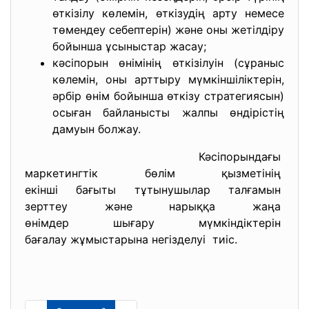
өткізілу көлемін, өткізудің арту немесе
төмендеу себептерін) және оны жетілдіру
бойынша ұсыныстар жасау;
кәсіпорын өнімінің өткізілуін (сұраныс
көлемін, оны арттыру мүмкіншіліктерін,
әрбір өнім бойынша өткізу стратегиясын)
осыған байланысты жалпы өндірістің
дамуын болжау.
Кәсіпорындағы
маркетингтік бөлім қызметінің
екінші бағыты тұтынушылар
талғамын
зерттеу және нарыққа жаңа
өнімдер шығару мүмкіндіктерін
бағалау жұмыстарына
негізделуі тиіс.