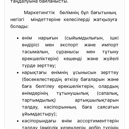
таңдалуына байланысты.
Маркетингтік бөлімнің бұл бағытының
негізгі міндеттеріне келесілерді
жатқызуға
болады:
өнім нарығын (сыйымдылығын, ішкі
өндірісі мен экспорт және импорт
тасымалын, сұранысы мен тұтыну
ерекшеліктерін) кешенді және жүйелі
түрде зерттеу;
нарықтағы өнімнің ұсынысын зерттеу
(бәсекелестердің өткізу бағаларын және
баға белгілеу ерекшеліктерін, олардың
өнімдерінің тұтынушылық (сапалық,
тартымдылық) артықшылықтарын
талдау, кәсіпорынның баға саясатын
ұйымдастыру);
кәсіпорындағы өнім ассортименттерін
талдау (өмірлік кезеңдерін, әрбір түрінің