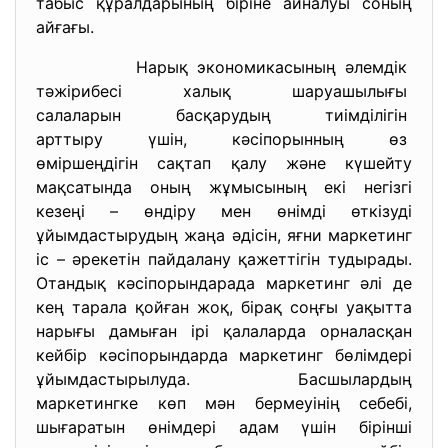
табыс құралдарының біріне айналуы соның
айғағы.
Нарық экономикасының әлемдік
тәжірибесі халық шаруашылығы
салаларын басқарудың
тиімділігін
арттыру үшін, кәсіпорынның өз
өміршеңдігін сақтап қалу және күшейту
мақсатында оның жұмысының екі негізгі
кезеңі – өндіру мен өнімді өткізуді
ұйымдастырудың жаңа әдісін, яғни маркетинг
іс – әрекетін пайдалану қажеттігін тудырады.
Отандық кәсіпорындарада маркетинг әлі де
кең тарала қойған жоқ, бірақ соңғы уақытта
нарығы дамыған ірі қалаларда орналасқан
кейбір кәсіпорындарда маркетинг бөлімдері
ұйымдастырылуда. Басшылардың
маркетингке көп мән бермеуінің себебі,
шығаратын өнімдері адам үшін бірінші