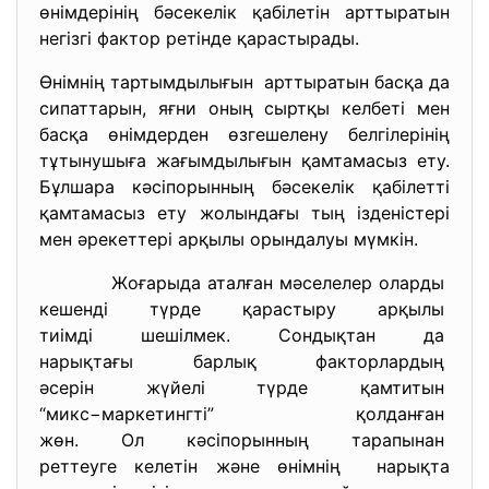
өнімдерінің бәсекелік қабілетін арттыратын
негізгі фактор ретінде қарастырады.
Өнімнің тартымдылығын арттыратын басқа да
сипаттарын, яғни оның сыртқы келбеті мен
басқа өнімдерден өзгешелену белгілерінің
тұтынушыға жағымдылығын қамтамасыз ету.
Бұлшара кәсіпорынның бәсекелік қабілетті
қамтамасыз ету жолындағы тың ізденістері
мен әрекеттері арқылы орындалуы мүмкін.
Жоғарыда аталған мәселелер
оларды
кешенді түрде қарастыру
арқылы
тиімді шешілмек. Сондықтан да
нарықтағы барлық факторлардың
әсерін жүйелі түрде қамтитын
“микс−маркетингті” қолданған
жөн. Ол кәсіпорынның
тарапынан
реттеуге келетін және өнімнің нарықта