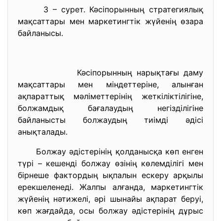
3 – сурет. Кәсіпорынның стратегиялық
мақсаттары мен маркетингтік жүйенің өзара
байланысы.
Кәсіпорынның нарықтағы даму
мақсаттары мен міндеттеріне, алынған
ақпараттық мәліметтерінің жеткіліктілігіне,
болжамдық бағалаудың негізділігіне
байланысты болжаудың тиімді әдісі
анықталады.
Болжау әдістерінің қолданысқа көп енген
түрі – кешенді болжау өзінің көлемділігі мен
бірнеше фактордың ықпалын ескеру арқылы
ерекшеленеді. Жалпы алғанда, маркетингтік
жүйенің нәтижелі, әрі шынайы ақпарат беруі,
көп жағдайда, осы болжау әдістерінің дұрыс