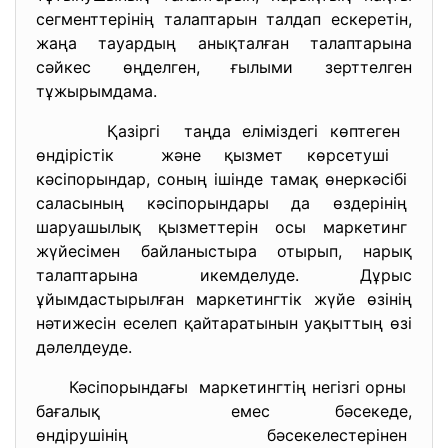
сегменттерінің талаптарын талдап ескеретін,
жаңа тауардың анықталған талаптарына
сәйкес өңделген, ғылыми зерттелген
тұжырымдама.
Қазіргі таңда еліміздегі көптеген
өндірістік және қызмет көрсетуші
кәсіпорындар, соның ішінде тамақ өнеркәсібі
саласының кәсіпорындары да
өздерінің
шаруашылық қызметтерін осы
маркетинг
жүйесімен байланыстыра отырып, нарық
талаптарына икемделуде. Дұрыс
ұйымдастырылған маркетингтік жүйе өзінің
нәтижесін еселеп қайтаратынын уақыттың өзі
дәлелдеуде.
Кәсіпорындағы маркетингтің негізгі орны
бағалық емес бәсекеде,
өндірушінің бәсекелестерінен