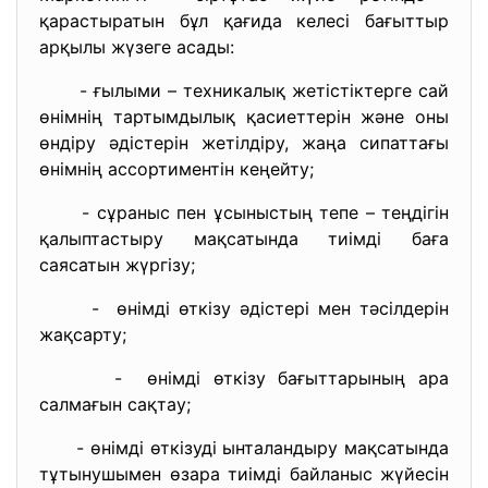
қарастыратын бұл қағида келесі бағыттыр
арқылы жүзеге асады:
- ғылыми – техникалық жетістіктерге сай
өнімнің тартымдылық қасиеттерін және оны
өндіру әдістерін жетілдіру, жаңа сипаттағы
өнімнің ассортиментін кеңейту;
- сұраныс пен ұсыныстың тепе – теңдігін
қалыптастыру мақсатында тиімді баға
саясатын жүргізу;
- өнімді өткізу әдістері мен тәсілдерін
жақсарту;
- өнімді өткізу бағыттарының ара
салмағын сақтау;
- өнімді өткізуді ынталандыру мақсатында
тұтынушымен өзара тиімді байланыс жүйесін