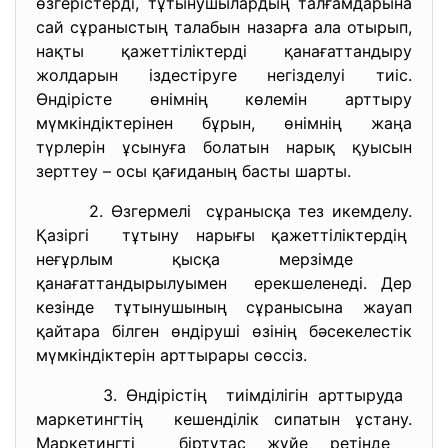
өзгерістерді, тұтынушылардың талғамдарына
сай сұраныстың талабын назарға ала отырып,
нақты қажеттіліктерді қанағаттандыру
жолдарын іздестіруге негізделуі тиіс.
Өндірісте өнімнің көлемін арттыру
мүмкіндіктерінен бұрын, өнімнің жаңа
түрлерін ұсынуға болатын нарық қуысын
зерттеу – осы қағиданың басты шарты.
2. Өзгермелі сұранысқа тез икемделу.
Қазіргі тұтыну нарығы
қажеттіліктердің
неғұрлым қысқа мерзімде
қанағаттандырылуымен ерекшеленеді. Дер
кезінде тұтынушының сұранысына жауап
қайтара білген өндіруші өзінің бәсекелестік
мүмкіндіктерін арттырары сөссіз.
3. Өндірістің тиімділігін арттыруда
маркетингтің кешенділік сипатын ұстану.
Маркетингті біртұтас жүйе ретінде