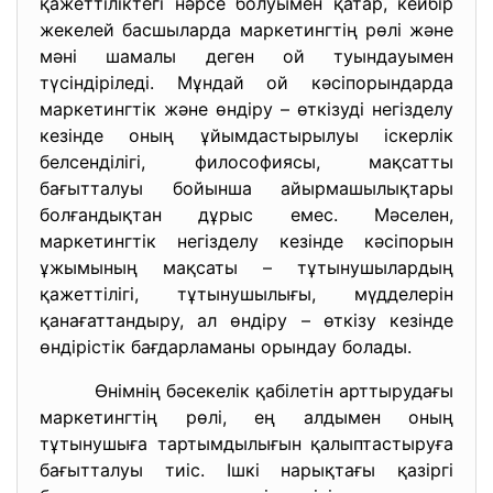
қажеттіліктегі нәрсе болуымен қатар, кейбір
жекелей басшыларда маркетингтің рөлі және
мәні шамалы деген ой туындауымен
түсіндіріледі. Мұндай ой кәсіпорындарда
маркетингтік және өндіру – өткізуді негізделу
кезінде оның ұйымдастырылуы іскерлік
белсенділігі, философиясы, мақсатты
бағытталуы бойынша айырмашылықтары
болғандықтан дұрыс емес. Мәселен,
маркетингтік негізделу кезінде кәсіпорын
ұжымының мақсаты – тұтынушылардың
қажеттілігі, тұтынушылығы, мүдделерін
қанағаттандыру, ал өндіру – өткізу кезінде
өндірістік бағдарламаны орындау болады.
Өнімнің бәсекелік қабілетін арттырудағы
маркетингтің рөлі, ең алдымен оның
тұтынушыға тартымдылығын қалыптастыруға
бағытталуы тиіс. Ішкі нарықтағы қазіргі