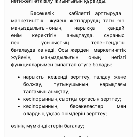
нәтижелі өткізілу жиынтығын құрайды.
Бәсекелік қабілетті арттыруда
маркетингтік жүйені жетілдірудің тағы бір
маңыздылығы−оның нарыққа
қандай
өнім керектігін анықтауда,
сұраныс
пен ұсыныстың тепе−теңдігін
бағалауда көінеді. Осы жерден маркетингтік
жүйенің маңыздылығын оның негізгі
функцияларымен сипаттап өтуге болады:
нарықты кешенді зерттеу, талдау және
болжау, тұтынушының нарықтағы
талғамын анықтау;
кәсіпорынның сыртқы ортасын зерттеу;
кәсіпорынның бәсекелестері мен
олардың ұқсас өнімдерін зерттеу;
өзінің мүмкіндіктерін бағалау;