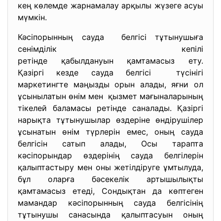
кең көлемде жарнамалау арқылы жүзеге асуы
мүмкін.
Кәсіпорынның сауда белгісі тұтынушыға
сенімділік кепілі
ретінде қабылдануын қамтамасыз ету.
Қазіргі кезде сауда белгісі түсінігі
маркетингте маңызды орын алады, яғни ол
ұсынылатын өнім мен қызмет мағыналарының
тікелей баламасы ретінде саналады. Қазіргі
нарықта тұтынушылар өздеріне өндірушілер
ұсынатын өнім түрлерін емес, оның сауда
белгісін сатып алады, Осы тарапта
кәсіпорындар өздерінің сауда белгілерін
қалыптастыру мен оны жетілдіруге ұмтылуда,
бұл оларға бәсекелік артышылықты
қамтамасыз етеді, Сондықтан да көптеген
мамандар кәсіпорынның сауда белгісінің
тұтынушы санасында қалыптасуын оның