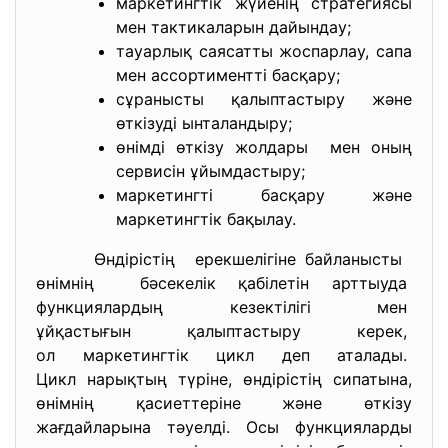
маркетингтік жүйенің стратегиясы
мен тактикаларын дайындау;
тауарлық саясатты жоспарлау, сапа
мен ассортиментті басқару;
сұранысты қалыптастыру және
өткізуді ынталандыру;
өнімді өткізу жолдары мен оның
сервисін ұйымдастыру;
маркетингті басқару және
маркетингтік бақылау.
Өндірістің ерекшелігіне байланысты
өнімнің бәсекелік қабілетін арттыуда
функциялардың кезектілігі мен
ұйқастығын қалыптастыру керек,
ол маркетингтік цикл деп
аталады.
Цикл нарықтың түріне, өндірістің сипатына,
өнімнің қасиеттеріне және өткізу
жағдайларына тәуелді. Осы функцияларды