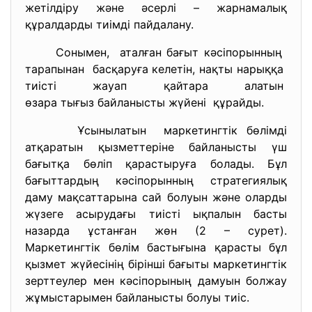
жетілдіру және әсерлі – жарнамалық
құралдарды тиімді пайдалану.
Сонымен, аталған бағыт кәсіпорынның
тарапынан басқаруға келетін, нақты
нарыққа
тиісті жауап қайтара алатын
өзара тығыз байланысты жүйені құрайды.
Ұсынылатын маркетингтік бөлімді
атқаратын қызметтеріне байланысты үш
бағытқа бөліп қарастыруға болады. Бұл
бағыттардың кәсіпорынның стратегиялық
даму мақсаттарына сай болуын және оларды
жүзеге асырудағы тиісті ықпалын басты
назарда ұстанған жөн (2 – сурет).
Маркетингтік бөлім бастығына қарасты бұл
қызмет жүйесінің бірінші бағыты маркетингтік
зерттеулер мен кәсіпорының дамуын болжау
жұмыстарымен байланысты болуы тиіс.