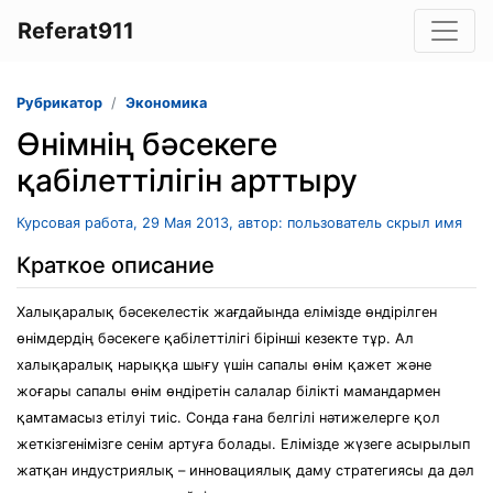
Referat911
Рубрикатор
Экономика
Өнімнің бәсекеге
қабілеттілігін арттыру
Курсовая работа, 29 Мая 2013, автор: пользователь скрыл имя
Краткое описание
Халықаралық бәсекелестік жағдайында елімізде өндірілген
өнімдердің бәсекеге қабілеттілігі бірінші кезекте тұр. Ал
халықаралық нарыққа шығу үшін сапалы өнім қажет және
жоғары сапалы өнім өндіретін салалар білікті мамандармен
қамтамасыз етілуі тиіс. Сонда ғана белгілі нәтижелерге қол
жеткізгенімізге сенім артуға болады. Елімізде жүзеге асырылып
жатқан индустриялық – инновациялық даму стратегиясы да дәл