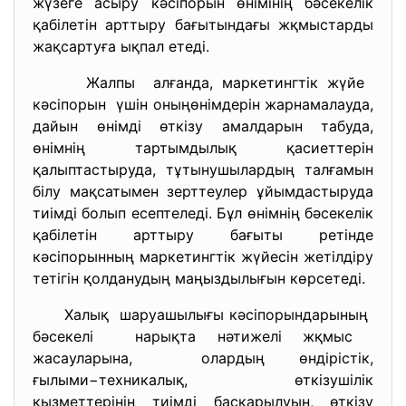
жүзеге асыру кәсіпорын өнімінің бәсекелік
қабілетін арттыру бағытындағы жқмыстарды
жақсартуға ықпал етеді.
Жалпы алғанда, маркетингтік жүйе
кәсіпорын үшін оныңөнімдерін жарнамалауда,
дайын өнімді өткізу амалдарын табуда,
өнімнің тартымдылық қасиеттерін
қалыптастыруда, тұтынушылардың талғамын
білу мақсатымен зерттеулер ұйымдастыруда
тиімді болып есептеледі. Бұл өнімнің бәсекелік
қабілетін арттыру бағыты ретінде
кәсіпорынның маркетингтік жүйесін жетілдіру
тетігін қолданудың маңыздылығын көрсетеді.
Халық шаруашылығы кәсіпорындарының
бәсекелі нарықта нәтижелі жқмыс
жасауларына, олардың өндірістік,
ғылыми−техникалық, өткізушілік
қызметтерінің тиімді басқарылуын, өткізу