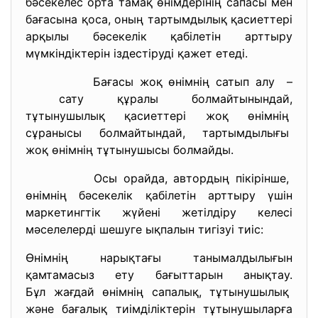
бәсекелес орта тамақ өнімдерінің сапасы мен
бағасына қоса, оның тартымдылық қасиеттері
арқылы бәсекелік қабілетін арттыру
мүмкіндіктерін іздестіруді қажет етеді.
Бағасы жоқ өнімнің сатып алу –
сату құралы болмайтынындай,
тұтынушылық қасиеттері жоқ
өнімнің
сұранысы болмайтындай, тартымдылығы
жоқ өнімнің тұтынушысы
болмайды.
Осы орайда, автордың пікірінше,
өнімнің бәсекелік қабілетін арттыру үшін
маркетингтік жүйені жетілдіру келесі
мәселелерді шешуге ықпалын тигізуі тиіс:
Өнімнің нарықтағы танымалдылығын
қамтамасыз ету бағыттарын анықтау.
Бұл жағдай өнімнің сапалық, тұтынушылық
және бағалық тиімділіктерін тұтынушыларға