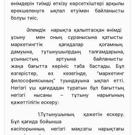
өнімдерін тиімді өткізу көрсеткіштері арқылы
ерекшеленуге ықпал етуімен байланысты
болуы тиіс.
Әлемдік нарықта қалыптасқан өнімді
ұсыну мен оның сұранысына қатысты
маркетингтік қағидалар
қоғамның
дамуына, тұтынушылрдың
талғамдарына,
ұсыныстың артуына байланысты
жаңа бағытта көрініс таба бастады. Бұл
өзгерістер, өз кезегінде, “маркетинг
философиясының” туындауына ықпал етті.
Негізгі үш қағидадан тұратын бұл бағыттың
негізгі нысаны – тұтыну нарығының
қажеттілігін ескеру:
1.Тұтынушының қажетін ескеру.
Бұл қағида бойынша
кәсіпорынның негізгі мақсаты нарықтағы