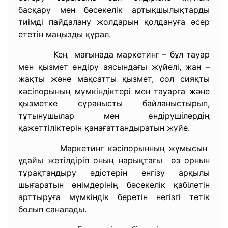
басқару мен бәсекелік артықшылықтарды
тиімді пайдалану жолдарын қолдануға әсер
ететін маңызды құрал.
Кең мағынада маркетинг – бұл тауар
мен қызмет өндіру аясындағы жүйелі, жан –
жақты және мақсатты қызмет, сол сияқты
кәсіпорының мүмкіндіктері мен тауарға және
қызметке сұранысты байланыстырып,
тұтынушылар мен өндірушілердің
қажеттіліктерін қанағаттандыратын жүйе.
Маркетинг кәсіпорынның
жұмысын
ұдайы жетілдіріп оның
нарықтағы өз орнын
тұрақтандыру әдістерін енгізу арқылы
шығаратын өнімдерінің бәсекелік қабілетін
арттыруға мүмкіндік беретін негізгі тетік
болып саналады.