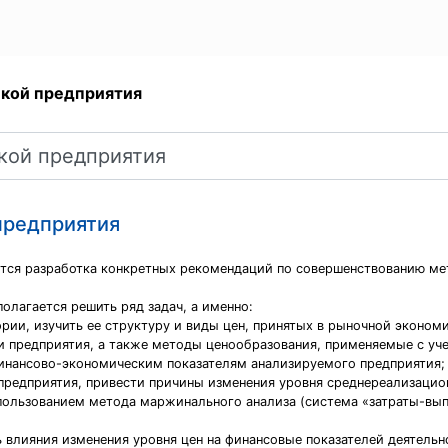
икой предприятия
предприятия
тся разработка конкретных рекомендаций по совершенствованию ме
олагается решить ряд задач, а именно:
рии, изучить ее структуру и виды цен, принятых в рыночной экономи
ки предприятия, а также методы ценообразования, применяемые с уч
финансово-экономическим показателям анализируемого предприятия;
 предприятия, привести причины изменения уровня среднереализацио
спользованием метода маржинального анализа (система «затраты-в
ь влияния изменения уровня цен на финансовые показателей деятель