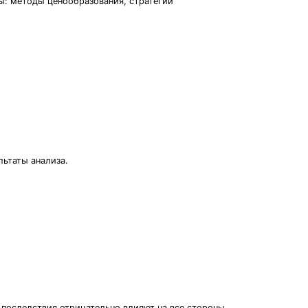
ы: методы ценообразования, стратегии
льтаты анализа.
 последствия отрицательно влияют на все стороны