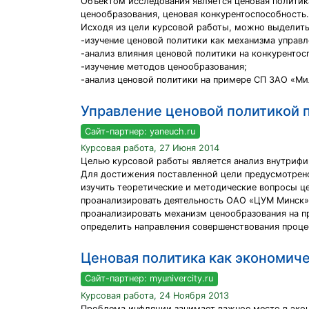
Объектом исследования является ценовая политик
ценообразования, ценовая конкурентоспособность.
Исходя из цели курсовой работы, можно выделить
-изучение ценовой политики как механизма управ
-анализ влияния ценовой политики на конкурентос
-изучение методов ценообразования;
-анализ ценовой политики на примере СП ЗАО «Ми
Управление ценовой политикой 
Сайт-партнер: yaneuch.ru
Курсовая работа, 27 Июня 2014
Целью курсовой работы является анализ внутрифир
Для достижения поставленной цели предусмотрен
изучить теоретические и методические вопросы ц
проанализировать деятельность ОАО «ЦУМ Минск»
проанализировать механизм ценообразования на п
определить направления совершенствования проце
Ценовая политика как экономич
Сайт-партнер: myunivercity.ru
Курсовая работа, 24 Ноября 2013
Проблема инфляции занимает важное место в экон