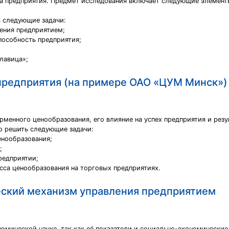
а предприятия. Предмет исследования включает следующие элемент
 следующие задачи:
ления предприятием;
пособность предприятия;
лавица»;
предприятия (на примере ОАО «ЦУМ Минск»)
менного ценообразования, его влияние на успех предприятия и резу
о решить следующие задачи:
енообразования;
;
редприятии;
сса ценообразования на торговых предприятиях.
еский механизм управления предприятием
омической науке, так как её показатели и социально-экономические