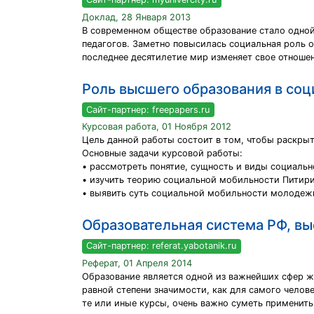
Доклад, 28 Января 2013
В современном обществе образование стало одной
педагогов. Заметно повысилась социальная роль о
последнее десятилетие мир изменяет свое отношен
Роль высшего образования в со
Сайт-партнер: freepapers.ru
Курсовая работа, 01 Ноября 2012
Цель данной работы состоит в том, чтобы раскры
Основные задачи курсовой работы:
• рассмотреть понятие, сущность и виды социаль
• изучить теорию социальной мобильности Питир
• выявить суть социальной мобильности молодеж
Образовательная система РФ, вы
Сайт-партнер: referat.yabotanik.ru
Реферат, 01 Апреля 2014
Образование является одной из важнейших сфер жи
равной степени значимости, как для самого челове
те или иные курсы, очень важно суметь применить