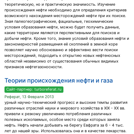
теоретическую, но и практическую значимость. Изучение
происхождения нефти необходимо для определения критериев
возможного нахождения месторождений нефти при их поиске.
Зная палеогеографические, фациальные, геохимические
условия образования нефти, можно будет получить данные,
какие территории являются перспективными для поисков и
добычи нефти. Кроме того, знание условий образования нефти и
закономерностей размещения её скоплений в земной коре
позволяет научно обоснованно и эффективно вести поиски
месторождений, подходить к открытию новых нефтеносных
областей независимо от существования обычных видимых
признаков нефтегазоносности.
Теории происхождения нефти и газа
Сайт-партнер: turboreferat.ru
Реферат, 13 Февраля 2013
урный научно-технический прогресс и высокие темпы развития
различных отраслей науки и мирового хозяйства в XIX - XX вв.
привели к резкому увеличению потребления различных
полезных ископаемых, особое место среди которых заняла
нефть. Нефть начали добывать на берегу Евфрата за 6 - 4 тыс.
лет до нашей эры. Использовалась она и в качестве лекарства.