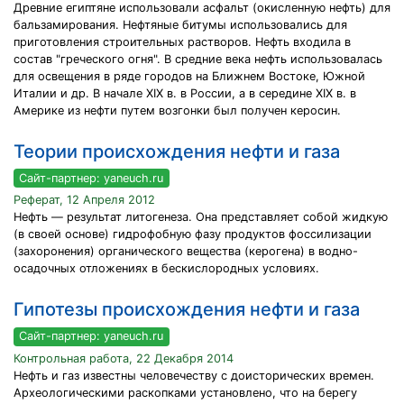
Древние египтяне использовали асфальт (окисленную нефть) для
бальзамирования. Нефтяные битумы использовались для
приготовления строительных растворов. Нефть входила в
состав "греческого огня". В средние века нефть использовалась
для освещения в ряде городов на Ближнем Востоке, Южной
Италии и др. В начале XIX в. в России, а в середине XIX в. в
Америке из нефти путем возгонки был получен керосин.
Теории происхождения нефти и газа
Сайт-партнер: yaneuch.ru
Реферат, 12 Апреля 2012
Нефть — результат литогенеза. Она представляет собой жидкую
(в своей основе) гидрофобную фазу продуктов фоссилизации
(захоронения) органического вещества (керогена) в водно-
осадочных отложениях в бескислородных условиях.
Гипотезы происхождения нефти и газа
Сайт-партнер: yaneuch.ru
Контрольная работа, 22 Декабря 2014
Нефть и газ известны человечеству с доисторических времен.
Археологическими раскопками установлено, что на берегу