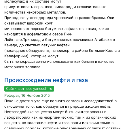
молекулах; в их составе могут
присутствовать сера, азот, кислород и незначительные
количества некоторых металлов.
Природные углеводороды чрезвычайно разнообразны. Они
охватывают широкий круг
минералов от черных битумных асфальтов, таких, какие
находятся в асфальтовом озере Пич-
Лейк на о.Тринидад и битуминозных песчаниках Атабаски в
Канаде, до светлых летучих нефтей
(последние обнаружены, например, в районе Кетлмен-Хиллс в
Калифорнии), которые могут
быть непосредственно использованы как бензин в качестве
моторного топлива
Происхождение нефти и газа
Сайт-партнер: yaneuch.ru
Реферат, 16 Ноября 2015
Пока не достигнуто еще полного согласия исследователей в
отношении того, как образуется в природе жидкая нефть.
Нефтеподобные вещества могут быть синтезированы в
лабораториях как из неорганических, так и из органических
веществ, но залегание нефти и газа почти исключительно в
осадочных породах, которые одновременно содержат остатки