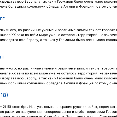
одства всю Европу, а так как у Германии было очень мало колоний, 
очень большими колониями обладала Англия и Франция поэтому очень
гг
нь много, но различные ученые и различные записи тех лет говорят н
 начале ХХ века во всём мире уже не осталось территорий, не захва
водства всю Европу, а так как у Германии было очень мало колоний,
гг
нь много, но различные ученые и различные записи тех лет говорят н
 начале ХХ века во всём мире уже не осталось территорий, не захва
одства всю Европу, а так как у Германии было очень мало колоний, 
очень большими колониями обладала Англия и Франция поэтому очень
18)
 — 2(15) сентября. Наступательная операция русских войск, перед ко
я развития наступления непосредственно в глубь территории Герман
евера, отрезая немцев от Кенигсберга. 2-я армия (генерал Самсонов