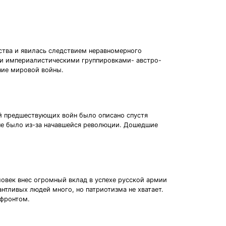
ства и явилась следствием неравномерного
ми империалистическими группировками- австро-
ние мировой войны.
й предшествующих войн было описано спустя
 не было из-за начавшейся революции. Дошедшие
еловек внес огромный вклад в успехе русской армии
антливых людей много, но патриотизма не хватает.
 фронтом.