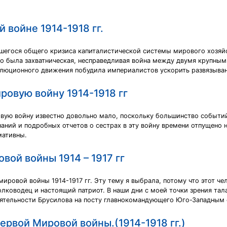
 войне 1914-1918 гг.
авшегося общего кризиса капиталистической системы мирового хозяй
то была захватническая, несправедливая война между двумя крупны
олюционного движения побудила империалистов ускорить развязыва
овую войну 1914-1918 гг
вую войну известно довольно мало, поскольку большинство событи
наний и подробных отчетов о сестрах в эту войну времени отпущено
мативны.
вой войны 1914 – 1917 гг
ировой войны 1914-1917 гг. Эту тему я выбрала, потому что этот ч
полководец и настоящий патриот. В наши дни с моей точки зрения тал
еятельности Брусилова на посту главнокомандующего Юго-Западным
ервой Мировой войны.(1914-1918 гг.)