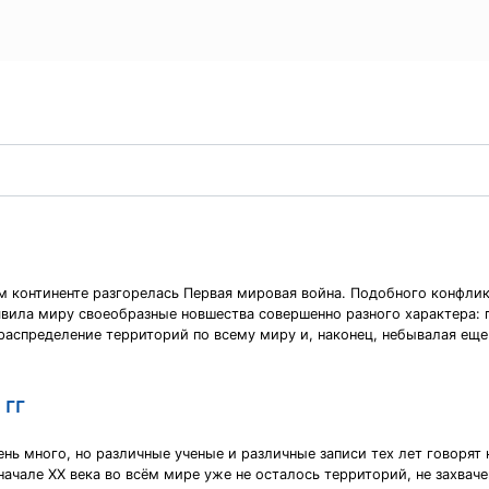
ом континенте разгорелась Первая мировая война. Подобного конфлик
явила миру своеобразные новшества совершенно разного характера: 
распределение территорий по всему миру и, наконец, небывалая еще
 гг
нь много, но различные ученые и различные записи тех лет говорят н
 начале ХХ века во всём мире уже не осталось территорий, не захва