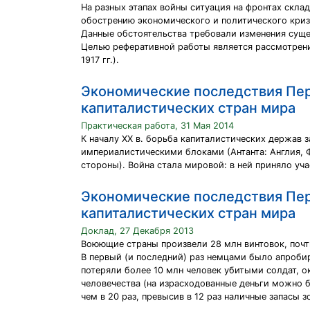
На разных этапах войны ситуация на фронтах скла
обострению экономического и политического криз
Данные обстоятельства требовали изменения суще
Целью реферативной работы является рассмотрени
1917 гг.).
Экономические последствия Пер
капиталистических стран мира
Практическая работа, 31 Мая 2014
К началу XX в. борьба капиталистических держав 
империалистическими блоками (Антанта: Англия, Ф
стороны). Война стала мировой: в ней приняло уча
Экономические последствия Пер
капиталистических стран мира
Доклад, 27 Декабря 2013
Воюющие страны произвели 28 млн винтовок, почти 
В первый (и последний) раз немцами было апроб
потеряли более 10 млн человек убитыми солдат, 
человечества (на израсходованные деньги можно 
чем в 20 раз, превысив в 12 раз наличные запасы з