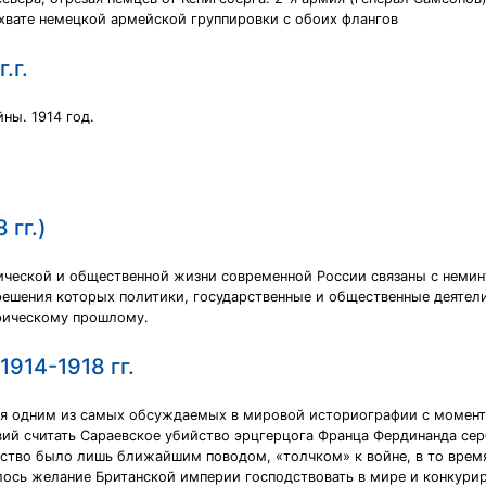
 охвате немецкой армейской группировки с обоих флангов
.г.
ны. 1914 год.
 гг.)
мической и общественной жизни современной России связаны с неми
решения которых политики, государственные и общественные деятели
орическому прошлому.
914-1918 гг.
я одним из самых обсуждаемых в мировой историографии с момента
вий считать Сараевское убийство эрцгерцога Франца Фердинанда се
йство было лишь ближайшим поводом, «толчком» к войне, в то время
лось желание Британской империи господствовать в мире и конкур