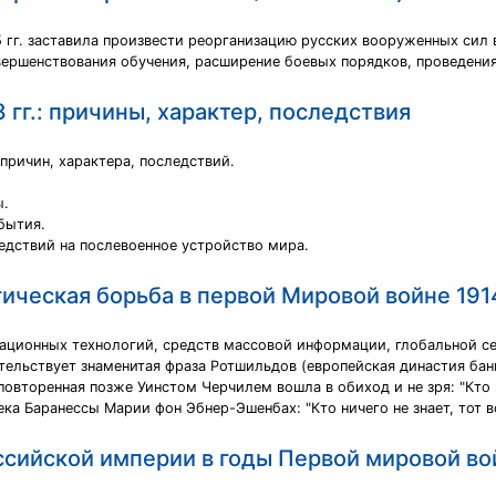
5 гг. заставила произвести реорганизацию русских вооруженных сил
вершенствования обучения, расширение боевых порядков, проведения
 гг.: причины, характер, последствия
причин, характера, последствий.
ы.
бытия.
ледствий на послевоенное устройство мира.
ческая борьба в первой Мировой войне 1914
мационных технологий, средств массовой информации, глобальной с
етельствует знаменитая фраза Ротшильдов (европейская династия ба
и повторенная позже Уинстом Черчилем вошла в обиход и не зря: "Кт
ка Баранессы Марии фон Эбнер-Эшенбах: "Кто ничего не знает, тот в
сийской империи в годы Первой мировой вой