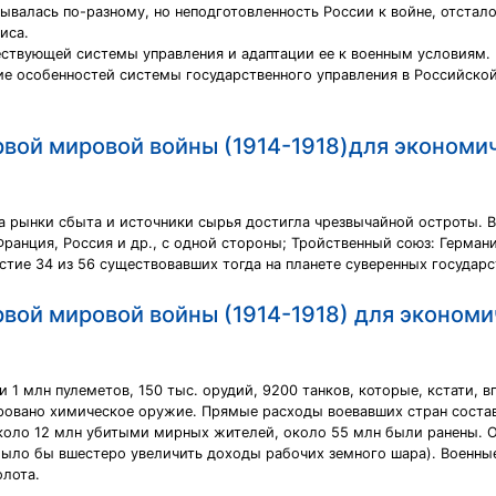
дывалась по-разному, но неподготовленность России к войне, отста
иса.
ствующей системы управления и адаптации ее к военным условиям.
е особенностей системы государственного управления в Российской
вой мировой войны (1914-1918)для экономи
за рынки сбыта и источники сырья достигла чрезвычайной остроты. В
ранция, Россия и др., с одной стороны; Тройственный союз: Германи
стие 34 из 56 существовавших тогда на планете суверенных государс
вой мировой войны (1914-1918) для экономи
1 млн пулеметов, 150 тыс. орудий, 9200 танков, которые, кстати, в
ировано химическое оружие. Прямые расходы воевавших стран сост
около 12 млн убитыми мирных жителей, около 55 млн были ранены. О
было бы вшестеро увеличить доходы рабочих земного шара). Военн
олота.