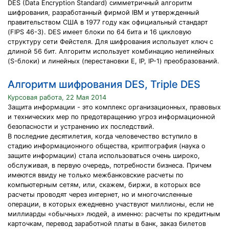
DES (Data Encryption Standard) симметричный алгоритм
шифрования, разработанный фирмой IBM и утвержденный
правительством США в 1977 году как официальный стандарт
(FIPS 46-3). DES имеет блоки по 64 бита и 16 цикловую
структуру сети Фейстеля. Для шифрования использует ключ с
длиной 56 бит. Алгоритм использует комбинацию нелинейных
(S-блоки) и линейных (перестановки E, IP, IP-1) преобразований.
Алгоритм шифрования DES, Triple DES
Курсовая работа, 22 Мая 2014
Защита информации - это комплекс организационных, правовых
и технических мер по предотвращению угроз информационной
безопасности и устранению их последствий.
В последние десятилетия, когда человечество вступило в
стадию информационного общества, криптография (наука о
защите информации) стала использоваться очень широко,
обслуживая, в первую очередь, потребности бизнеса. Причем
имеются ввиду не только межбанковские расчеты по
компьютерным сетям, или, скажем, биржи, в которых все
расчеты проводят через интернет, но и многочисленные
операции, в которых ежедневно участвуют миллионы, если не
миллиарды «обычных» людей, а именно: расчеты по кредитным
карточкам, перевод заработной платы в банк, заказ билетов